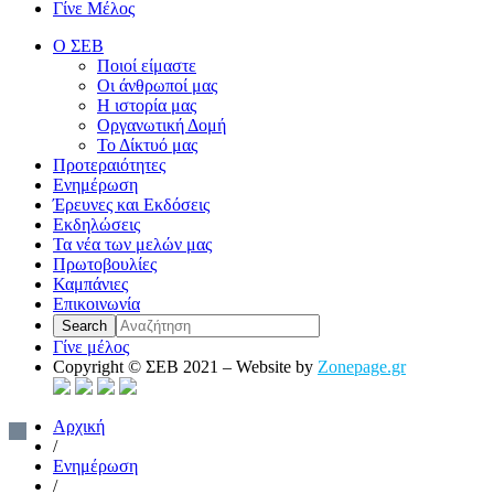
Γίνε Μέλος
Ο ΣΕΒ
Ποιοί είμαστε
Οι άνθρωποί μας
Η ιστορία μας
Οργανωτική Δομή
Το Δίκτυό μας
Προτεραιότητες
Ενημέρωση
Έρευνες και Εκδόσεις
Εκδηλώσεις
Τα νέα των μελών μας
Πρωτοβουλίες
Καμπάνιες
Επικοινωνία
Γίνε μέλος
Copyright © ΣΕΒ 2021 – Website by
Zonepage.gr
Αρχική
/
Ενημέρωση
/