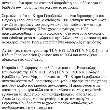
συγκεκριμένα πρότυπα αποτελεί απαραίτητη προϋπόθεση για τη
διάθεση των προϊόντων σε όλες αυτές τις αγορές.
Σημειώνεται ότι το Κτήμα Γεροβασιλείου είναι δημιούργημα του
Βαγγέλη Γεροβασιλείου, ο οποίος το 1981 ξεκίνησε την αναβίωση
των 25 στρεμμάτων του οικογενειακού αμπελώνα στην περιοχή
Παπαμόλα Επανομής. Πέντε χρόνια αργότερα, το 1986
πραγματοποιήθηκε η πρώτη οινοποίηση στο σύγχρονο οινοποιείο,
που χτίσθηκε μέσα στο χώρο του αμπελώνα, ενώ η κατασκευή του
ολοκληρώθηκε το 1999 μετά από πέντε διαδοχικές επεμβάσεις.
Αντίστοιχα, η συνεργασία της TÜV HELLAS (TÜV NORD) με το
Κτήμα Γεροβασιλείου ξεκίνησε από το 2004 και συνεχίζεται
αδιάκοπα έως και σήμερα.
Η ομάδα επιθεώρησης αποτελούμενη από τους Επικεφαλής
Επιθεωρητές της TÜV HELLAS (TÜV NORD) κ.κ. Γεώργιο
Κράββα και Άννα Μήχου, δήλωσε ότι: «Το Κτήμα Γεροβασιλείου
συγκαταλέγεται ανάμεσα στους κορυφαίους πρεσβευτές της χώρας
μας στον κλάδο του κρασιού παγκοσμίως. Η προσήλωση στην
ποιότητα, η εμπειρία αλλά και οι επενδύσεις σε νέες τεχνολογίες
εγγυώνται το εξαιρετικό, και πολυβραβευμένο, αποτέλεσμα.
Αποτελεί χαρά μας να συνεργαζόμαστε με την οικογένεια
Γεροβασιλείου όλα αυτά τα χρόνια, παρακολουθώντας και
συνδράμοντας στην επιτυχία της».