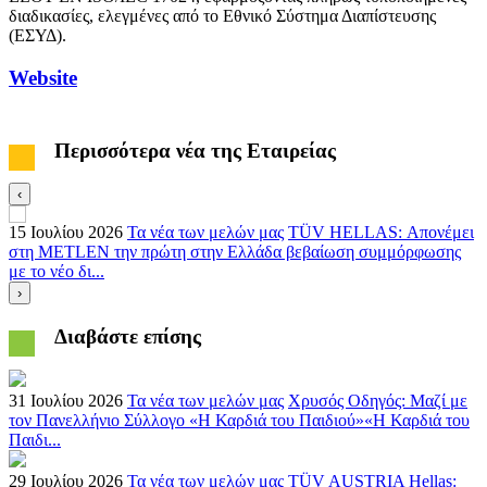
διαδικασίες, ελεγμένες από το Εθνικό Σύστημα Διαπίστευσης
(ΕΣΥΔ).
Website
Περισσότερα νέα της Εταιρείας
‹
15 Ιουλίου 2026
Τα νέα των μελών μας
TÜV HELLAS: Απονέμει
1
στη METLEN την πρώτη στην Ελλάδα βεβαίωση συμμόρφωσης
τ
με το νέο δι...
μ
›
Διαβάστε επίσης
31 Ιουλίου 2026
Τα νέα των μελών μας
Χρυσός Οδηγός: Μαζί με
τον Πανελλήνιο Σύλλογο «Η Καρδιά του Παιδιού»«Η Καρδιά του
Παιδι...
29 Ιουλίου 2026
Τα νέα των μελών μας
TÜV AUSTRIA Hellas: