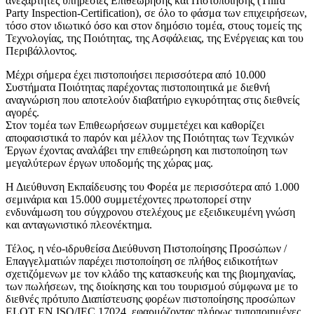
ανεξάρτητες υπηρεσίες Επιθεώρησης και Πιστοποίησης (Third
Party Inspection-Certification), σε όλο το φάσμα των επιχειρήσεων,
τόσο στον ιδιωτικό όσο και στον δημόσιο τομέα, στους τομείς της
Τεχνολογίας, της Ποιότητας, της Ασφάλειας, της Ενέργειας και του
Περιβάλλοντος.
Μέχρι σήμερα έχει πιστοποιήσει περισσότερα από 10.000
Συστήματα Ποιότητας παρέχοντας πιστοποιητικά με διεθνή
αναγνώριση που αποτελούν διαβατήριο εγκυρότητας στις διεθνείς
αγορές.
Στον τομέα των Επιθεωρήσεων συμμετέχει και καθορίζει
αποφασιστικά το παρόν και μέλλον της Ποιότητας των Τεχνικών
Έργων έχοντας αναλάβει την επιθεώρηση και πιστοποίηση των
μεγαλύτερων έργων υποδομής της χώρας μας.
Η Διεύθυνση Εκπαίδευσης του Φορέα με περισσότερα από 1.000
σεμινάρια και 15.000 συμμετέχοντες πρωτοπορεί στην
ενδυνάμωση του σύγχρονου στελέχους με εξειδικευμένη γνώση
και ανταγωνιστικό πλεονέκτημα.
Τέλος, η νέο-ιδρυθείσα Διεύθυνση Πιστοποίησης Προσώπων /
Επαγγελματιών παρέχει πιστοποίηση σε πλήθος ειδικοτήτων
σχετιζόμενων με τον κλάδο της κατασκευής και της βιομηχανίας,
των πωλήσεων, της διοίκησης και του τουρισμού σύμφωνα με το
διεθνές πρότυπο Διαπίστευσης φορέων πιστοποίησης προσώπων
ELOT EN ISO/IEC 17024, εφαρμόζοντας πλήρως τυποποιημένες