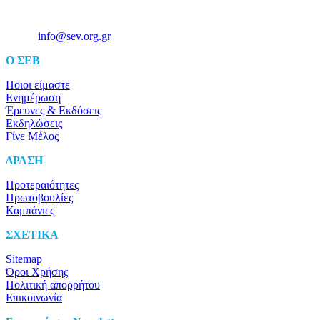
Ξενοφώντος 5, 10557, Αθήνα
Τηλ: +30 211 5006 000
Email:
info@sev.org.gr
O ΣΕΒ
Ποιοι είμαστε
Ενημέρωση
Έρευνες & Εκδόσεις
Εκδηλώσεις
Γίνε Μέλος
ΔΡΑΣΗ
Προτεραιότητες
Πρωτοβουλίες
Καμπάνιες
ΣΧΕΤΙΚΑ
Sitemap
Όροι Χρήσης
Πολιτική απορρήτου
Επικοινωνία