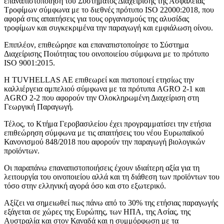
επαναπιστοποίηση του Συστήματος Διαχείρισης της Ασφάλειας
Τροφίμων σύμφωνα με το διεθνές πρότυπο ISO 22000:2018, που
αφορά στις απαιτήσεις για τους οργανισμούς της αλυσίδας
τροφίμων και συγκεκριμένα την παραγωγή και εμφιάλωση οίνου.
Επιπλέον, επιθεώρησε και επαναπιστοποίησε το Σύστημα
Διαχείρισης Ποιότητας του οινοποιείου σύμφωνα με το πρότυπο
ISO 9001:2015.
Η TUVHELLAS AE επιθεωρεί και πιστοποιεί ετησίως την
καλλιέργεια αμπελιού σύμφωνα με τα πρότυπα AGRO 2-1 και
AGRO 2-2 που αφορούν την Ολοκληρωμένη Διαχείριση στη
Γεωργική Παραγωγή.
Τέλος, το Κτήμα Γεροβασιλείου έχει προγραμματίσει την ετήσια
επιθεώρηση σύμφωνα με τις απαιτήσεις του νέου Ευρωπαϊκού
Κανονισμού 848/2018 που αφορούν την παραγωγή βιολογικών
προϊόντων.
Οι παραπάνω επαναπιστοποιήσεις έχουν ιδιαίτερη αξία για τη
λειτουργία του οινοποιείου αλλά και τη διάθεση των προϊόντων του
τόσο στην ελληνική αγορά όσο και στο εξωτερικό.
Αξίζει να σημειωθεί πως πάνω από το 30% της ετήσιας παραγωγής
εξάγεται σε χώρες της Ευρώπης, των ΗΠΑ, της Ασίας, της
Αυστραλία και στον Καναδά και η συμμόρφωση με τα