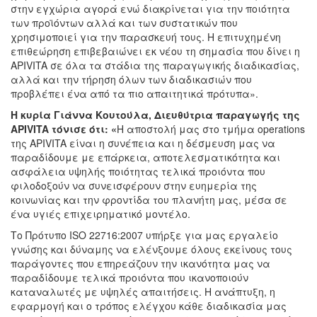
στην εγχώρια αγορά ενώ διακρίνεται για την ποιότητα
των προϊόντων αλλά και των συστατικών που
χρησιμοποιεί για την παρασκευή τους. Η επιτυχημένη
επιθεώρηση επιβεβαιώνει εκ νέου τη σημασία που δίνει η
APIVITA σε όλα τα στάδια της παραγωγικής διαδικασίας,
αλλά και την τήρηση όλων των διαδικασιών που
προβλέπει ένα από τα πιο απαιτητικά πρότυπα».
Η κυρία Γιάννα Κουτούλα, Διευθύτρια παραγωγής της
APIVITA
τόνισε ότι: «
Η αποστολή μας στο τμήμα operations
της APIVITA είναι η συνέπεια και η δέσμευση μας να
παραδίδουμε με επάρκεια, αποτελεσματικότητα και
ασφάλεια υψηλής ποιότητας τελικά προιόντα που
φιλοδοξούν να συνεισφέρουν στην ευημερία της
κοινωνίας και την φροντίδα του πλανήτη μας, μέσα σε
ένα υγιές επιχειρηματικό μοντέλο.
Το Πρότυπο ISO 22716:2007 υπήρξε για μας εργαλείο
γνώσης και δύναμης να ελένξουμε όλους εκείνους τους
παράγοντες που επηρεάζουν την ικανότητα μας να
παραδίδουμε τελικά προιόντα που ικανοποιούν
καταναλωτές με υψηλές απαιτήσεις. Η ανάπτυξη, η
εφαρμογή και ο τρόπος ελέγχου κάθε διαδικασία μας