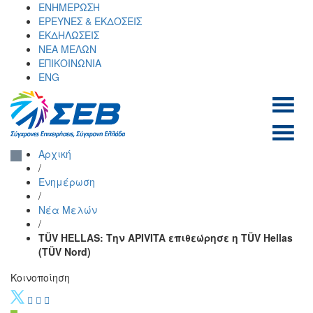
Skip
ΕΝΗΜΕΡΩΣΗ
to
ΕΡΕΥΝΕΣ & ΕΚΔΟΣΕΙΣ
content
ΕΚΔΗΛΩΣΕΙΣ
ΝΕΑ ΜΕΛΩΝ
ΕΠΙΚΟΙΝΩΝΙΑ
ENG
ΣΕΒ σύνδεσμος
SEV
Αρχική
επιχειρήσεων και
/
βιομηχανιών
Ενημέρωση
/
Νέα Μελών
/
TÜV HELLAS: Την APIVITA επιθεώρησε η TÜV Hellas
(TÜV Nord)
Κοινοποίηση