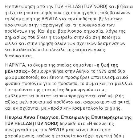
Η επιθεώρηση από την TÜV HELLAS (TÜV NORD) και βέβαια
η σχετική πιστοποίηση που έχει προηγηθεί επιβεβαιώνουν
τη δέσμευση της APIVITA για την υιοθέτηση βέλτιστων
πρακτικών στην παραγωγή και τη συσκευασία των
προϊόντων της. Και έχει βαρύνουσα σημασία, λόγω της
σημασίας που δίνει η εταιρεία στην άριστη ποιότητα
αλλά και στην τήρηση όλων των σχετικών δεσμεύσεων
και διαδικασιών στο σύνολο της παραγωγικής
διαδικασίας.
H APIVITA, το όνομα της οποίας σημαίνει «
η ζωή της
μέλισσας
» δημιουργήθηκε στην Αθήνα το 1979 από δυο
φαρμακοποιούς και έκτοτε προσφέρει αποτελεσματικά
φυσικά προϊόντα για το πρόσωπο, το σώμα και τα μαλλιά.
Τα προϊόντα της εταιρείας δημιουργούνται με
εμβληματικά συστατικά που προέρχονται από υψηλής
αξίας μελισσοκομικά προϊόντα και φαρμακευτικά φυτά,
και ενισχύονται με «πράσινη» κοσμετολογία αιχμής.
Η κυρία Άννα Γεωργίου, Επικεφαλής Επιθεωρήτρια της
TÜV HELLAS (TÜV NORD)
δήλωσε ότι: «Η πολυετής
συνεργασία με την APIVITA μας κάνει ιδιαίτερα
χαρούμενους, καθώς η εταιρεία κατέχει ηγετική θέση