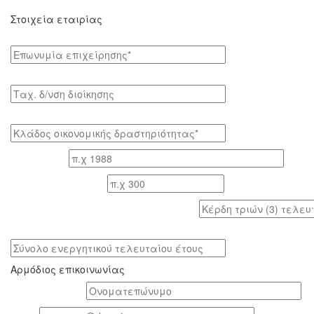
Στοιχεία εταιρίας
Επωνυμία επιχείρησης*
Tαχ. δ/νση διοίκησης
Κλάδος οικονομικής δραστηριότητας*
Έτος ίδρυσης
Αριθμός εργαζομένων
Κέρδη τριών (3) τελευταίων ετών (προ φόρων)
Σύνολο ενεργητικού τελευταίου έτους
Αρμόδιος επικοινωνίας
Oνοματεπώνυμο*