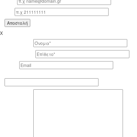
Email
Τηλ
X
Το όνομά σας *
Το επίθετό σας *
Email *
Τηλέφωνο επικοινωνίας