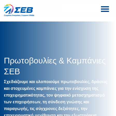
Skip
to
content
ΣΕΒ σύνδεσμος
SEV
επιχειρήσεων και
βιομηχανιών
Πρωτοβουλίες & Καμπάνιες
ΣΕΒ
Σχεδιάζουμε και υλοποιούμε πρωτοβουλίες, δράσεις
και στοχευμένες καμπάνιες για την ενίσχυση της
επιχειρηματικότητας, τον ψηφιακό μετασχηματισμό
των επιχειρήσεων, τη σύνδεση γνώσης και
παραγωγής, τις σύγχρονες δεξιότητες, την
επιχειρηματική μεγέθυνση και την εξωστρέφεια.