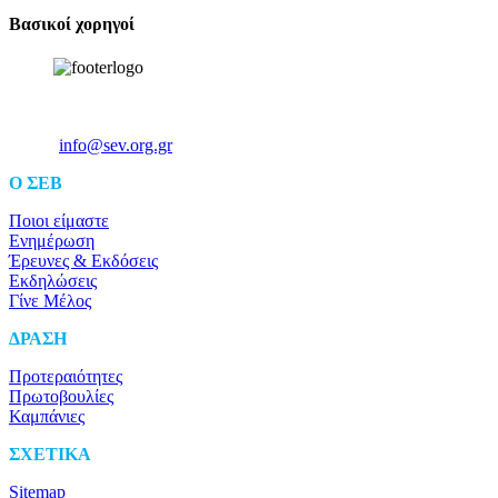
Βασικοί χορηγοί
Ξενοφώντος 5, 10557, Αθήνα
Τηλ: +30 211 5006 000
Email:
info@sev.org.gr
O ΣΕΒ
Ποιοι είμαστε
Ενημέρωση
Έρευνες & Εκδόσεις
Εκδηλώσεις
Γίνε Μέλος
ΔΡΑΣΗ
Προτεραιότητες
Πρωτοβουλίες
Καμπάνιες
ΣΧΕΤΙΚΑ
Sitemap