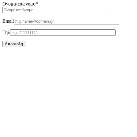
Oνοματεπώνυμο*
Email
Τηλ