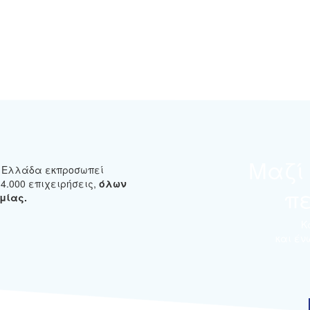
Μαζί
ν Ελλάδα εκπροσωπεί
4.000 επιχειρήσεις,
όλων
π
μίας.
Κ
και έν