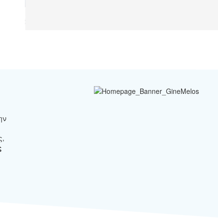
ην
ς,
ς