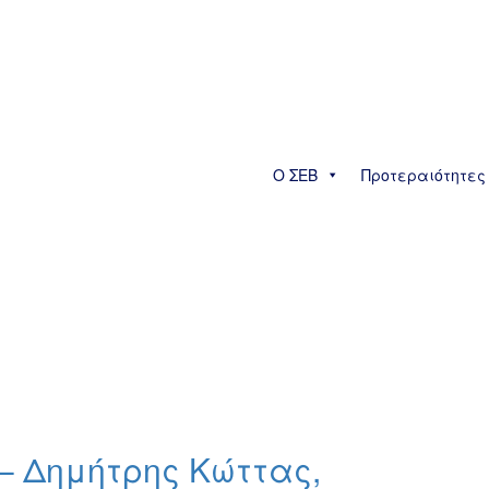
Ο ΣΕΒ
Προτεραιότητες
3 
7 – Δημήτρης Κώττας,