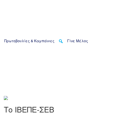
Πρωτοβουλίες & Καμπάνιες
Γίνε Μέλος
Ιουλίου 2026, Δελτία Τύπου & Ανακοινώσεις
Τρίτη συνάντηση εργασίας Busi
Το ΙΒΕΠΕ-ΣΕΒ