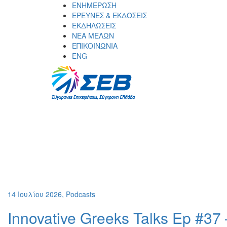
Skip
ΕΝΗΜΕΡΩΣΗ
to
ΕΡΕΥΝΕΣ & ΕΚΔΟΣΕΙΣ
content
ΕΚΔΗΛΩΣΕΙΣ
ΝΕΑ ΜΕΛΩΝ
ΕΠΙΚΟΙΝΩΝΙΑ
ENG
ΣΕΒ σύνδεσμος επιχειρήσεων και
SEV
βιομηχανιών
14 Ιουλίου 2026, Podcasts
Innovative Greeks Talks Ep #3