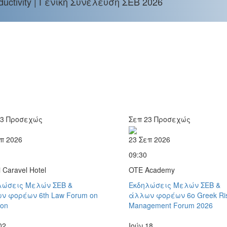
ctivity | Γενική Συνέλευση ΣΕΒ 2026
3
Προσεχώς
Σεπ
23
Προσεχώς
π 2026
23 Σεπ 2026
09:30
i Caravel Hotel
OTE Academy
λώσεις Μελών ΣΕΒ &
Εκδηλώσεις Μελών ΣΕΒ &
ν φορέων
6th Law Forum on
άλλων φορέων
6o Greek Ri
ion
Management Forum 2026
02
Ιούν
18