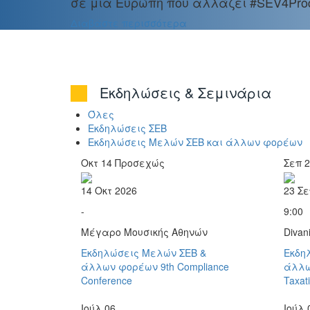
σε μια Ευρώπη που αλλάζει #SEV4Produ
Διαβάστε περισσότερα
Εκδηλώσεις & Σεμινάρια
Όλες
Εκδηλώσεις ΣΕΒ
Εκδηλώσεις Μελών ΣΕΒ και άλλων φορέων
Οκτ
14
Προσεχώς
Σεπ
2
14 Οκτ 2026
23 Σε
-
9:00
Μέγαρο Μουσικής Αθηνών
Divan
Εκδηλώσεις Μελών ΣΕΒ &
Εκδη
άλλων φορέων
9th Compliance
άλλω
Conference
Taxat
Ιούλ
06
Ιούλ