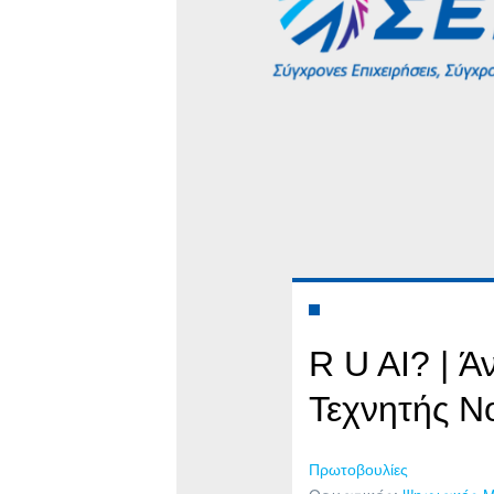
R U AI? | Ά
Τεχνητής Ν
Πρωτοβουλίες