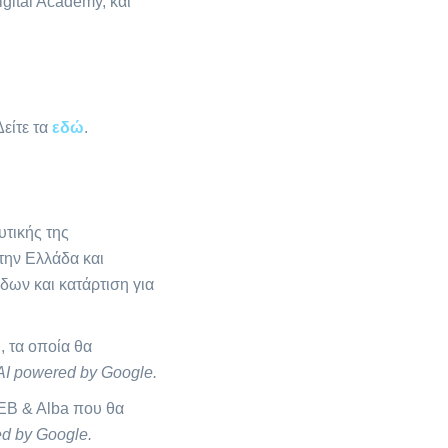
gital Academy, και
είτε τα
εδώ
.
υτικής της
ην Ελλάδα και
δων και κατάρτιση για
Β
, τα οποία θα
ΑΙ powered by Google.
ΣΕΒ & Αlba που θα
d by Google.