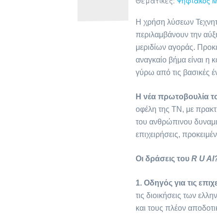
Θεματικές:
Ψηφιακός 
Η χρήση λύσεων Τεχνητή
περιλαμβάνουν την αύξη
μεριδίων αγοράς. Προκ
αναγκαίο βήμα είναι η
γύρω από τις βασικές έ
Η νέα πρωτοβουλία 
οφέλη της ΤΝ, με πρακτ
του ανθρώπινου δυναμι
επιχειρήσεις, προκειμέ
Οι δράσεις του
R U AI
1. Οδηγός για τις επ
τις διοικήσεις των ελλ
και τους πλέον αποδοτι