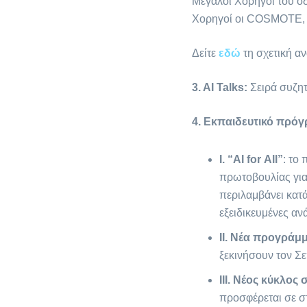
Μεγάλοι Χορηγοί του οδ
Χορηγοί οι COSMOTE, 
Δείτε
εδώ
τη σχετική α
3. AI
Talks
:
Σειρά συζητ
4. Εκπαιδευτικό πρόγ
Ι. “AI for Αll”
: το
πρωτοβουλίας για
περιλαμβάνει κατ
εξειδικευμένες α
ΙΙ. Νέα προγράμ
ξεκινήσουν τον Σε
III.
Νέος κύκλος 
προσφέρεται σε σ