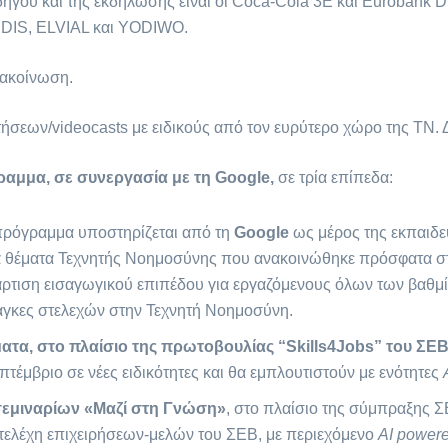
ηγού και της εκδήλωσης είναι οι Coca-Cola 3E και Eurobank Di
DIS, ELVIAL και YODIWO.
νακοίνωση.
ήσεων/videocasts με ειδικούς από τον ευρύτερο χώρο της ΤΝ. Δ
ραμμα, σε συνεργασία με τη Google,
σε τρία επίπεδα:
 πρόγραμμα υποστηρίζεται από τη
Google
ως μέρος της εκπαιδε
 θέματα Τεχνητής Νοημοσύνης που ανακοινώθηκε πρόσφατα στ
άρτιση εισαγωγικού επιπέδου για εργαζόμενους όλων των βαθμί
νάγκες στελεχών στην Τεχνητή Νοημοσύνη.
ματα, στο πλαίσιο της πρωτοβουλίας “Skills4Jobs” του ΣΕ
πτέμβριο σε νέες ειδικότητες και θα εμπλουτιστούν με ενότητες
σεμιναρίων «Μαζί στη Γνώση»
, στο πλαίσιο της σύμπραξης 
τελέχη επιχειρήσεων-μελών του ΣΕΒ, με περιεχόμενο
ΑΙ powere