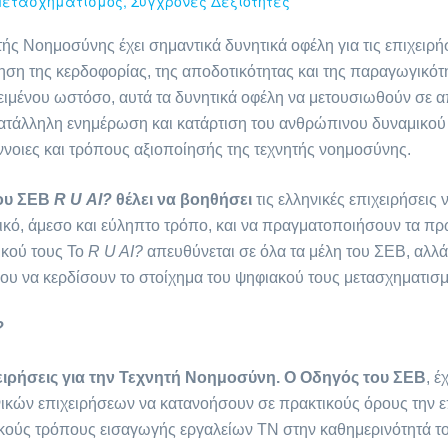
Μετασχηματισμός
,
Σύγχρονες Δεξιότητες
ς Νοημοσύνης έχει σημαντικά δυνητικά οφέλη για τις επιχειρή
ση της κερδοφορίας, της αποδοτικότητας και της παραγωγικότη
ειμένου ωστόσο, αυτά τα δυνητικά οφέλη να μετουσιωθούν σε α
 κατάλληλη ενημέρωση και κατάρτιση του ανθρώπινου δυναμικού
ννοιες και τρόπους αξιοποίησής της τεχνητής νοημοσύνης.
του ΣΕΒ
R
U
AI
?
θέλει να βοηθήσει
τις ελληνικές επιχειρήσεις
ικό, άμεσο και εύληπτο τρόπο, και να πραγματοποιήσουν τα π
κού τους Το
R U AI?
απευθύνεται σε όλα τα μέλη του ΣΕΒ, αλλά
νου να κερδίσουν το στοίχημα του ψηφιακού τους μετασχηματισμ
?
ιχειρήσεις για την Τεχνητή Νοημοσύνη. Ο Οδηγός του ΣΕΒ
, έ
ηνικών επιχειρήσεων να κατανοήσουν σε πρακτικούς όρους την 
κούς τρόπους εισαγωγής εργαλείων ΤΝ στην καθημερινότητά το