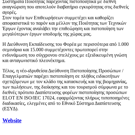
Συστήματα Ποιότητας παρέχοντας πιστοποιητικά με διεθνή
αναγνώριση που αποτελούν διαβατήριο εγκυρότητας στις διεθνείς
αγορές.
Στον τομέα των Επιθεωρήσεων συμμετέχει και καθορίζει
αποφασιστικά το παρόν και μέλλον της Ποιότητας των Τεχνικών
Έργων έχοντας αναλάβει την επιθεώρηση και πιστοποίηση των
μεγαλύτερων έργων υποδομής της χώρας μας.
Η Διεύθυνση Εκπαίδευσης του Φορέα με περισσότερα από 1.000
σεμινάρια και 15.000 συμμετέχοντες πρωτοπορεί στην
ενδυνάμωση του σύγχρονου στελέχους με εξειδικευμένη γνώση
και ανταγωνιστικό πλεονέκτημα.
Τέλος, η νέο-ιδρυθείσα Διεύθυνση Πιστοποίησης Προσώπων /
Επαγγελματιών παρέχει πιστοποίηση σε πλήθος ειδικοτήτων
σχετιζόμενων με τον κλάδο της κατασκευής και της βιομηχανίας,
των πωλήσεων, της διοίκησης και του τουρισμού σύμφωνα με το
διεθνές πρότυπο Διαπίστευσης φορέων πιστοποίησης προσώπων
ELOT EN ISO/IEC 17024, εφαρμόζοντας πλήρως τυποποιημένες
διαδικασίες, ελεγμένες από το Εθνικό Σύστημα Διαπίστευσης
(ΕΣΥΔ).
Website