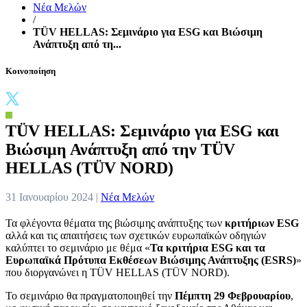
Νέα Μελών
/
TÜV HELLAS: Σεμινάριο για ESG και Βιώσιμη
Ανάπτυξη από τη...
Κοινοποίηση
TÜV HELLAS: Σεμινάριο για ESG και
Βιώσιμη Ανάπτυξη από την TÜV
HELLAS (TÜV NORD)
31 Ιανουαρίου 2024 |
Νέα Μελών
Τα φλέγοντα θέματα της βιώσιμης ανάπτυξης των
κριτήριων ESG
αλλά και τις απαιτήσεις των σχετικών ευρωπαϊκών οδηγιών
καλύπτει το σεμινάριο με θέμα «
Τα κριτήρια ESG και τα
Ευρωπαϊκά Πρότυπα Εκθέσεων Βιώσιμης Ανάπτυξης (ESRS)
»
που διοργανώνει η TÜV HELLAS (TÜV NORD).
Το σεμινάριο θα πραγματοποιηθεί την
Πέμπτη 29 Φεβρουαρίου
,