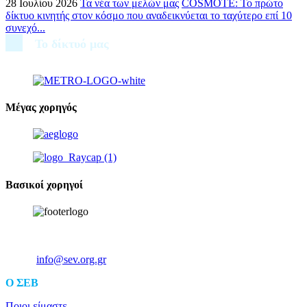
28 Ιουλίου 2026
Τα νέα των μελών μας
COSMOTE: Το πρώτο
δίκτυο κινητής στον κόσμο που αναδεικνύεται το ταχύτερο επί 10
συνεχό...
Το δίκτυό μας
Μέγας χορηγός
Βασικοί χορηγοί
Ξενοφώντος 5, 10557, Αθήνα
Τηλ: +30 211 5006 000
Email:
info@sev.org.gr
O ΣΕΒ
Ποιοι είμαστε