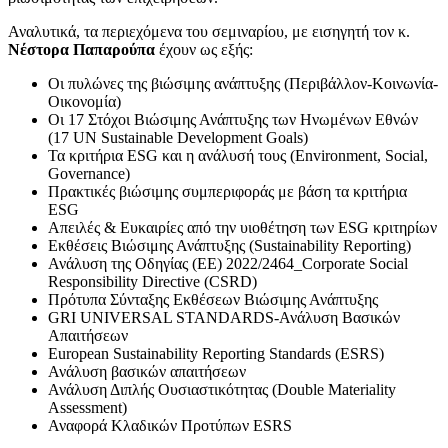
Αναλυτικά, τα περιεχόμενα του σεμιναρίου, με εισηγητή τον κ.
Νέστορα Παπαρούπα
έχουν ως εξής:
Οι πυλώνες της βιώσιμης ανάπτυξης (Περιβάλλον-Κοινωνία-
Οικονομία)
Οι 17 Στόχοι Βιώσιμης Ανάπτυξης των Ηνωμένων Εθνών
(17 UN Sustainable Development Goals)
Τα κριτήρια ESG και η ανάλυσή τους (Environment, Social,
Governance)
Πρακτικές βιώσιμης συμπεριφοράς με βάση τα κριτήρια
ESG
Απειλές & Ευκαιρίες από την υιοθέτηση των ESG κριτηρίων
Εκθέσεις Βιώσιμης Ανάπτυξης (Sustainability Reporting)
Ανάλυση της Οδηγίας (ΕΕ) 2022/2464_Corporate Social
Responsibility Directive (CSRD)
Πρότυπα Σύνταξης Εκθέσεων Βιώσιμης Ανάπτυξης
GRI UNIVERSAL STANDARDS-Ανάλυση Βασικών
Απαιτήσεων
European Sustainability Reporting Standards (ESRS)
Ανάλυση βασικών απαιτήσεων
Ανάλυση Διπλής Ουσιαστικότητας (Double Materiality
Assessment)
Αναφορά Κλαδικών Προτύπων ESRS