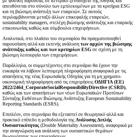
με φυσική παρουσία, σε κεντρικό ξενοδοχείο της Αθήνας και
απευθύνεται στο σύνολο των εμπλεκομένων με τα κριτήρια ESG
και τη βιώσιμη ανάπτυξη των εταιρειών. Σε αυτούς
περιλαμβάνονται μεταξύ άλλων επικεφαλής εταιρειών,
sustainability managers, στελέχη βιώσιμης ανάπτυξης και εταιρικής
επικοινωνίας καθώς και σύμβουλοι επιχειρήσεων.
Αναλυτικά, στο πλαίσιο του σεμιναρίου θα πραγματοποιηθεί
παρουσίαση αλλά και εκτενής ανάλυση
των αρχών της βιώσιμης
ανάπτυξης καθώς και των κριτηρίων ESG
σε σχέση με τη
βιώσιμη λειτουργία των επιχειρήσεων.
Παράλληλα, οι συμμετέχοντες στο σεμινάριο θα έχουν την
ευκαιρία να λάβουν λεπτομερή πληροφόρηση αναφορικά με τις
απαιτήσεις της νέας Ευρωπαϊκής Οδηγίας για τη μη χρηματο-
οικονομική πληροφόρηση από τις επιχειρήσεις
ΟΔΗΓΙΑ (ΕΕ)
2022/2464_CorporateSocialResponsibilityDirective (CSRD)
,
καθώς και των απαιτήσεων των νέων Ευρωπαϊκών Προτύπων
Σύνταξης Εκθέσεων Βιώσιμης Ανάπτυξης European Sustainability
Reporting Standards (ESRS).
Επιπλέον, στο σεμινάριο θα εξεταστεί σε θεωρητικό αλλά και
πρακτικό επίπεδο η μεθοδολογία της
Ανάλυσης Διπλής
Ουσιαστικότητας
(Double Materiality Assessment), αναφορικά με
την αναγνώριση και ανάλυση των ουσιαστικών θεμάτων
βιωσιμότητας των επιχειρήσεων.