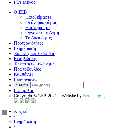
Γίνε Μέλος
Ο ΣΕΒ
Ποιοί είμαστε
Οι άνθρωποί μας
Η ιστορία μας
Οργανωτική Δομή
Το Δίκτυό μας
Προτεραιότητες
Ενημέρωση
Έρευνες και Εκδόσεις
Εκδηλώσεις
Τα νέα των μελών μας
Πρωτοβουλίες
Καμπάνιες
Επικοινωνία
Γίνε μέλος
Copyright © ΣΕΒ 2021 – Website by
Zonepage.gr
Αρχική
/
Ενημέρωση
/