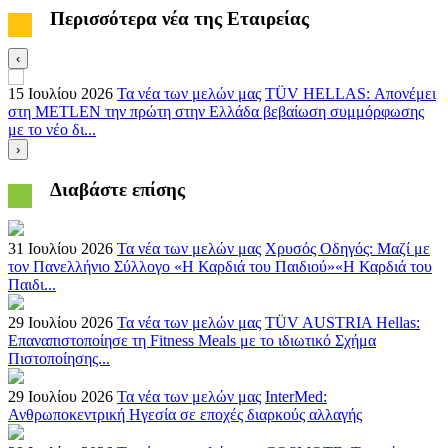
Περισσότερα νέα της Εταιρείας
‹
15 Ιουλίου 2026
Τα νέα των μελών μας
TÜV HELLAS: Απονέμει
1
στη METLEN την πρώτη στην Ελλάδα βεβαίωση συμμόρφωσης
τ
με το νέο δι...
μ
›
Διαβάστε επίσης
31 Ιουλίου 2026
Τα νέα των μελών μας
Χρυσός Οδηγός: Μαζί με
τον Πανελλήνιο Σύλλογο «Η Καρδιά του Παιδιού»«Η Καρδιά του
Παιδι...
29 Ιουλίου 2026
Τα νέα των μελών μας
TÜV AUSTRIA Hellas:
Επαναπιστοποίησε τη Fitness Meals με το ιδιωτικό Σχήμα
Πιστοποίησης...
29 Ιουλίου 2026
Τα νέα των μελών μας
InterMed:
Ανθρωποκεντρική Ηγεσία σε εποχές διαρκούς αλλαγής