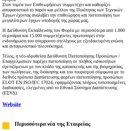
Στον τομέα των Επιθεωρήσεων συμμετέχει και καθορίζει
αποφασιστικά το παρόν και μέλλον της Ποιότητας των Τεχνικών
Έργων έχοντας αναλάβει την επιθεώρηση και πιστοποίηση των
μεγαλύτερων έργων υποδομής της χώρας μας.
Η Διεύθυνση Εκπαίδευσης του Φορέα με περισσότερα από 1.000
σεμινάρια και 15.000 συμμετέχοντες πρωτοπορεί στην
ενδυνάμωση του σύγχρονου στελέχους με εξειδικευμένη γνώση
και ανταγωνιστικό πλεονέκτημα.
Τέλος, η νέο-ιδρυθείσα Διεύθυνση Πιστοποίησης Προσώπων /
Επαγγελματιών παρέχει πιστοποίηση σε πλήθος ειδικοτήτων
σχετιζόμενων με τον κλάδο της κατασκευής και της βιομηχανίας,
των πωλήσεων, της διοίκησης και του τουρισμού σύμφωνα με το
διεθνές πρότυπο Διαπίστευσης φορέων πιστοποίησης προσώπων
ELOT EN ISO/IEC 17024, εφαρμόζοντας πλήρως τυποποιημένες
διαδικασίες, ελεγμένες από το Εθνικό Σύστημα Διαπίστευσης
(ΕΣΥΔ).
Website
Περισσότερα νέα της Εταιρείας