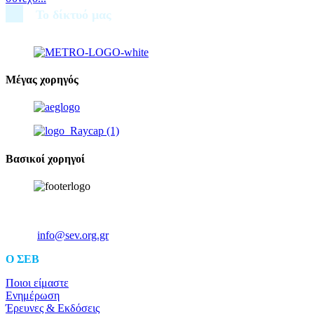
Το δίκτυό μας
Μέγας χορηγός
Βασικοί χορηγοί
Ξενοφώντος 5, 10557, Αθήνα
Τηλ: +30 211 5006 000
Email:
info@sev.org.gr
O ΣΕΒ
Ποιοι είμαστε
Ενημέρωση
Έρευνες & Εκδόσεις