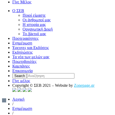
Γίνε Μέλος
Ο ΣΕΒ
Ποιοί είμαστε
Οι άνθρωποί μας
Η ιστορία μας
Οργανωτική Δομή
Το Δίκτυό μας
Προτεραιότητες
Ενημέρωση
Έρευνες και Εκδόσεις
Εκδηλώσεις
Τα νέα των μελών μας
Πρωτοβουλίες
Καμπάνιες
Επικοινωνία
Γίνε μέλος
Copyright © ΣΕΒ 2021 – Website by
Zonepage.gr
Αρχική
/
Ενημέρωση
/