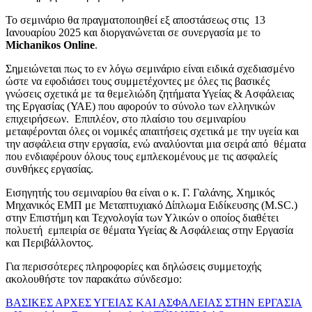
To σεμινάριο θα πραγματοποιηθεί εξ αποστάσεως στις 13
Ιανουαρίου 2025 και διοργανώνεται σε συνεργασία με το
Michanikos Online
.
Σημειώνεται πως το εν λόγω σεμινάριο είναι ειδικά σχεδιασμένο
ώστε να εφοδιάσει τους συμμετέχοντες με όλες τις βασικές
γνώσεις σχετικά με τα θεμελιώδη ζητήματα Υγείας & Ασφάλειας
της Εργασίας (ΥΑΕ) που αφορούν το σύνολο των ελληνικών
επιχειρήσεων. Επιπλέον, στο πλαίσιο του σεμιναρίου
μεταφέρονται όλες οι νομικές απαιτήσεις σχετικά με την υγεία και
την ασφάλεια στην εργασία, ενώ αναλύονται μια σειρά από θέματα
που ενδιαφέρουν όλους τους εμπλεκομένους με τις ασφαλείς
συνθήκες εργασίας.
Εισηγητής του σεμιναρίου θα είναι ο κ. Γ. Γαλάνης, Χημικός
Μηχανικός ΕΜΠ με Μεταπτυχιακό Δίπλωμα Ειδίκευσης (M.SC.)
στην Επιστήμη και Τεχνολογία των Υλικών ο οποίος διαθέτει
πολυετή εμπειρία σε θέματα Υγείας & Ασφάλειας στην Εργασία
και Περιβάλλοντος.
Για περισσότερες πληροφορίες και δηλώσεις συμμετοχής
ακολουθήστε τον παρακάτω σύνδεσμο:
ΒΑΣΙΚΕΣ ΑΡΧΕΣ ΥΓΕΙΑΣ ΚΑΙ ΑΣΦΑΛΕΙΑΣ ΣΤΗΝ ΕΡΓΑΣΙΑ