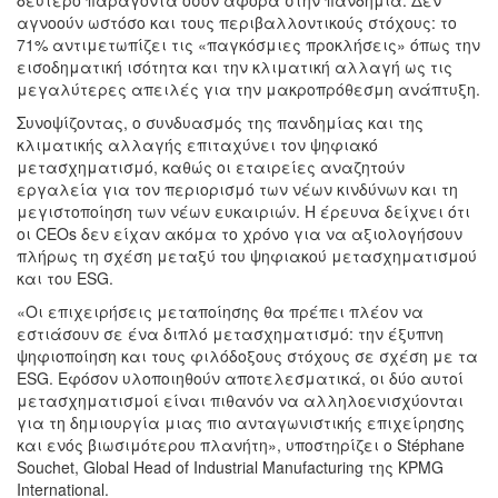
δεύτερο παράγοντα όσον αφορά στην πανδημία. Δεν
αγνοούν ωστόσο και τους περιβαλλοντικούς στόχους: το
71% αντιμετωπίζει τις «παγκόσμιες προκλήσεις» όπως την
εισοδηματική ισότητα και την κλιματική αλλαγή ως τις
μεγαλύτερες απειλές για την μακροπρόθεσμη ανάπτυξη.
Συνοψίζοντας, ο συνδυασμός της πανδημίας και της
κλιματικής αλλαγής επιταχύνει τον ψηφιακό
μετασχηματισμό, καθώς οι εταιρείες αναζητούν
εργαλεία για τον περιορισμό των νέων κινδύνων και τη
μεγιστοποίηση των νέων ευκαιριών. Η έρευνα δείχνει ότι
οι CEOs δεν είχαν ακόμα το χρόνο για να αξιολογήσουν
πλήρως τη σχέση μεταξύ του ψηφιακού μετασχηματισμού
και του ESG.
«Οι επιχειρήσεις μεταποίησης θα πρέπει πλέον να
εστιάσουν σε ένα διπλό μετασχηματισμό: την έξυπνη
ψηφιοποίηση και τους φιλόδοξους στόχους σε σχέση με τα
ESG. Εφόσον υλοποιηθούν αποτελεσματικά, οι δύο αυτοί
μετασχηματισμοί είναι πιθανόν να αλληλοενισχύονται
για τη δημιουργία μιας πιο ανταγωνιστικής επιχείρησης
και ενός βιωσιμότερου πλανήτη», υποστηρίζει ο Stéphane
Souchet, Global Head of Industrial Manufacturing της KPMG
International.