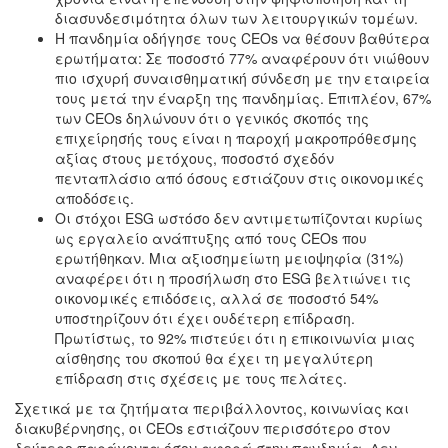
διασυνδεσιμότητα όλων των λειτουργικών τομέων.
Η πανδημία οδήγησε τους CEOs να θέσουν βαθύτερα
ερωτήματα: Σε ποσοστό 77% αναφέρουν ότι νιώθουν
πιο ισχυρή συναισθηματική σύνδεση με την εταιρεία
τους μετά την έναρξη της πανδημίας. Επιπλέον, 67%
των CEOs δηλώνουν ότι ο γενικός σκοπός της
επιχείρησής τους είναι η παροχή μακροπρόθεσμης
αξίας στους μετόχους, ποσοστό σχεδόν
πενταπλάσιο από όσους εστιάζουν στις οικονομικές
αποδόσεις.
Οι στόχοι ESG ωστόσο δεν αντιμετωπίζονται κυρίως
ως εργαλείο ανάπτυξης από τους CEOs που
ερωτήθηκαν. Μια αξιοσημείωτη μειοψηφία (31%)
αναφέρει ότι η προσήλωση στο ESG βελτιώνει τις
οικονομικές επιδόσεις, αλλά σε ποσοστό 54%
υποστηρίζουν ότι έχει ουδέτερη επίδραση.
Πρωτίστως, το 92% πιστεύει ότι η επικοινωνία μιας
αίσθησης του σκοπού θα έχει τη μεγαλύτερη
επίδραση στις σχέσεις με τους πελάτες.
Σχετικά με τα ζητήματα περιβάλλοντος, κοινωνίας και
διακυβέρνησης, οι CEOs εστιάζουν περισσότερο στον