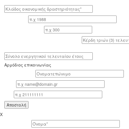
Κλάδος οικονομικής δραστηριότητας*
Έτος ίδρυσης
Αριθμός εργαζομένων
Κέρδη τριών (3) τελευταίων ετών (προ φόρων)
Σύνολο ενεργητικού τελευταίου έτους
Αρμόδιος επικοινωνίας
Oνοματεπώνυμο*
Email
Τηλ
X
Το όνομά σας *