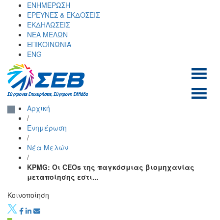
Skip
ΕΝΗΜΕΡΩΣΗ
to
ΕΡΕΥΝΕΣ & ΕΚΔΟΣΕΙΣ
content
ΕΚΔΗΛΩΣΕΙΣ
ΝΕΑ ΜΕΛΩΝ
ΕΠΙΚΟΙΝΩΝΙΑ
ENG
ΣΕΒ σύνδεσμος
SEV
Αρχική
επιχειρήσεων και
/
βιομηχανιών
Ενημέρωση
/
Νέα Μελών
/
KPMG: Οι CEOs της παγκόσμιας βιομηχανίας
μεταποίησης εστι...
Κοινοποίηση