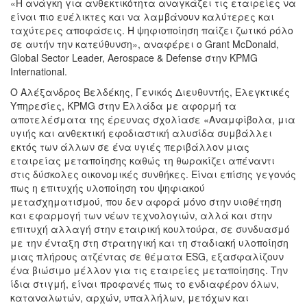
«Η ανάγκη για ανθεκτικότητα αναγκάζει τις εταιρείες να
είναι πιο ευέλικτες και να λαμβάνουν καλύτερες και
ταχύτερες αποφάσεις. Η ψηφιοποίηση παίζει ζωτικό ρόλο
σε αυτήν την κατεύθυνση», αναφέρει ο Grant McDonald,
Global Sector Leader, Aerospace & Defense στην KPMG
International.
Ο Αλέξανδρος Βελδέκης, Γενικός Διευθυντής, Ελεγκτικές
Υπηρεσίες, KPMG στην Ελλάδα με αφορμή τα
αποτελέσματα της έρευνας σχολίασε «Αναμφίβολα, μια
υγιής και ανθεκτική εφοδιαστική αλυσίδα συμβάλλει
εκτός των άλλων σε ένα υγιές περιβάλλον μιας
εταιρείας μεταποίησης καθώς τη θωρακίζει απέναντι
στις δύσκολες οικονομικές συνθήκες. Είναι επίσης γεγονός
πως η επιτυχής υλοποίηση του ψηφιακού
μετασχηματισμού, που δεν αφορά μόνο στην υιοθέτηση
και εφαρμογή των νέων τεχνολογιών, αλλά και στην
επιτυχή αλλαγή στην εταιρική κουλτούρα, σε συνδυασμό
με την ένταξη στη στρατηγική και τη σταδιακή υλοποίηση
μιας πλήρους ατζέντας σε θέματα ESG, εξασφαλίζουν
ένα βιώσιμο μέλλον για τις εταιρείες μεταποίησης. Την
ίδια στιγμή, είναι προφανές πως το ενδιαφέρον όλων,
καταναλωτών, αρχών, υπαλλήλων, μετόχων και