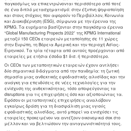
παγκοσμίως να επικεντρώνονται περισσότερο από ποτέ
σε ένα διπλό μετασχηματισμό: στην έξυπνη ψηφιοποίηση
και στους στόχους που αφορούν το Περιβάλλον, Κοινωνία
και Διακυβέρνηση (ESG), σύμφωνα με την έρευνα της
KPMG. Τα ευρήματα βασίζονται στην παγκόσμια έρευνα
“Global Manufacturing Propects 2022” της KPMG International
μεταξύ 150 CEOs εταιρειών μεταποίησης σε 11 χώρες
στην Ευρώπη, τη Βόρεια Αμερική και την περιοχή Ασίας-
Ειρηνικού. Τα τρία τέταρτα από αυτούς προέρχονται από
εταιρείες με ετήσια έσοδα $1 δισ. ή περισσότερο.
Οι CEOs των μεταποιητικών εταιρειών έχουν αντλήσει
δύο σημαντικά διδάγματα από την πανδημία: τη ζωτική
σημασία μιας ανθεκτικής εφοδιαστικής αλυσίδας και την
ανάγκη για επενδύσεις σε νέες τεχνολογίες για την
ενίσχυση της ανθεκτικότητας, τόσο αποφεύγοντας τα
disruptions για τις επιχειρήσεις όσο και αξιοποιώντας τα.
Εφόσον οι μεταποιητικές επιχειρήσεις αναλάβουν
εγκαίρως δράση για τη διασφάλιση μιας υγιούς
εφοδιαστικής αλυσίδας, αυτό μπορεί να ενισχύσει τις
εταιρείες προκειμένου να αντέξουν οικονομικά σοκ στο
μέλλον και να βελτιώσουν την ανταγωνιστικότητά τους.