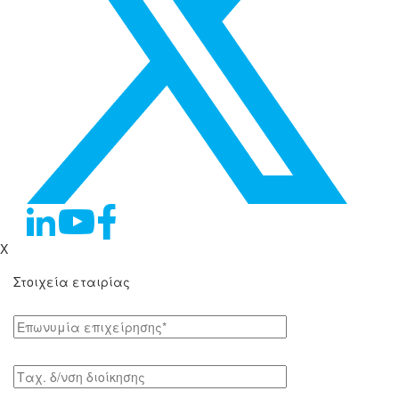
X
Στοιχεία εταιρίας
Επωνυμία επιχείρησης*
Tαχ. δ/νση διοίκησης