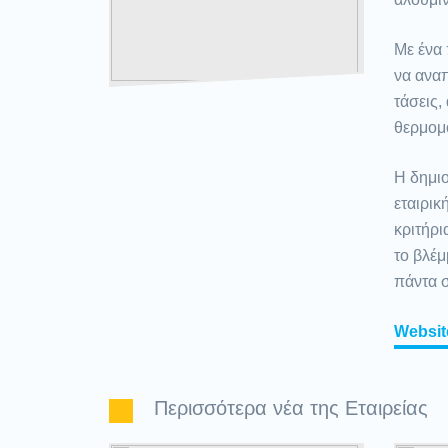
Με ένα
να αναπ
τάσεις,
θερμομ
Η δημιο
εταιρικ
κριτήρι
το βλέ
πάντα σ
Websit
Περισσότερα νέα της Εταιρείας