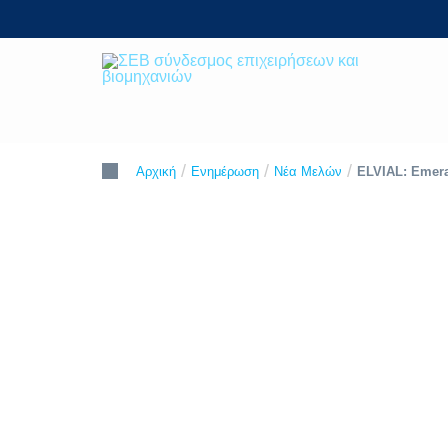
Skip
to
content
ΣΕΒ σύνδεσμος επιχειρήσεων και
SEV
βιομηχανιών
/
/
/
ELVIAL: Emera
Αρχική
Ενημέρωση
Νέα Μελών