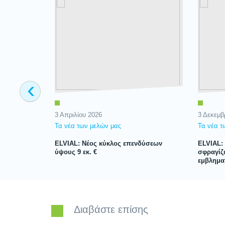
‹
3 Απριλίου 2026
3 Δεκεμβ
Τα νέα των μελών μας
Τα νέα τ
ELVIAL: Νέος κύκλος επενδύσεων
ELVIAL:
ύψους 9 εκ. €
σφραγίζε
εμβληματ
Διαβάστε επίσης