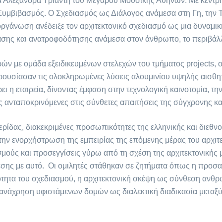
α Αλεξάνδρα Τριάντη του Μεγάρου Μουσικής Αθηνών. Με κεντρι
υμβιβασμός. Ο Σχεδιασμός ως Διάλογος ανάμεσα στη Γη, την Τ
ργάνωση ανέδειξε τον αρχιτεκτονικό σχεδιασμό ως μια δυναμικ
ασης και ανατροφοδότησης ανάμεσα στον άνθρωπο, το περιβάλλο
ν με ομάδα εξειδικευμένων στελεχών του τμήματος projects, 
ρουσίασαν τις ολοκληρωμένες λύσεις αλουμινίου υψηλής αισθητ
 η εταιρεία, δίνοντας έμφαση στην τεχνολογική καινοτομία, την 
 ανταποκρινόμενες στις σύνθετες απαιτήσεις της σύγχρονης κ
μερίδας, διακεκριμένες προσωπικότητες της ελληνικής και διεθνο
ην ενορχήστρωση της εμπειρίας της επόμενης μέρας του αρχιτ
ούς και προσεγγίσεις γύρω από τη σχέση της αρχιτεκτονικής μ
σης με αυτό. Οι ομιλητές στάθηκαν σε ζητήματα όπως η προσα
ότητα του σχεδιασμού, η αρχιτεκτονική σκέψη ως σύνθεση ανθ
ανάχρηση υφιστάμενων δομών ως διαλεκτική διαδικασία μεταξύ