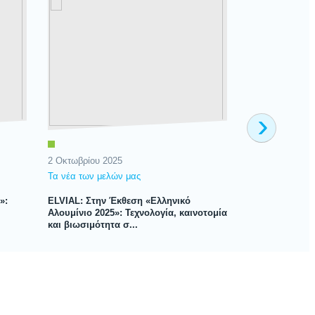
›
2 Οκτωβρίου 2025
4 Ιουνίου 2025
Τα νέα των μελών μας
Τα νέα των μελ
»:
ELVIAL: Στην Έκθεση «Ελληνικό
ELVIAL: Νέα Κ
Αλουμίνιο 2025»: Τεχνολογία, καινοτομία
Window.ID. Το
και βιωσιμότητα σ...
ταυτότητα!