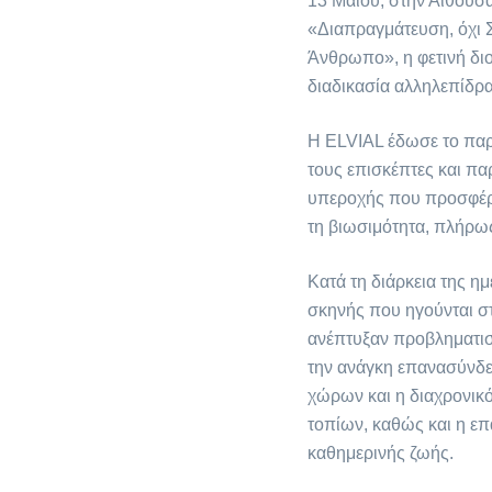
13 Μαΐου, στην Αίθουσ
«Διαπραγμάτευση, όχι Σ
Άνθρωπο», η φετινή διο
διαδικασία αλληλεπίδρ
Η ELVIAL έδωσε το παρώ
τους επισκέπτες και πα
υπεροχής που προσφέρει
τη βιωσιμότητα, πλήρως
Κατά τη διάρκεια της η
σκηνής που ηγούνται στ
ανέπτυξαν προβληματισμ
την ανάγκη επανασύνδε
χώρων και η διαχρονικ
τοπίων, καθώς και η επ
καθημερινής ζωής.