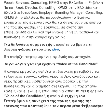
People Services, Consulting, KPMG στην Ελλάδα, η Ρεβέκκα
Παπαηλιού, Director, Consulting, KPMG στην Ελλάδα και η
Έλσα Σταθοπούλου, Employer Branding Manager, Consulting,
KPMG στην Ελλάδα, θα παρουσιάσουν τα βασικά
ευρήματα της έρευνας και θα τα συγκρίνουν με εκείνα
της πρώτης φάσης της έρευνας, με σκοπό την
επιβεβαίωση αλλά και την ανάδειξη νέων τάσεων και
προκλήσεων στην αγορά εργασίας.
Για δηλώσεις συμμετοχής
μπορείτε να βρείτε τη
σχετική
φόρμα εγγραφής
εδώ
.
Θα υπάρξει περιορισμένος αριθμός συμμετοχών.
Λίγα λόγια για την έρευνα “
Voice
of
the
Candidate
”
Η αγορά εργασίας υφίσταται διαρκείς μεταβολές τα
τελευταία χρόνια, καθώς νέες τάσεις αναδύονται και
νέες πρακτικές υιοθετούνται αναφορικά με την
προσέλκυση και διατήρηση στελεχών. Τις παραπάνω
τάσεις και εξελίξεις επιδιώκει να αποτυπώσει η έρευνα
“
Voice
of
the
Candidate
”
, η οποία
διεξήχθη τον
Σεπτέμβριο
ως συνέχεια της πρώτης φάσης της
έρευνας που υλοποιήθηκε τον περασμένο Φεβρουάριο.