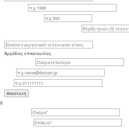
Έτος ίδρυσης
Αριθμός εργαζομένων
Κέρδη τριών (3) τελευταίων ετών (προ φόρων)
Σύνολο ενεργητικού τελευταίου έτους
Αρμόδιος επικοινωνίας
Oνοματεπώνυμο*
Email
Τηλ
X
Το όνομά σας *
Το επίθετό σας *