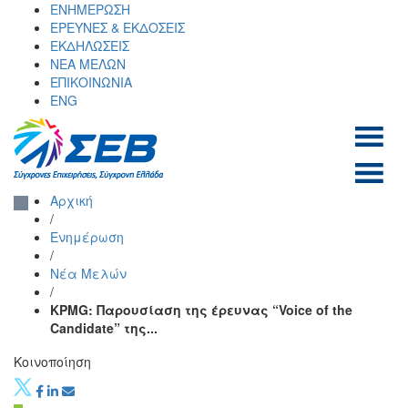
Skip
ΕΝΗΜΕΡΩΣΗ
to
ΕΡΕΥΝΕΣ & ΕΚΔΟΣΕΙΣ
content
ΕΚΔΗΛΩΣΕΙΣ
ΝΕΑ ΜΕΛΩΝ
ΕΠΙΚΟΙΝΩΝΙΑ
ENG
ΣΕΒ σύνδεσμος
SEV
Αρχική
επιχειρήσεων και
/
βιομηχανιών
Ενημέρωση
/
Νέα Μελών
/
KPMG: Παρουσίαση της έρευνας “Voice of the
Candidate” της...
Κοινοποίηση