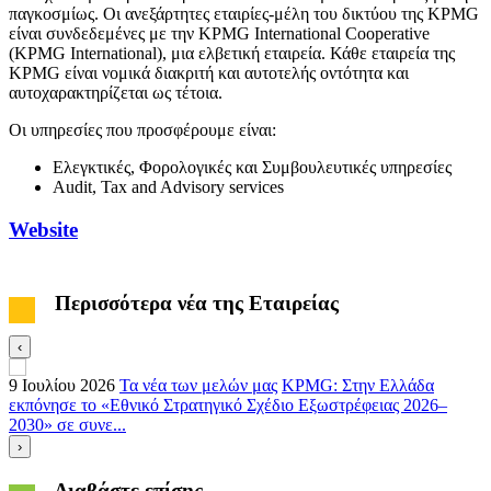
παγκοσμίως. Οι ανεξάρτητες εταιρίες-μέλη του δικτύου της KPMG
είναι συνδεδεμένες με την KPMG International Cooperative
(KPMG International), μια ελβετική εταιρεία. Κάθε εταιρεία της
KPMG είναι νομικά διακριτή και αυτοτελής οντότητα και
αυτοχαρακτηρίζεται ως τέτοια.
Οι υπηρεσίες που προσφέρουμε είναι:
Ελεγκτικές, Φορολογικές και Συμβουλευτικές υπηρεσίες
Audit, Tax and Advisory services
Website
Περισσότερα νέα της Εταιρείας
‹
9 Ιουλίου 2026
Τα νέα των μελών μας
KPMG: Στην Ελλάδα
3
εκπόνησε το «Εθνικό Στρατηγικό Σχέδιο Εξωστρέφειας 2026–
Ε
2030» σε συνε...
›
Διαβάστε επίσης