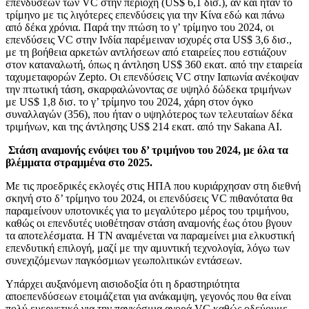
επενδύσεων των VC στην περιοχή (US$ 6,1 δισ.), αν και ήταν το
τρίμηνο με τις λιγότερες επενδύσεις για την Κίνα εδώ και πάνω
από δέκα χρόνια. Παρά την πτώση το γ’ τρίμηνο του 2024, οι
επενδύσεις VC στην Ινδία παρέμειναν ισχυρές στα US$ 3,6 δισ.,
με τη βοήθεια αρκετών αντλήσεων από εταιρείες που εστιάζουν
στον καταναλωτή, όπως η άντληση US$ 360 εκατ. από την εταιρεία
ταχυμεταφορών Zepto. Οι επενδύσεις VC στην Ιαπωνία ανέκοψαν
την πτωτική τάση, σκαρφαλώνοντας σε υψηλό δώδεκα τριμήνων
με US$ 1,8 δισ. το γ’ τρίμηνο του 2024, χάρη στον όγκο
συναλλαγών (356), που ήταν ο υψηλότερος των τελευταίων δέκα
τριμήνων, και της άντλησης US$ 214 εκατ. από την Sakana AI.
Στάση αναμονής ενόψει του δ’ τριμήνου του 2024, με όλα τα
βλέμματα στραμμένα στο 2025.
Με τις προεδρικές εκλογές στις ΗΠΑ που κυριάρχησαν στη διεθνή
σκηνή στο δ’ τρίμηνο του 2024, οι επενδύσεις VC πιθανότατα θα
παραμείνουν υποτονικές για το μεγαλύτερο μέρος του τριμήνου,
καθώς οι επενδυτές υιοθέτησαν στάση αναμονής έως ότου βγουν
τα αποτελέσματα. Η ΤΝ αναμένεται να παραμείνει μια ελκυστική
επενδυτική επιλογή, μαζί με την αμυντική τεχνολογία, λόγω των
συνεχιζόμενων παγκόσμιων γεωπολιτικών εντάσεων.
Υπάρχει αυξανόμενη αισιοδοξία ότι η δραστηριότητα
αποεπενδύσεων ετοιμάζεται για ανάκαμψη, γεγονός που θα είναι
πολύ ευεργετικό για την παγκόσμια αγορά VC καθώς οδεύουμε