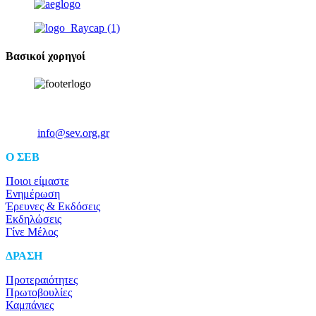
Βασικοί χορηγοί
Ξενοφώντος 5, 10557, Αθήνα
Τηλ: +30 211 5006 000
Email:
info@sev.org.gr
O ΣΕΒ
Ποιοι είμαστε
Ενημέρωση
Έρευνες & Εκδόσεις
Εκδηλώσεις
Γίνε Μέλος
ΔΡΑΣΗ
Προτεραιότητες
Πρωτοβουλίες
Καμπάνιες