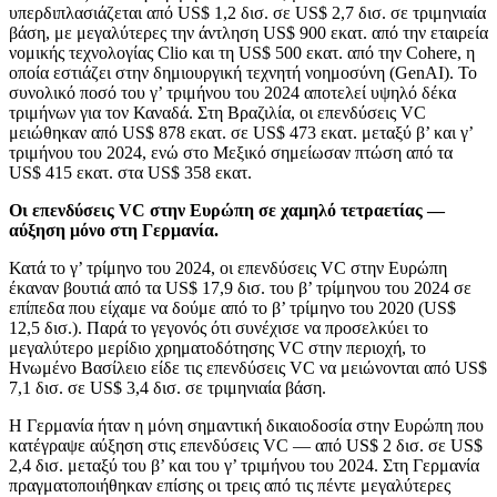
υπερδιπλασιάζεται από US$ 1,2 δισ. σε US$ 2,7 δισ. σε τριμηνιαία
βάση, με μεγαλύτερες την άντληση US$ 900 εκατ. από την εταιρεία
νομικής τεχνολογίας Clio και τη US$ 500 εκατ. από την Cohere, η
οποία εστιάζει στην δημιουργική τεχνητή νοημοσύνη (GenAI). Το
συνολικό ποσό του γ’ τριμήνου του 2024 αποτελεί υψηλό δέκα
τριμήνων για τον Καναδά. Στη Βραζιλία, οι επενδύσεις VC
μειώθηκαν από US$ 878 εκατ. σε US$ 473 εκατ. μεταξύ β’ και γ’
τριμήνου του 2024, ενώ στο Μεξικό σημείωσαν πτώση από τα
US$ 415 εκατ. στα US$ 358 εκατ.
Οι επενδύσεις VC στην Ευρώπη σε χαμηλό τετραετίας —
αύξηση μόνο στη Γερμανία.
Κατά το γ’ τρίμηνο του 2024, οι επενδύσεις VC στην Ευρώπη
έκαναν βουτιά από τα US$ 17,9 δισ. του β’ τρίμηνου του 2024 σε
επίπεδα που είχαμε να δούμε από το β’ τρίμηνο του 2020 (US$
12,5 δισ.). Παρά το γεγονός ότι συνέχισε να προσελκύει το
μεγαλύτερο μερίδιο χρηματοδότησης VC στην περιοχή, το
Ηνωμένο Βασίλειο είδε τις επενδύσεις VC να μειώνονται από US$
7,1 δισ. σε US$ 3,4 δισ. σε τριμηνιαία βάση.
Η Γερμανία ήταν η μόνη σημαντική δικαιοδοσία στην Ευρώπη που
κατέγραψε αύξηση στις επενδύσεις VC — από US$ 2 δισ. σε US$
2,4 δισ. μεταξύ του β’ και του γ’ τριμήνου του 2024. Στη Γερμανία
πραγματοποιήθηκαν επίσης οι τρεις από τις πέντε μεγαλύτερες