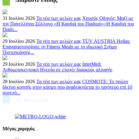
31 Ιουλίου 2026
Τα νέα των μελών μας
Χρυσός Οδηγός: Μαζί με
τον Πανελλήνιο Σύλλογο «Η Καρδιά του Παιδιού»«Η Καρδιά του
Παιδι...
29 Ιουλίου 2026
Τα νέα των μελών μας
TÜV AUSTRIA Hellas:
Επαναπιστοποίησε τη Fitness Meals με το ιδιωτικό Σχήμα
Πιστοποίησης...
29 Ιουλίου 2026
Τα νέα των μελών μας
InterMed:
Ανθρωποκεντρική Ηγεσία σε εποχές διαρκούς αλλαγής
28 Ιουλίου 2026
Τα νέα των μελών μας
COSMOTE: Το πρώτο
δίκτυο κινητής στον κόσμο που αναδεικνύεται το ταχύτερο επί 10
συνεχό...
Το δίκτυό μας
Μέγας χορηγός