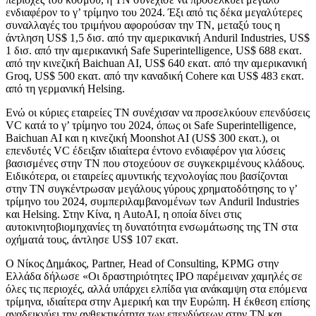
ενδιαφέρον το γ’ τρίμηνο του 2024. Έξι από τις δέκα μεγαλύτερες
συναλλαγές του τριμήνου αφορούσαν την ΤΝ, μεταξύ τους η
άντληση US$ 1,5 δισ. από την αμερικανική Anduril Industries, US$
1 δισ. από την αμερικανική Safe Superintelligence, US$ 688 εκατ.
από την κινεζική Baichuan AI, US$ 640 εκατ. από την αμερικανική
Groq, US$ 500 εκατ. από την καναδική Cohere και US$ 483 εκατ.
από τη γερμανική Helsing.
Ενώ οι κύριες εταιρείες ΤΝ συνέχισαν να προσελκύουν επενδύσεις
VC κατά το γ’ τρίμηνο του 2024, όπως οι Safe Superintelligence,
Baichuan AI και η κινεζική Moonshot AI (US$ 300 εκατ.), οι
επενδυτές VC έδειξαν ιδιαίτερα έντονο ενδιαφέρον για λύσεις
βασισμένες στην ΤΝ που στοχεύουν σε συγκεκριμένους κλάδους.
Ειδικότερα, οι εταιρείες αμυντικής τεχνολογίας που βασίζονται
στην ΤΝ συγκέντρωσαν μεγάλους γύρους χρηματοδότησης το γ’
τρίμηνο του 2024, συμπεριλαμβανομένων των Anduril Industries
και Helsing. Στην Κίνα, η AutoAI, η οποία δίνει στις
αυτοκινητοβιομηχανίες τη δυνατότητα ενσωμάτωσης της ΤΝ στα
οχήματά τους, άντλησε US$ 107 εκατ.
Ο Νίκος Δημάκος, Partner, Head of Consulting, KPMG στην
Ελλάδα δήλωσε «Οι δραστηριότητες IPO παρέμειναν χαμηλές σε
όλες τις περιοχές, αλλά υπάρχει ελπίδα για ανάκαμψη στα επόμενα
τρίμηνα, ιδιαίτερα στην Αμερική και την Ευρώπη. Η έκθεση επίσης
αναδεικνύει την ανθεκτικότητα των επενδύσεων στην ΤΝ και