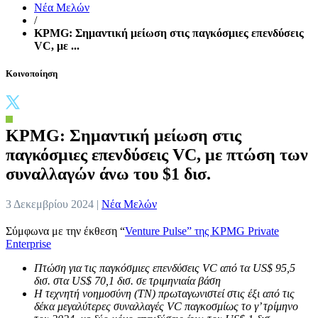
Νέα Μελών
/
KPMG: Σημαντική μείωση στις παγκόσμιες επενδύσεις
VC, με ...
Κοινοποίηση
KPMG: Σημαντική μείωση στις
παγκόσμιες επενδύσεις VC, με πτώση των
συναλλαγών άνω του $1 δισ.
3 Δεκεμβρίου 2024 |
Νέα Μελών
Σύμφωνα με την έκθεση “
Venture Pulse” της KPMG Private
Enterprise
Πτώση για τις παγκόσμιες επενδύσεις
VC
από τα US$ 95,5
δισ. στα US$ 70,1 δισ. σε τριμηνιαία βάση
Η τεχνητή νοημοσύνη (
TN
) πρωταγωνιστεί στις έξι από τις
δέκα μεγαλύτερες συναλλαγές VC παγκοσμίως το γ’ τρίμηνο