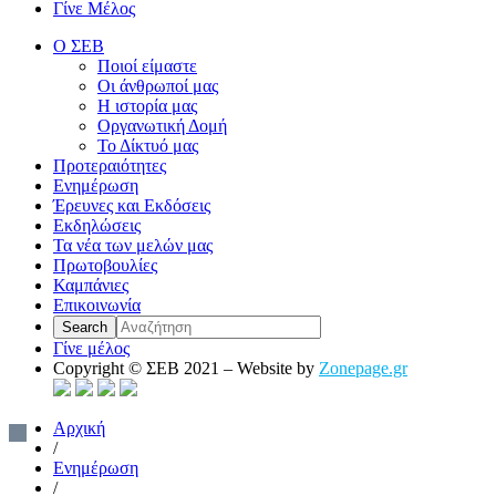
Γίνε Μέλος
Ο ΣΕΒ
Ποιοί είμαστε
Οι άνθρωποί μας
Η ιστορία μας
Οργανωτική Δομή
Το Δίκτυό μας
Προτεραιότητες
Ενημέρωση
Έρευνες και Εκδόσεις
Εκδηλώσεις
Τα νέα των μελών μας
Πρωτοβουλίες
Καμπάνιες
Επικοινωνία
Γίνε μέλος
Copyright © ΣΕΒ 2021 – Website by
Zonepage.gr
Αρχική
/
Ενημέρωση
/