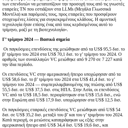
των επενδυτών να μετατοπίζουν την προσοχή τους από τις γνωστές
εταιρείες ΤΝ που εστιάζουν στα LLMs (Μεγάλα Γλωσσικά
Μοντέλα) και παρόμοιές τους, προς εταιρείες που προσφέρουν
στοχευμένες λύσεις για συγκεκριμένους κλάδους. Η αμυντική
τεχνολογία ήταν επίσης ένας από τους κερδισμένους αυτό το
τρίμηνο, μαζί με τη βιοτεχνολογία».
Γ’ τρίμηνο 2024 — Βασικά σημεία
Οι παγκόσμιες επενδύσεις της μειώθηκαν από τα US$ 95,5 δισ. το
β’ τρίμηνο του 2024 στα US$ 70,1 δισ. το γ’ τρίμηνο του 2024. Ο
αριθμός των συναλλαγών VC μειώθηκε από 9 270 σε 7 227 κατά
την ίδια περίοδο.
Οι επενδύσεις VC στην αμερικανική ήπειρο υποχώρησαν από τα
US$ 58,6 δισ. το β’ τρίμηνο του 2024 στα US$ 41,4 δισ. το γ’
τρίμηνο του 2024 — συμπεριλαμβανομένης της πτώσης από US$
55,5 δισ. σε US$ 37,5 δισ. στις ΗΠΑ. Στην Ασία, οι επενδύσεις
VC από τα US$ 18,5 δισ. περιορίστηκαν στα US$ 15,6 δισ., ενώ
στην Ευρώπη από US$ 17,9 δισ. υποχώρησαν στα US$ 12,5 δισ.
Οι παγκόσμιες εταιρικές επενδύσεις VC μειώθηκαν από US$ 54
δισ. σε US$ 35,2 δισ. μεταξύ του β’ και του γ’ τριμήνου του 2024.
Κατά περιοχή, οι μειώσεις καταγράφηκαν ως εξής: στην
αμερικανική ήπειρο από US$ 34,4 δισ. US$ 19,6 δισ., και