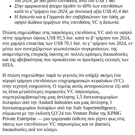
του 2024, με δύο μόνο επενδύσεις άνω του US$ 1 δισ.
Στην αμερικανική ήπειρο σχεδόν το 60% των επενδύσεων
κατά το γ’ τρίμηνο του 2024, με συνολική αξία US$ 41,4 δισ.
Η Ιαπωνία και η Γερμανία δεν επιβεβαιώνουν την τάση, με
υψηλό δώδεκα τριμήνων στις επενδύσεις VC η Ιαπωνία.
Πτώση σημειώθηκε στις παγκόσμιες επενδύσεις VC από το υψηλό
πέντε τριμήνων ύψους US$ 95,5 δισ. κατά το β’ τρίμηνο του 2024,
στο χαμηλό επταετίας των US$ 70,1 δισ. το γ’ τρίμηνο του 2024, εν
μέσω των συνεχιζόμενων γεωπολιτικών συγκρούσεων, της
αναμενόμενης εποχικής ύφεσης σε πολλές κρίσιμες δικαιοδοσίες
και της αβεβαιότητας που προκάλεσαν οι προεδρικές εκλογές των
ΗΠΑ.
Η πτώση σημειώθηκε παρά το γεγονός ότι υπήρξε ακόμη ένα
ισχυρό τρίμηνο επενδύσεων επιχειρηματικών κεφαλαίων (VC)
στην τεχνητή νοημοσύνη. Ο τομέας αυτός αντιπροσώπευε έξι από
τις δέκα μεγαλύτερες συμφωνίες VC παγκοσμίως,
συμπεριλαμβανομένης μιας άντλησης 1,5 δισεκατομμυρίων
δολαρίων από την Anduril Industries και μιας άντλησης 1
δισεκατομμυρίου δολαρίων από την Safe Superintelligence,
σύμφωνα με την έκδοση Q3’24 του Venture Pulse της KPMG
Private Enterprise — μια τριμηνιαία έκθεση που ρίχνει φως στις
τάσεις των επενδύσεων VC παγκοσμίως και σε βασικές
δικαιοδοσίες ανά τον κόσμο.