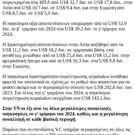
συγκεκριμένα στις ΗΠΑ από US$ 32,7 δισ. σε US$ 17,8 δισ., στην
Ασία από US$ 10,7 δισ. σε US$ 9,4 δισ. και στην Ευρώπη από
US$ 8,5 δισ. σε US$ 5,9 δισ.
Η παγκόσμια αξία αποεπενδύσεων υποχώρησε από τα US$ 52.9
δισ. το β΄ τρίμηνο του 2024 στα US$ 39.2 δισ. το γ΄τρίμηνο του
2024.
Η δραστηριότητα αποεπενδύσεων στην Ασία αυξήθηκε από τα
US$ 11,2 δισ. στα US$ 18,2 δισ. σε τριμηνιαία βάση, ενώ
αντιθέτως μειώθηκε από τα US$ 25,4 δισ. στα US$ 11,2 δισ. στην
αμερικανική ήπειρο και από τα US$ 16,3 δισ. στα US$ 9,8 δισ.
στην Ευρώπη.
Η παγκόσμια δραστηριότητα συγκέντρωσης κεφαλαίων κινήθηκε
αρκετά πιο υποτονικά σε σχέση με το ρυθμό που απαιτείται για να
φτάσει ακόμα και το περιορισμένο σύνολο των US$ 202,8 δισ. του
2023. Στο τέλος του γ’ τριμήνου του 2024, η παγκόσμια
συγκέντρωση κεφαλαίων ανερχόταν στα US$ 143,1 δισ.
Στην ΤΝ οι έξι από τις δέκα μεγαλύτερες συναλλαγές
παγκοσμίως το γ’ τρίμηνο του 2024, καθώς και η μεγαλύτερη
συναλλαγή σε κάθε βασική περιοχή
.
Παρόλο που οι επενδύσεις VC υπήρξαν περιορισμένες σε όλες τις
περιοχές του κόσμου, η ΤΝ συνέχισε να προσελκύει μεγάλο