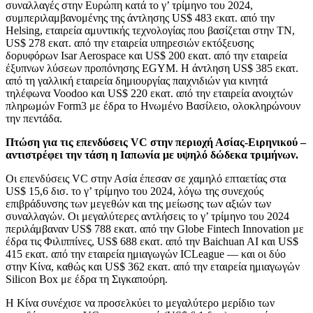
συναλλαγές στην Ευρώπη κατά το γ’ τρίμηνο του 2024,
συμπεριλαμβανομένης της άντλησης US$ 483 εκατ. από την
Helsing, εταιρεία αμυντικής τεχνολογίας που βασίζεται στην TN,
US$ 278 εκατ. από την εταιρεία υπηρεσιών εκτόξευσης
δορυφόρων Isar Aerospace και US$ 200 εκατ. από την εταιρεία
έξυπνων λύσεων προπόνησης EGYM. Η άντληση US$ 385 εκατ.
από τη γαλλική εταιρεία δημιουργίας παιχνιδιών για κινητά
τηλέφωνα Voodoo και US$ 220 εκατ. από την εταιρεία ανοιχτών
πληρωμών Form3 με έδρα το Ηνωμένο Βασίλειο, ολοκληρώνουν
την πεντάδα.
Πτώση για τις επενδύσεις VC στην περιοχή Ασίας-Ειρηνικού –
αντιστρέφει την τάση η Ιαπωνία με υψηλό δώδεκα τριμήνων.
Οι επενδύσεις VC στην Ασία έπεσαν σε χαμηλό επταετίας στα
US$ 15,6 δισ. το γ’ τρίμηνο του 2024, λόγω της συνεχούς
επιβράδυνσης των μεγεθών και της μείωσης των αξιών των
συναλλαγών. Οι μεγαλύτερες αντλήσεις το γ’ τρίμηνο του 2024
περιλάμβαναν US$ 788 εκατ. από την Globe Fintech Innovation με
έδρα τις Φιλιππίνες, US$ 688 εκατ. από την Baichuan AI και US$
415 εκατ. από την εταιρεία ημιαγωγών ICLeague — και οι δύο
στην Κίνα, καθώς και US$ 362 εκατ. από την εταιρεία ημιαγωγών
Silicon Box με έδρα τη Σιγκαπούρη.
Η Κίνα συνέχισε να προσελκύει το μεγαλύτερο μερίδιο των