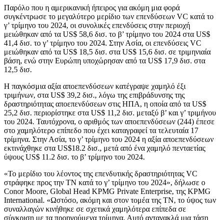
Παρόλο που η αμερικανική ήπειρος για ακόμη μια φορά
συγκέντρωσε το μεγαλύτερο μερίδιο των επενδύσεων VC κατά το
γ’ τρίμηνο του 2024, οι συνολικές επενδύσεις στην περιοχή
μειώθηκαν από τα US$ 58,6 δισ. το β’ τρίμηνο του 2024 στα US$
41,4 δισ. το γ’ τρίμηνο του 2024. Στην Ασία, οι επενδύσεις VC
μειώθηκαν από τα US$ 18,5 δισ. στα US$ 15,6 δισ. σε τριμηνιαία
βάση, ενώ στην Ευρώπη υποχώρησαν από τα US$ 17,9 δισ. στα
12,5 δισ.
Η παγκόσμια αξία αποεπενδύσεων κατέγραψε χαμηλό έξι
τριμήνων, στα US$ 39,2 δισ., λόγω της επιβράδυνσης της
δραστηριότητας απoεπενδύσεων στις ΗΠΑ, η οποία από τα US$
25,2 δισ. περιορίστηκε στα US$ 11,2 δισ. μεταξύ β’ και γ’ τριμήνου
του 2024. Ταυτόχρονα, ο αριθμός των αποεπενδύσεων (244) έπεσε
στο χαμηλότερο επίπεδο που έχει καταγραφεί τα τελευταία 17
τρίμηνα. Στην Ασία, το γ’ τρίμηνο του 2024 η αξία αποεπενδύσεων
εκτινάχθηκε στα US$18.2 δισ., μετά από ένα χαμηλό πενταετίας
ύψους US$ 11.2 δισ. το β’ τρίμηνο του 2024.
«Το μερίδιο του λέοντος της επενδυτικής δραστηριότητας VC
στράφηκε προς την ΤΝ κατά το γ’ τρίμηνο του 2024», δήλωσε ο
Conor Moore, Global Head KPMG Private Enterprise, της KPMG
International. «Ωστόσο, ακόμη και στον τομέα της ΤΝ, το ύψος των
συναλλαγών κινήθηκε σε σχετικά χαμηλότερα επίπεδα σε
σύγκριση με τα προηγούμενα τρίμηνα. Αυτό αντανακλά μια τάση