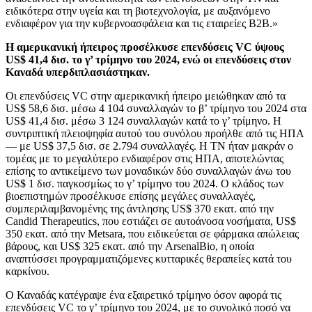
ειδικότερα στην υγεία και τη βιοτεχνολογία, με αυξανόμενο
ενδιαφέρον για την κυβερνοασφάλεια και τις εταιρείες B2B.»
Η αμερικανική ήπειρος προσέλκυσε επενδύσεις VC ύψους
US$ 41,4 δισ. το γ’ τρίμηνο του 2024, ενώ οι επενδύσεις στον
Καναδά υπερδιπλασιάστηκαν.
Οι επενδύσεις VC στην αμερικανική ήπειρο μειώθηκαν από τα
US$ 58,6 δισ. μέσω 4 104 συναλλαγών το β’ τρίμηνο του 2024 στα
US$ 41,4 δισ. μέσω 3 124 συναλλαγών κατά το γ’ τρίμηνο. Η
συντριπτική πλειοψηφία αυτού του συνόλου προήλθε από τις ΗΠΑ
— με US$ 37,5 δισ. σε 2.794 συναλλαγές. Η ΤΝ ήταν μακράν ο
τομέας με το μεγαλύτερο ενδιαφέρον στις ΗΠΑ, αποτελώντας
επίσης το αντικείμενο των μοναδικών δύο συναλλαγών άνω του
US$ 1 δισ. παγκοσμίως το γ’ τρίμηνο του 2024. Ο κλάδος των
βιοεπιστημών προσέλκυσε επίσης μεγάλες συναλλαγές,
συμπεριλαμβανομένης της άντλησης US$ 370 εκατ. από την
Candid Therapeutics, που εστιάζει σε αυτοάνοσα νοσήματα, US$
350 εκατ. από την Metsara, που ειδικεύεται σε φάρμακα απώλειας
βάρους, και US$ 325 εκατ. από την ArsenalBio, η οποία
αναπτύσσει προγραμματιζόμενες κυτταρικές θεραπείες κατά του
καρκίνου.
Ο Καναδάς κατέγραψε ένα εξαιρετικό τρίμηνο όσον αφορά τις
επενδύσεις VC το γ’ τρίμηνο του 2024, με το συνολικό ποσό να