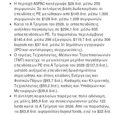
Η περιοχή ASPAC κατέγραψε $26 δισ. μέσω 255
συμφωνιών. Σε κυλιόμενη βάση δωδεκαμήνου, οι
επενδύσεις PE μειώθηκαν από $145 δισ. μέσω 1.300
συμφωνιών σε $128 δισ. μέσω 1.208 συμφωνιών.
Κατά το Ά Τρίμηνο του 2026, οι αποεπενδύσεις
ανήλθαν παγκοσμίως σε $294,1 δισ. μέσω 635
αποεπενδύσεων PE. Το παραπάνω περιλάμβανε
$140,4 δισ. μέσω 298 εξαγορών, $119,7 δισ. μέσω 306
buyouts και $37 δισ. μέσω 31 δημόσιων εγγραφών
(IPO και αντίστροφες συγχωνεύσεις).
Ο τομέας Τεχνολογίας, Μέσων και Τηλεπικοινωνιών
(TMT) κατείχε το μεγαλύτερο μερίδιο παγκόσμιων
επενδύσεων PE στο Ά Τρίμηνο του 2026 ($127,5 δισ.),
ωστόσο αυξημένη επενδυτική δραστηριότητα
σημειώθηκε και στους κλάδους Ενέργειας και
Φυσικών Πόρων ($93,7 δισ.), Καθαρής και Κλιματικής
Τεχνολογίας ($50,2 δισ.), καθώς και Υποδομών και
Μεταφορών ($39,6 δισ.).
Η άντληση κεφαλαίων παρέμεινε πολύ αδύναμη,
με μόλις $85,9 δισ. να συγκεντρώνονται μέσω 122
funds κατά το Ά Τρίμηνο του 2026. Από τα παραπάνω,
τα $63,8 δισ. αφορούσαν buyout funds, ενώ τα $22 δισ.