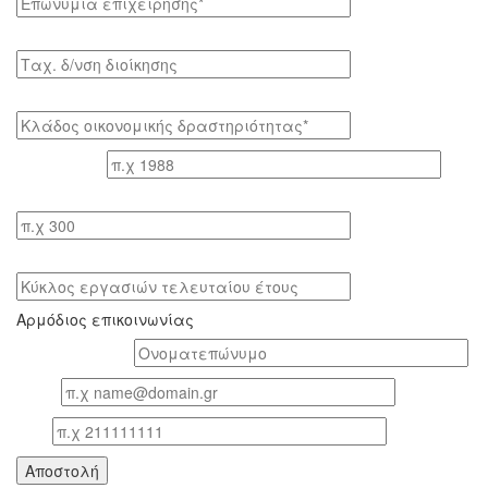
Tαχ. δ/νση διοίκησης
Κλάδος οικονομικής δραστηριότητας*
Έτος ίδρυσης
Αριθμός εργαζομένων
Κύκλος εργασιών τελευταίου έτους
Αρμόδιος επικοινωνίας
Oνοματεπώνυμο*
Email
Τηλ