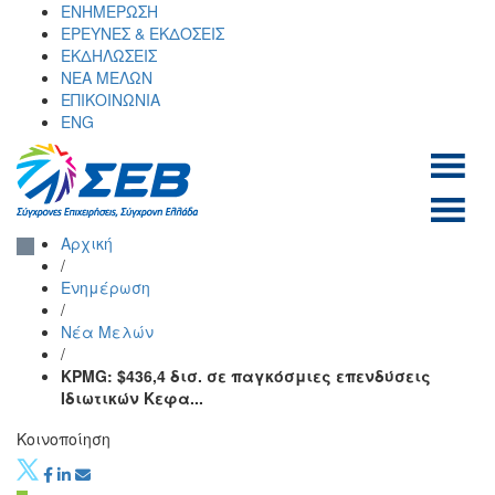
Skip
ΕΝΗΜΕΡΩΣΗ
to
ΕΡΕΥΝΕΣ & ΕΚΔΟΣΕΙΣ
content
ΕΚΔΗΛΩΣΕΙΣ
ΝΕΑ ΜΕΛΩΝ
ΕΠΙΚΟΙΝΩΝΙΑ
ENG
ΣΕΒ σύνδεσμος
SEV
Αρχική
επιχειρήσεων και
/
βιομηχανιών
Ενημέρωση
/
Νέα Μελών
/
KPMG: $436,4 δισ. σε παγκόσμιες επενδύσεις
Iδιωτικών Κεφα...
Κοινοποίηση