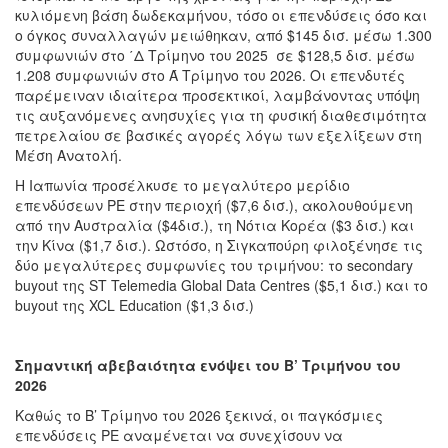
κυλιόμενη βάση δωδεκαμήνου, τόσο οι επενδύσεις όσο και
ο όγκος συναλλαγών μειώθηκαν, από $145 δισ. μέσω 1.300
συμφωνιών στο ΄Δ Τρίμηνο του 2025 σε $128,5 δισ. μέσω
1.208 συμφωνιών στο Ά Τρίμηνο του 2026. Οι επενδυτές
παρέμειναν ιδιαίτερα προσεκτικοί, λαμβάνοντας υπόψη
τις αυξανόμενες ανησυχίες για τη φυσική διαθεσιμότητα
πετρελαίου σε βασικές αγορές λόγω των εξελίξεων στη
Μέση Ανατολή.
Η Ιαπωνία προσέλκυσε το μεγαλύτερο μερίδιο
επενδύσεων PE στην περιοχή ($7,6 δισ.), ακολουθούμενη
από την Αυστραλία ($4δισ.), τη Νότια Κορέα ($3 δισ.) και
την Κίνα ($1,7 δισ.). Ωστόσο, η Σιγκαπούρη φιλοξένησε τις
δύο μεγαλύτερες συμφωνίες του τριμήνου: το secondary
buyout της ST Telemedia Global Data Centres ($5,1 δισ.) και το
buyout της XCL Education ($1,3 δισ.)
Σημαντική αβεβαιότητα ενόψει του Β’ Τριμήνου του
2026
Καθώς το Β’ Τρίμηνο του 2026 ξεκινά, οι παγκόσμιες
επενδύσεις PE αναμένεται να συνεχίσουν να