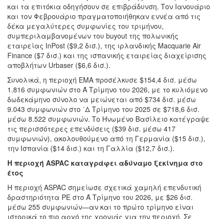
και τα επιτόκια οδηγήσουν σε επιβράδυνση. Τον Ιανουάριο
και τον Φεβρουάριο πραγματοποιήθηκαν εννέα από τις
δέκα μεγαλύτερες συμφωνίες του τριμήνου,
συμπεριλαμβανομένων του buyout της πολωνικής
εταιρείας InPost ($9,2 δισ.), της ιρλανδικής Macquarie Air
Finance ($7 δισ.) και της ισπανικής εταιρείας διαχείρισης
αποβλήτων Urbaser ($6,6 δισ.).
Συνολικά, η περιοχή EMA προσέλκυσε $154,4 δισ. μέσω
1.816 συμφωνιών στο Ά Τρίμηνο του 2026, με το κυλιόμενο
δωδεκάμηνο σύνολο να μειώνεται από $734 δισ. μέσω
9.043 συμφωνιών στο ΄Δ Τρίμηνο του 2025 σε $718,6 δισ.
μέσω 8.522 συμφωνιών. Το Ηνωμένο Βασίλειο κατέγραψε
τις περισσότερες επενδύσεις ($39 δισ. μέσω 417
συμφωνιών), ακολουθούμενο από τη Γερμανία ($15 δισ.),
την Ισπανία ($14 δισ.) και τη Γαλλία ($12,7 δισ.).
Η περιοχή ASPAC καταγράφει αδύναμο ξεκίνημα στο
έτος
Η περιοχή ASPAC σημείωσε σχετικά χαμηλή επενδυτική
δραστηριότητα PE στο Ά Τρίμηνο του 2026, με $26 δισ.
μέσω 255 συμφωνιών—αν και το πρώτο τρίμηνο είναι
ιστορικά το πιο αργό της χρονιάς για την περιοχή. Σε