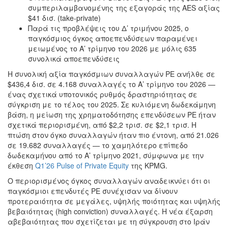
συμπεριλαμβανομένης της εξαγοράς της AES αξίας
$41 δισ. (take-private)
Παρά τις προβλέψεις του Δ’ τριμήνου 2025, ο
παγκόσμιος όγκος αποεπενδύσεων παραμένει
μειωμένος το Α’ τρίμηνο του 2026 με μόλις 635
συνολικά αποεπενδύσεις
Η συνολική αξία παγκόσμιων συναλλαγών PE ανήλθε σε
$436,4 δισ. σε 4.168 συναλλαγές το Α’ τρίμηνο του 2026 —
ένας σχετικά υποτονικός ρυθμός δραστηριότητας σε
σύγκριση με το τέλος του 2025. Σε κυλιόμενη δωδεκάμηνη
βάση, η μείωση της χρηματοδότησης επενδύσεων PE ήταν
σχετικά περιορισμένη, από $2,2 τρισ. σε $2,1 τρισ. Η
πτώση στον όγκο συναλλαγών ήταν πιο έντονη, από 21.026
σε 19.682 συναλλαγές — το χαμηλότερο επίπεδο
δωδεκαμήνου από το Α’ τρίμηνο 2021, σύμφωνα με την
έκθεση
Q1’26 Pulse of Private Equity
της KPMG.
Ο περιορισμένος όγκος συναλλαγών αναδεικνύει ότι οι
παγκόσμιοι επενδυτές PE συνέχισαν να δίνουν
προτεραιότητα σε μεγάλες, υψηλής ποιότητας και υψηλής
βεβαιότητας (high conviction) συναλλαγές. Η νέα έξαρση
αβεβαιότητας που σχετίζεται με τη σύγκρουση στο Ιράν