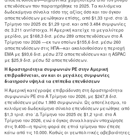
επενδύσεων που παρατηρήθηκε το 2025. Τα κυλιόμενα
δωδεκάμηνα σύνολα τόσο της αξίας όσο και του όγκου
αποεπενδύσεων μειώθηκαν επίσης, από $1,33 τρισ. στο ‘Δ
Τρίμηνο του 2025 σε $1,29 τρισ. και από 3.484 συμφωνίες
σε 3.211 αντίστοιχα. Η Αμερική κατείχε το μεγαλύτερο
μερίδιο, με $168,3 δισ. μέσω 289 αποεπενδύσεων στο Ά
Τρίμηνο του 2026 —εκ των οποίων $155,6 δισ. μέσω 260
αποεπενδύσεων στις ΗΠΑ—και ακολουθούσαν η περιοχή
EMA με $93,6 δισ. μέσω 272 αποεπενδύσεων και η ASPAC
με $25,9 δισ. μέσω 52 αποεπενδύσεων.
Η δραστηριότητα συμφωνιών PE στην Αμερική
επιβραδύνεται, αν και οι μεγάλες συμφωνίες
διατηρούν υψηλά τα επίπεδα επενδύσεων
Η Αμερική κατέγραψε επιβράδυνση στη δραστηριότητα
συμφωνιών PE στο Ά Τρίμηνο του 2026, με $247,8 δισ.
επενδύσεων μέσω 1.980 συμφωνιών. Ως αποτέλεσμα, το
κυλιόμενο δωδεκάμηνο σύνολο επενδύσεων μειώθηκε από
$1,3 τρισ. στο ΄Δ Τρίμηνο του 2025 σε $1,2 τρισ. στο Ά
Τρίμηνο του 2026, ενώ ο όγκος συναλλαγών υποχώρησε
στις 9.400—η πρώτη φορά σε επτά τρίμηνα που έπεσε
κάτω από τις 10.000. Καθώς οι γεωπολιτικές αβεβαιότητες