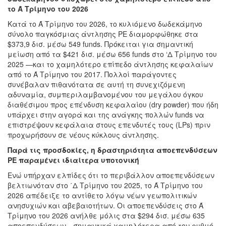
το Ά Τρίμηνο του 2026
Κατά το Ά Τρίμηνο του 2026, το κυλιόμενο δωδεκάμηνο
σύνολο παγκόσμιας άντλησης PE διαμορφώθηκε στα
$373,9 δισ. μέσω 549 funds. Πρόκειται για σημαντική
μείωση από τα $421 δισ. μέσω 656 funds στο ‘Δ Τρίμηνο του
2025 —και το χαμηλότερο επίπεδο άντλησης κεφαλαίων
από το Ά Τρίμηνο του 2017. Πολλοί παράγοντες
συνέβαλαν πιθανότατα σε αυτή τη συνεχιζόμενη
αδυναμία, συμπεριλαμβανομένου του μεγάλου όγκου
διαθέσιμου προς επένδυση κεφαλαίου (dry powder) που ήδη
υπάρχει στην αγορά και της ανάγκης πολλών funds να
επιστρέψουν κεφάλαια στους επενδυτές τους (LPs) πριν
προχωρήσουν σε νέους κύκλους άντλησης.
Παρά τις προσδοκίες, η δραστηριότητα αποεπενδύσεων
PE παραμένει ιδιαίτερα υποτονική
Ενώ υπήρχαν ελπίδες ότι το περιβάλλον αποεπενδύσεων
βελτιωνόταν στο ΄Δ Τρίμηνο του 2025, το Ά Τρίμηνο του
2026 απέδειξε το αντίθετο λόγω νέων γεωπολιτικών
ανησυχιών και αβεβαιοτήτων. Οι αποεπενδύσεις στο Ά
Τρίμηνο του 2026 ανήλθε μόλις στα $294 δισ. μέσω 635
αποεπενδύσεων—σημαντικά χαμηλότερα από τον ρυθμό