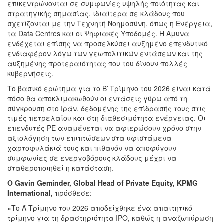
επικεντρώνονται σε συμφωνίες υψηλής ποιότητας και
στρατηγικής σημασίας, ιδιαίτερα σε κλάδους που
σχετίζονται με την Τεχνητή Νοημοσύνη, όπως η Ενέργεια,
τα Data Centres και οι Ψηφιακές Υποδομές. Η Άμυνα
ενδέχεται επίσης να προσελκύσει αυξημένο επενδυτικό
ενδιαφέρον λόγω των γεωπολιτικών εντάσεων και της
αυξημένης προτεραιότητας που του δίνουν πολλές
κυβερνήσεις.
Το βασικό ερώτημα για το Β’ Τρίμηνο του 2026 είναι κατά
πόσο θα αποκλιμακωθούν οι εντάσεις γύρω από τη
σύγκρουση στο Ιράν, δεδομένης της επίδρασής τους στις
τιμές πετρελαίου και στη διαθεσιμότητα ενέργειας. Οι
επενδυτές PE αναμένεται να αφιερώσουν χρόνο στην
αξιολόγηση των επιπτώσεων στα υφιστάμενα
χαρτοφυλάκιά τους και πιθανόν να αποφύγουν
συμφωνίες σε ενεργοβόρους κλάδους μέχρι να
σταθεροποιηθεί η κατάσταση.
Ο
Gavin Geminder, Global Head of Private Equity, KPMG
International,
πρόσθεσε:
«Το Ά Τρίμηνο του 2026 αποδείχθηκε ένα απαιτητικό
τρίμηνο για τη δραστηριότητα IPO, καθώς η αναζωπύρωση