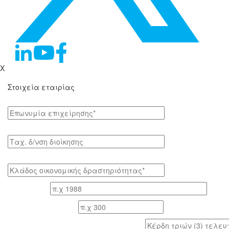
X
Στοιχεία εταιρίας
Επωνυμία επιχείρησης*
Tαχ. δ/νση διοίκησης
Κλάδος οικονομικής δραστηριότητας*
Έτος ίδρυσης
Αριθμός εργαζομένων
Κέρδη τριών (3) τελευταίων ετών (προ φόρων)