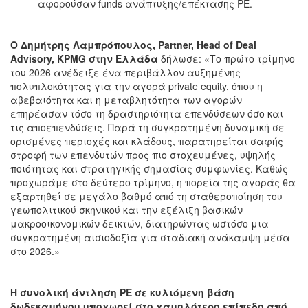
αφορούσαν funds ανάπτυξης/επέκτασης PE.
O Δημήτρης Λαμπρόπουλος, Partner, Head of Deal
Advisory, KPMG στην Ελλάδα
δήλωσε: «Το πρώτο τρίμηνο
του 2026 ανέδειξε ένα περιβάλλον αυξημένης
πολυπλοκότητας για την αγορά private equity, όπου η
αβεβαιότητα και η μεταβλητότητα των αγορών
επηρέασαν τόσο τη δραστηριότητα επενδύσεων όσο και
τις αποεπενδύσεις. Παρά τη συγκρατημένη δυναμική σε
ορισμένες περιοχές και κλάδους, παρατηρείται σαφής
στροφή των επενδυτών προς πιο στοχευμένες, υψηλής
ποιότητας και στρατηγικής σημασίας συμφωνίες. Καθώς
προχωράμε στο δεύτερο τρίμηνο, η πορεία της αγοράς θα
εξαρτηθεί σε μεγάλο βαθμό από τη σταθεροποίηση του
γεωπολιτικού σκηνικού και την εξέλιξη βασικών
μακροοικονομικών δεικτών, διατηρώντας ωστόσο μια
συγκρατημένη αισιοδοξία για σταδιακή ανάκαμψη μέσα
στο 2026.»
Η συνολική άντληση
PE
σε κυλιόμενη βάση
δωδεκαμήνου υποχωρεί στο χαμηλότερο επίπεδο από