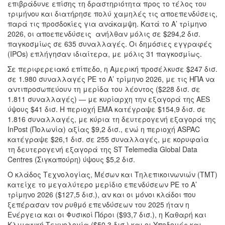
επιβράδυνε επίσης τη δραστηριότητα προς το τέλος του
τριμήνου και διατήρησε πολύ χαμηλές τις αποεπενδύσεις,
παρά τις προσδοκίες για ανάκαμψη. Κατά το Α’ τρίμηνο
2026, οι αποεπενδύσεις ανήλθαν μόλις σε $294,2 δισ.
παγκοσμίως σε 635 συναλλαγές. Οι δημόσιες εγγραφές
(IPOs) επλήγησαν ιδιαίτερα, με μόλις 31 παγκοσμίως.
Σε περιφερειακό επίπεδο, η Αμερική προσέλκυσε $247 δισ.
σε 1.980 συναλλαγές PE το Α’ τρίμηνο 2026, με τις ΗΠΑ να
αντιπροσωπεύουν τη μερίδα του λέοντος ($228 δισ. σε
1.811 συναλλαγές) — με κυρίαρχη την εξαγορά της AES
ύψους $41 δισ. Η περιοχή EMA κατέγραψε $154,9 δισ. σε
1.816 συναλλαγές, με κύρια τη δευτερογενή εξαγορά της
InPost (Πολωνία) αξίας $9,2 δισ., ενώ η περιοχή ASPAC
κατέγραψε $26,1 δισ. σε 255 συναλλαγές, με κορυφαία
τη δευτερογενή εξαγορά της ST Telemedia Global Data
Centres (Σιγκαπούρη) ύψους $5,2 δισ.
Ο κλάδος Τεχνολογίας, Μέσων και Τηλεπικοινωνιών (TMT)
κατείχε το μεγαλύτερο μερίδιο επενδύσεων PE το Α’
τρίμηνο 2026 ($127,5 δισ.), αν και οι μόνοι κλάδοι που
ξεπέρασαν τον ρυθμό επενδύσεων του 2025 ήταν η
Ενέργεια και οι Φυσικοί Πόροι ($93,7 δισ.), η Καθαρή και
Κλιματική Τεχνολογία ($50,3 δισ.) και οι Υποδομές και