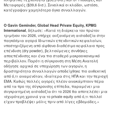
Μεταφορές ($39,6 δισ.). Συνολικά οι κλάδοι, ωστόσο,
κατέγραψαν χαμηλότερο όγκο συναλλαγών.
Ο
Gavin
Geminder
,
Global
Head
Private
Equity
,
KPMG
International
, δήλωσε: «Κατά τη διάρκεια του πρώτου
τριμήνου του 2026, υπήρχε αυξανόμενη αισιοδοξία στην
παγκόσμια αγορά Ιδιωτικών επενδυτικών κεφαλαίων,
υποστηριζόμενη από άφθονο διαθέσιμο κεφάλαιο προς
επένδυση (dry powder), βελτιούμενες συνθήκες
αποεπένδυσης και ένα πιο σταθερό μακροοικονομικό
περιβάλλον. Παρότι η σύγκρουση στη Μέση Ανατολή
οδήγησε αρχικά σε υποχώρηση των αγορών, η
δραστηριότητα συναλλαγών αποδείχθηκε πιο ανθεκτική
από ό,τι αναμενόταν, ιδιαίτερα στις ΗΠΑ και την περιοχή
ΕΜΑ. Καθώς πολλές αγορές πλέον ανακάμπτουν πέρα
από τα προ της σύγκρουσης επίπεδα, παραμένει μια
συγκρατημένη αισιοδοξία ότι το 2026 θα αποτελέσει μια
ισχυρότερη χρονιά για το private equity από ό,τι πολλοί
είχαν προβλέψει μόλις πριν από λίγες εβδομάδες.»