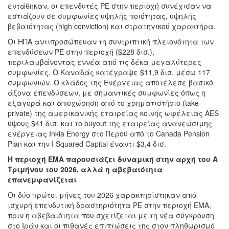
εντάθηκαν, οι επενδυτές PE στην περιοχή συνέχισαν να
εστιάζουν σε συμφωνίες υψηλής ποιότητας, υψηλής
βεβαιότητας (high conviction) και στρατηγικού χαρακτήρα.
Οι ΗΠΑ αντιπροσώπευαν τη συντριπτική πλειονότητα των
επενδύσεων PE στην περιοχή ($228 δισ.),
περιλαμβάνοντας εννέα από τις δέκα μεγαλύτερες
συμφωνίες. Ο Καναδάς κατέγραψε $11,9 δισ. μέσω 117
συμφωνιών. Ο κλάδος της Ενέργειας αποτέλεσε βασικό
άξονα επενδύσεων, με σημαντικές συμφωνίες όπως η
εξαγορά και αποχώρηση από το χρηματιστήριο (take-
private) της αμερικανικής εταιρείας κοινής ωφέλειας AES
ύψους $41 δισ. και το buyout της εταιρείας ανανεώσιμης
ενέργειας Inkia Energy στο Περού από το Canada Pension
Plan και την I Squared Capital έναντι $3,4 δισ.
Η περιοχή EMA παρουσιάζει δυναμική στην αρχή του Ά
Τριμήνου του 2026, αλλά η αβεβαιότητα
επανεμφανίζεται
Οι δύο πρώτοι μήνες του 2026 χαρακτηρίστηκαν από
ισχυρή επενδυτική δραστηριότητα PE στην περιοχή EMA,
πριν η αβεβαιότητα που σχετίζεται με τη νέα σύγκρουση
στο Ιράν και οι πιθανές επιπτώσεις της στον πληθωρισμό