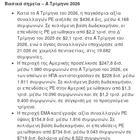
Βασικά σημεία – Ά Τρίμηνο 2026
Κατά το Ά Τρίμηνο του 2026, η παγκόσμια αξία
συναλλαγών PE ανήλθε σε $436,4 δις. μέσω 4.168
συμφωνιών. Σε κυλιόμενη βάση δωδεκαμήνου, οι
επενδύσεις PE μειώθηκαν από $2,2 τρισ. στο Δ’
Τρίμηνο του 2025 σε $2,1 τρισ. στο Ά Τρίμηνο του
2026, ενώ ο όγκος συναλλαγών υποχώρησε από
21.026 σε χαμηλό πενταετίας, στις 19.682
συμφωνίες.
Η περιοχή της Αμερικής προσέλκυσε $247,8 δισ.
μέσω 1.980 συμφωνιών στο Ά Τρίμηνο του 2026, εκ
των οποίων οι ΗΠΑ αντιστοιχούσαν σε $228 δισ. μέσω
1.811 συμφωνιών. Σε κυλιόμενη βάση δωδεκαμήνου,
οι επενδύσεις PE στην Αμερική μειώθηκαν από $1,3
τρισ. μέσω 10.090 συμφωνιών και σε $1,2 τρισ. μέσω
9.400 συμφωνιών, σε σύγκριση με το προηγούμενο
τρίμηνο.
Η περιοχή EMA κατέγραψε αξία συναλλαγών PE
ύψους $154,9 δισ. μέσω 1.816 συμφωνιών. Σε
κυλιόμενη βάση δωδεκαμήνου, οι επενδύσεις PE
μειώθηκαν από $734 δισ. μέσω 9.043 συμφωνιών σε
$718 δισ. δολάρια μέσω 8.522 συμφωνιών.