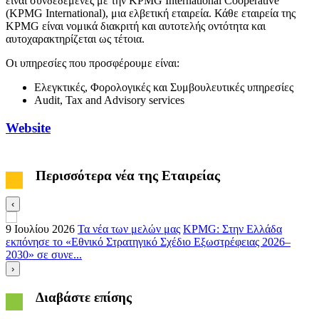
είναι συνδεδεμένες με την KPMG International Cooperative
(KPMG International), μια ελβετική εταιρεία. Κάθε εταιρεία της
KPMG είναι νομικά διακριτή και αυτοτελής οντότητα και
αυτοχαρακτηρίζεται ως τέτοια.
Οι υπηρεσίες που προσφέρουμε είναι:
Ελεγκτικές, Φορολογικές και Συμβουλευτικές υπηρεσίες
Audit, Tax and Advisory services
Website
Περισσότερα νέα της Εταιρείας
‹
9 Ιουλίου 2026
Τα νέα των μελών μας
KPMG: Στην Ελλάδα
3
εκπόνησε το «Εθνικό Στρατηγικό Σχέδιο Εξωστρέφειας 2026–
Ε
2030» σε συνε...
›
Διαβάστε επίσης