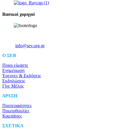
Βασικοί χορηγοί
Ξενοφώντος 5, 10557, Αθήνα
Τηλ: +30 211 5006 000
Email:
info@sev.org.gr
O ΣΕΒ
Ποιοι είμαστε
Ενημέρωση
Έρευνες & Εκδόσεις
Εκδηλώσεις
Γίνε Μέλος
ΔΡΑΣΗ
Προτεραιότητες
Πρωτοβουλίες
Καμπάνιες
ΣΧΕΤΙΚΑ