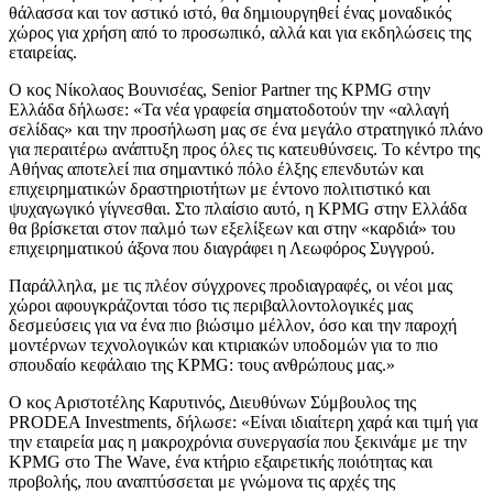
θάλασσα και τον αστικό ιστό, θα δημιουργηθεί ένας μοναδικός
χώρος για χρήση από το προσωπικό, αλλά και για εκδηλώσεις της
εταιρείας.
Ο κος Νίκολαος Βουνισέας, Senior Partner της KPMG στην
Ελλάδα δήλωσε: «Τα νέα γραφεία σηματοδοτούν την «αλλαγή
σελίδας» και την προσήλωση μας σε ένα μεγάλο στρατηγικό πλάνο
για περαιτέρω ανάπτυξη προς όλες τις κατευθύνσεις. Το κέντρο της
Αθήνας αποτελεί πια σημαντικό πόλο έλξης επενδυτών και
επιχειρηματικών δραστηριοτήτων με έντονο πολιτιστικό και
ψυχαγωγικό γίγνεσθαι. Στο πλαίσιο αυτό, η KPMG στην Ελλάδα
θα βρίσκεται στον παλμό των εξελίξεων και στην «καρδιά» του
επιχειρηματικού άξονα που διαγράφει η Λεωφόρος Συγγρού.
Παράλληλα, με τις πλέον σύγχρονες προδιαγραφές, οι νέοι μας
χώροι αφουγκράζονται τόσο τις περιβαλλοντολογικές μας
δεσμεύσεις για να ένα πιο βιώσιμο μέλλον, όσο και την παροχή
μοντέρνων τεχνολογικών και κτιριακών υποδομών για το πιο
σπουδαίο κεφάλαιο της KPMG: τους ανθρώπους μας.»
Ο κος Αριστοτέλης Καρυτινός, Διευθύνων Σύμβουλος της
PRODEA Investments, δήλωσε: «Είναι ιδιαίτερη χαρά και τιμή για
την εταιρεία μας η μακροχρόνια συνεργασία που ξεκινάμε με την
KPMG στο The Wave, ένα κτήριο εξαιρετικής ποιότητας και
προβολής, που αναπτύσσεται με γνώμονα τις αρχές της