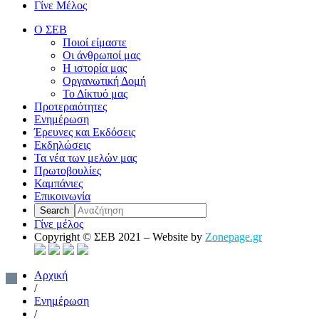
Γίνε Μέλος
Ο ΣΕΒ
Ποιοί είμαστε
Οι άνθρωποί μας
Η ιστορία μας
Οργανωτική Δομή
Το Δίκτυό μας
Προτεραιότητες
Ενημέρωση
Έρευνες και Εκδόσεις
Εκδηλώσεις
Τα νέα των μελών μας
Πρωτοβουλίες
Καμπάνιες
Επικοινωνία
Γίνε μέλος
Copyright © ΣΕΒ 2021 – Website by
Zonepage.gr
Αρχική
/
Ενημέρωση
/