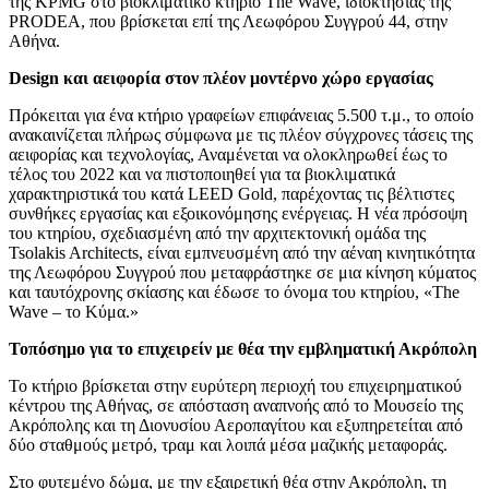
της KPMG στο βιοκλιματικό κτήριο The Wave, ιδιοκτησίας της
PRODEA, που βρίσκεται επί της Λεωφόρου Συγγρού 44, στην
Αθήνα.
Design
και αειφορία στον πλέον μοντέρνο χώρο εργασίας
Πρόκειται για ένα κτήριο γραφείων επιφάνειας 5.500 τ.μ., το οποίο
ανακαινίζεται πλήρως σύμφωνα με τις πλέον σύγχρονες τάσεις της
αειφορίας και τεχνολογίας, Αναμένεται να ολοκληρωθεί έως το
τέλος του 2022 και να πιστοποιηθεί για τα βιοκλιματικά
χαρακτηριστικά του κατά LEED Gold, παρέχοντας τις βέλτιστες
συνθήκες εργασίας και εξοικονόμησης ενέργειας. H νέα πρόσοψη
του κτηρίου, σχεδιασμένη από την αρχιτεκτονική ομάδα της
Tsolakis Architects, είναι εμπνευσμένη από την αέναη κινητικότητα
της Λεωφόρου Συγγρού που μεταφράστηκε σε μια κίνηση κύματος
και ταυτόχρονης σκίασης και έδωσε το όνομα του κτηρίου, «The
Wave – το Κύμα.»
Τοπόσημο για το επιχειρείν με θέα την εμβληματική Ακρόπολη
Το κτήριο βρίσκεται στην ευρύτερη περιοχή του επιχειρηματικού
κέντρου της Αθήνας, σε απόσταση αναπνοής από το Μουσείο της
Ακρόπολης και τη Διονυσίου Αεροπαγίτου και εξυπηρετείται από
δύο σταθμούς μετρό, τραμ και λοιπά μέσα μαζικής μεταφοράς.
Στο φυτεμένο δώμα, με την εξαιρετική θέα στην Ακρόπολη, τη