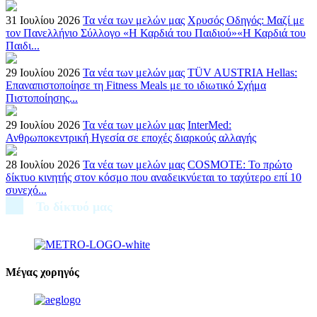
31 Ιουλίου 2026
Τα νέα των μελών μας
Χρυσός Οδηγός: Μαζί με
τον Πανελλήνιο Σύλλογο «Η Καρδιά του Παιδιού»«Η Καρδιά του
Παιδι...
29 Ιουλίου 2026
Τα νέα των μελών μας
TÜV AUSTRIA Hellas:
Επαναπιστοποίησε τη Fitness Meals με το ιδιωτικό Σχήμα
Πιστοποίησης...
29 Ιουλίου 2026
Τα νέα των μελών μας
InterMed:
Ανθρωποκεντρική Ηγεσία σε εποχές διαρκούς αλλαγής
28 Ιουλίου 2026
Τα νέα των μελών μας
COSMOTE: Το πρώτο
δίκτυο κινητής στον κόσμο που αναδεικνύεται το ταχύτερο επί 10
συνεχό...
Το δίκτυό μας
Μέγας χορηγός