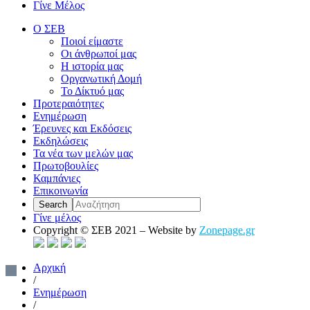
Γίνε Μέλος
Ο ΣΕΒ
Ποιοί είμαστε
Οι άνθρωποί μας
Η ιστορία μας
Οργανωτική Δομή
Το Δίκτυό μας
Προτεραιότητες
Ενημέρωση
Έρευνες και Εκδόσεις
Εκδηλώσεις
Τα νέα των μελών μας
Πρωτοβουλίες
Καμπάνιες
Επικοινωνία
Γίνε μέλος
Copyright © ΣΕΒ 2021 – Website by
Zonepage.gr
Αρχική
/
Ενημέρωση
/