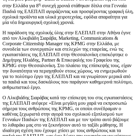
η
στην Ελλάδα για 8
συνεχή χρονιά στάθηκαν δίπλα στα Γενναία
Παιδιά της ΕΛΕΠΑΠ αγοράζοντας και προσφέροντας γραφική ύλη,
σχολικά προϊόντα και υλικά χειροτεχνίας, εφόδια απαραίτητα για
μία νέα δημιουργική σχολική χρονιά.
Η παράδοση της σχολικής ύλης στην ΕΛΕΠΑΠ στην Αθήνα έγινε
από τον Αλκιβιάδη Σιαράβα, Marketing, Communications &
Corporate Citizenship Manager της KPMG στην Ελλάδα, με
συνοδεία των συνεργατών και στελεχών της εταιρείας, ενώ τις
εγκαταστάσεις της ΕΛΕΠΑΠ στην Θεσσαλονίκη επισκέφτηκε ο
Δημήτρης Ηλιάδης, Partner & Επικεφαλής του Γραφείου της
KPMG στην Θεσσαλονίκη. Στο πλαίσιο της επίσκεψής τους, είχαν
την δυνατότητα να περιηγηθούν στους χώρους, να ενημερωθούν
για το πολύτιμο έργο της ΕΛΕΠΑΠ και να γνωρίσουν μερικά από
τα παιδιά και τους δασκάλους που παράγουν καθημερινά πολύτιμο,
ανθρωπιστικό έργο.
Ο Αλκιβιάδης Σιαράβας κατά την επίσκεψη του στις εγκαταστάσεις
της ΕΛΕΠΑΠ ανέφερε «Είναι μεγάλη μου χαρά να εκπροσωπώ
σήμερα τους ανθρώπους της KPMG, οι οποίοι συνέδραμαν ο
καθένας ξεχωριστά στην αγορά του σχολικού εξοπλισμού των
Γενναίων Παιδιών της ΕΛΕΠΑΠ και με τον τρόπο αυτό βάζουμε
το λιθαράκι μας στο να ξεκινήσουν αυτό το ταξίδι μάθησης. Η
ιδιαίτερη σχέση που έχουμε χτίσει με τους ανθρώπους και τα
παιδιά της ΕΛΕΠΑΠ, μας έχει δώσει την ευκαιρία να γνωρίσουμε