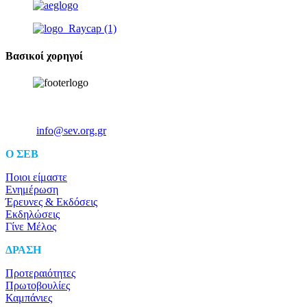
Βασικοί χορηγοί
Ξενοφώντος 5, 10557, Αθήνα
Τηλ: +30 211 5006 000
Email:
info@sev.org.gr
O ΣΕΒ
Ποιοι είμαστε
Ενημέρωση
Έρευνες & Εκδόσεις
Εκδηλώσεις
Γίνε Μέλος
ΔΡΑΣΗ
Προτεραιότητες
Πρωτοβουλίες
Καμπάνιες