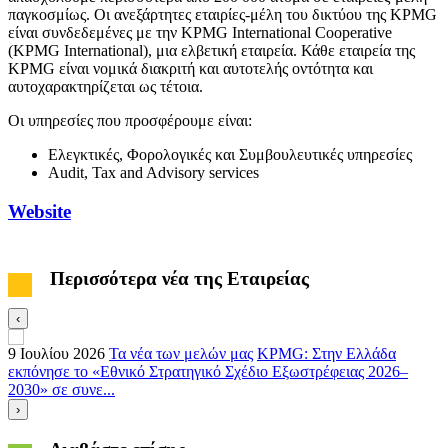
παγκοσμίως. Οι ανεξάρτητες εταιρίες-μέλη του δικτύου της KPMG
είναι συνδεδεμένες με την KPMG International Cooperative
(KPMG International), μια ελβετική εταιρεία. Κάθε εταιρεία της
KPMG είναι νομικά διακριτή και αυτοτελής οντότητα και
αυτοχαρακτηρίζεται ως τέτοια.
Οι υπηρεσίες που προσφέρουμε είναι:
Ελεγκτικές, Φορολογικές και Συμβουλευτικές υπηρεσίες
Audit, Tax and Advisory services
Website
Περισσότερα νέα της Εταιρείας
‹
9 Ιουλίου 2026
Τα νέα των μελών μας
KPMG: Στην Ελλάδα
3
εκπόνησε το «Εθνικό Στρατηγικό Σχέδιο Εξωστρέφειας 2026–
Ε
2030» σε συνε...
›