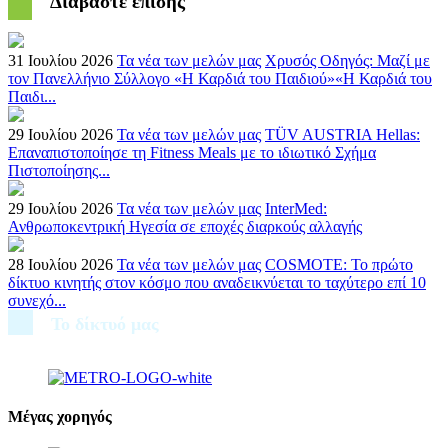
Διαβάστε επίσης
31 Ιουλίου 2026
Τα νέα των μελών μας
Χρυσός Οδηγός: Μαζί με
τον Πανελλήνιο Σύλλογο «Η Καρδιά του Παιδιού»«Η Καρδιά του
Παιδι...
29 Ιουλίου 2026
Τα νέα των μελών μας
TÜV AUSTRIA Hellas:
Επαναπιστοποίησε τη Fitness Meals με το ιδιωτικό Σχήμα
Πιστοποίησης...
29 Ιουλίου 2026
Τα νέα των μελών μας
InterMed:
Ανθρωποκεντρική Ηγεσία σε εποχές διαρκούς αλλαγής
28 Ιουλίου 2026
Τα νέα των μελών μας
COSMOTE: Το πρώτο
δίκτυο κινητής στον κόσμο που αναδεικνύεται το ταχύτερο επί 10
συνεχό...
Το δίκτυό μας
Μέγας χορηγός