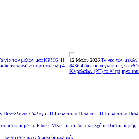
Τα νέα των μελών μας
KPMG: Η
12 Μαΐου 2026
Τα νέα των μελών
δα ανακοινώνει την ανάδειξη 4
$436,4 δισ. σε παγκόσμιες επενδύ
Κεφαλαίων (PE) το Α’ τρίμηνο του 
ν Πανελλήνιο Σύλλογο «Η Καρδιά του Παιδιού»«Η Καρδιά του Παιδι.
ιστοποίησε τη Fitness Meals με το ιδιωτικό Σχήμα Πιστοποίησης..
 Ηγεσία σε εποχές διαρκούς αλλαγής