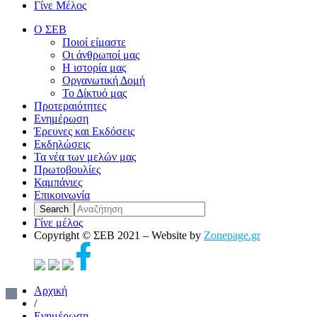
Γίνε Μέλος
Ο ΣΕΒ
Ποιοί είμαστε
Οι άνθρωποί μας
Η ιστορία μας
Οργανωτική Δομή
Το Δίκτυό μας
Προτεραιότητες
Ενημέρωση
Έρευνες και Εκδόσεις
Εκδηλώσεις
Τα νέα των μελών μας
Πρωτοβουλίες
Καμπάνιες
Επικοινωνία
Γίνε μέλος
Copyright © ΣΕΒ 2021 – Website by
Zonepage.gr
Αρχική
/
Ενημέρωση