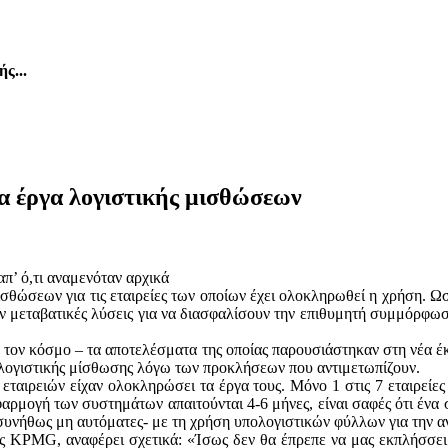
ς...
τα έργα λογιστικής μισθώσεων
π’ ό,τι αναμενόταν αρχικά
σθώσεων για τις εταιρείες των οποίων έχει ολοκληρωθεί η χρήση. Ω
υν μεταβατικές λύσεις για να διασφαλίσουν την επιθυμητή συμμόρφ
ον κόσμο – τα αποτελέσματα της οποίας παρουσιάστηκαν στη νέα έκ
α λογιστικής μίσθωσης λόγω των προκλήσεων που αντιμετωπίζουν.
ταιρειών είχαν ολοκληρώσει τα έργα τους. Μόνο 1 στις 7 εταιρείες 
εφαρμογή των συστημάτων απαιτούνται 4-6 μήνες, είναι σαφές ότι έν
-συνήθως μη αυτόματες- με τη χρήση υπολογιστικών φύλλων για την 
ης KPMG, αναφέρει σχετικά: «Ίσως δεν θα έπρεπε να μας εκπλήσσει 