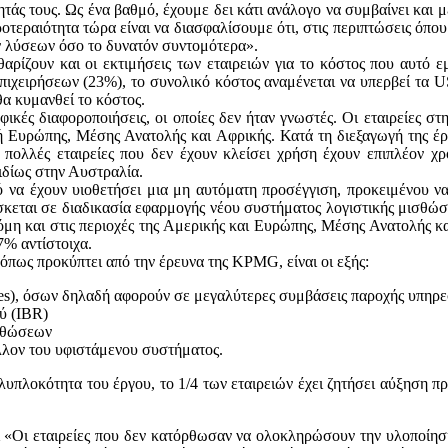
ητάς τους. Ως ένα βαθμό, έχουμε δει κάτι ανάλογο να συμβαίνει και
εραιότητα τώρα είναι να διασφαλίσουμε ότι, στις περιπτώσεις όπου χ
ών λύσεων όσο το δυνατόν συντομότερα».
θαρίζουν και οι εκτιμήσεις των εταιρειών για το κόστος που αυτό ε
πιχειρήσεων (23%), το συνολικό κόστος αναμένεται να υπερβεί τα US
θα κυμανθεί το κόστος.
κές διαφοροποιήσεις, οι οποίες δεν ήταν γνωστές. Οι εταιρείες στ
 Ευρώπης, Μέσης Ανατολής και Αφρικής. Κατά τη διεξαγωγή της έρευν
 πολλές εταιρείες που δεν έχουν κλείσει χρήση έχουν επιπλέον χ
 ιδίως στην Αυστραλία.
θανό να έχουν υιοθετήσει μια μη αυτόματη προσέγγιση, προκειμένο
σκεται σε διαδικασία εφαρμογής νέου συστήματος λογιστικής μισθώσε
η και στις περιοχές της Αμερικής και Ευρώπης, Μέσης Ανατολής και
% αντίστοιχα.
 όπως προκύπτει από την έρευνα της KPMG, είναι οι εξής:
s), όσων δηλαδή αφορούν σε μεγαλύτερες συμβάσεις παροχής υπηρε
ύ (IBR)
σθώσεων
λον του υφιστάμενου συστήματος.
πολυπλοκότητα του έργου, το 1/4 των εταιρειών έχει ζητήσει αύξηση
«Οι εταιρείες που δεν κατόρθωσαν να ολοκληρώσουν την υλοποίηση