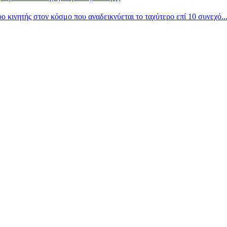
ινητής στον κόσμο που αναδεικνύεται το ταχύτερο επί 10 συνεχό..