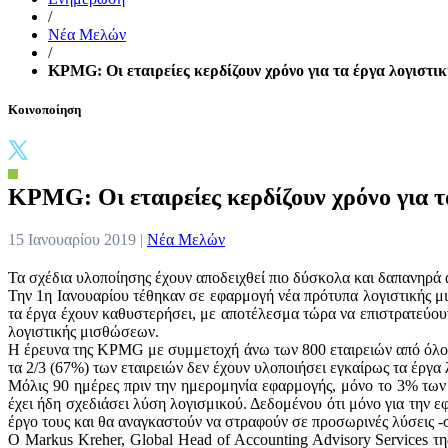
/
Νέα Μελών
/
KPMG: Οι εταιρείες κερδίζουν χρόνο για τα έργα λογιστική
Κοινοποίηση
KPMG: Οι εταιρείες κερδίζουν χρόνο για 
15 Ιανουαρίου 2019 |
Νέα Μελών
Τα σχέδια υλοποίησης έχουν αποδειχθεί πιο δύσκολα και δαπανηρά α
Την 1η Ιανουαρίου τέθηκαν σε εφαρμογή νέα πρότυπα λογιστικής μι
τα έργα έχουν καθυστερήσει, με αποτέλεσμα τώρα να επιστρατεύο
λογιστικής μισθώσεων.
Η έρευνα της KPMG με συμμετοχή άνω των 800 εταιρειών από όλο τ
τα 2/3 (67%) των εταιρειών δεν έχουν υλοποιήσει εγκαίρως τα έργ
Μόλις 90 ημέρες πριν την ημερομηνία εφαρμογής, μόνο το 3% των ε
έχει ήδη σχεδιάσει λύση λογισμικού. Δεδομένου ότι μόνο για την 
έργο τους και θα αναγκαστούν να στραφούν σε προσωρινές λύσεις 
Ο Markus Kreher, Global Head of Accounting Advisory Services τ