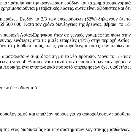
 με τα πρότυπα για την αναγνώριση εσόδων και τα χρηματοοικονομικά
ρησιμοποιούνται μεταβατικές λύσεις, αυτές είναι αξιόπιστες και ότι
μπεριέχει. Σχεδόν τα 2/3 των επιχειρήσεων (62%) δηλώνουν ότι το
$ 500 000. Κατά τον χρόνο διενέργειας της έρευνας, βέβαια, το 1/5
ην περιοχή Ασίας-Ειρηνικού ήταν σε γενικές γραμμές πιο πίσω στην
ας, λιγότερες από τις μισές εταιρείες (47%) στην περιοχή Ασίας-
ρόνο στη διάθεσή τους, όπως για παράδειγμα αυτές των οποίων το
υ να διασφαλίσουν συμμόρφωση με το νέο πρότυπο. Μόνο το 1/5 των
ων, έναντι 42% που είναι το αντίστοιχο ποσοστό των επιχειρήσεων
 Αφρικής, ένα εντυπωσιακό ποσοστό επιχειρήσεων έχει υιοθετήσει
σιών ή εφοδιασμού
 προϋπολογισμού και επιπλέον πόρους για να απασχολήσουν πρόσθετο
 της νέας διαδικασίας και των συστημάτων λογιστικής μισθώσεων,