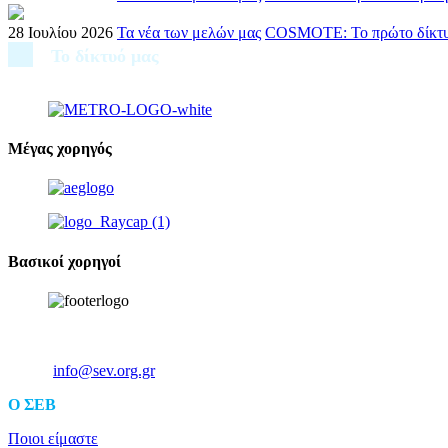
28 Ιουλίου 2026
Τα νέα των μελών μας
COSMOTE: Το πρώτο δίκτυο κ
Το δίκτυό μας
Μέγας χορηγός
Βασικοί χορηγοί
Ξενοφώντος 5, 10557, Αθήνα
Τηλ: +30 211 5006 000
Email:
info@sev.org.gr
O ΣΕΒ
Ποιοι είμαστε