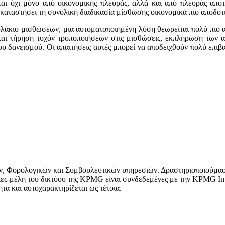
ι όχι μόνο από οικονομικής πλευράς, αλλά και από πλευράς αποτε
α καταστήσει τη συνολική διαδικασία μίσθωσης οικονομικά πιο αποδ
φυλάκιο μισθώσεων, μια αυτοματοποιημένη λύση θεωρείται πολύ πιο α
 και τήρηση τυχόν τροποποιήσεων στις μισθώσεις, εκπλήρωση των α
υ δανεισμού. Οι απαιτήσεις αυτές μπορεί να αποδειχθούν πολύ επιβ
ν, Φορολογικών και Συμβουλευτικών υπηρεσιών. Δραστηριοποιούμαστ
ίες-μέλη του δικτύου της KPMG είναι συνδεδεμένες με την KPMG Inter
τα και αυτοχαρακτηρίζεται ως τέτοια.