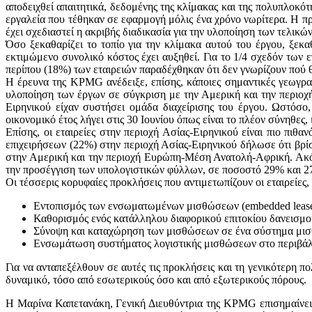
αποδειχθεί απαιτητικά, δεδομένης της κλίμακας και της πολυπλοκότ
εργαλεία που τέθηκαν σε εφαρμογή μόλις ένα χρόνο νωρίτερα. Η προτ
έχει σχεδιαστεί η ακριβής διαδικασία για την υλοποίηση των τελικ
Όσο ξεκαθαρίζει το τοπίο για την κλίμακα αυτού του έργου, ξεκα
εκτιμώμενο συνολικό κόστος έχει αυξηθεί. Για το 1/4 σχεδόν των ε
περίπου (18%) των εταιρειών παραδέχθηκαν ότι δεν γνωρίζουν πού 
Η έρευνα της KPMG ανέδειξε, επίσης, κάποιες σημαντικές γεωγραφι
υλοποίηση των έργων σε σύγκριση με την Αμερική και την περιοχή
Ειρηνικού είχαν συστήσει ομάδα διαχείρισης του έργου. Ωστόσο,
οικονομικό έτος λήγει στις 30 Ιουνίου όπως είναι το πλέον σύνηθες,
Επίσης, οι εταιρείες στην περιοχή Ασίας-Ειρηνικού είναι πιο πι
επιχειρήσεων (22%) στην περιοχή Ασίας-Ειρηνικού δήλωσε ότι βρί
στην Αμερική και την περιοχή Ευρώπη-Μέση Ανατολή-Αφρική. Ακόμ
την προσέγγιση των υπολογιστικών φύλλων, σε ποσοστό 29% και 27
Οι τέσσερις κορυφαίες προκλήσεις που αντιμετωπίζουν οι εταιρείες,
Εντοπισμός των ενσωματωμένων μισθώσεων (embedded lease
Καθορισμός ενός κατάλληλου διαφορικού επιτοκίου δανεισμο
Σύνοψη και καταχώρηση των μισθώσεων σε ένα σύστημα μι
Ενσωμάτωση συστήματος λογιστικής μισθώσεων στο περιβάλ
Για να ανταπεξέλθουν σε αυτές τις προκλήσεις και τη γενικότερη 
δυναμικό, τόσο από εσωτερικούς όσο και από εξωτερικούς πόρους.
Η Μαρίνα Καπετανάκη, Γενική Διευθύντρια της KPMG επισημαίνει 