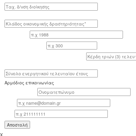
Tαχ. δ/νση διοίκησης
Κλάδος οικονομικής δραστηριότητας*
Έτος ίδρυσης
Αριθμός εργαζομένων
Κέρδη τριών (3) τελευταίων ετών (προ φόρων)
Σύνολο ενεργητικού τελευταίου έτους
Αρμόδιος επικοινωνίας
Oνοματεπώνυμο*
Email
Τηλ
X