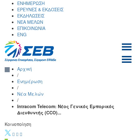
Skip
ΕΝΗΜΕΡΩΣΗ
to
ΕΡΕΥΝΕΣ & ΕΚΔΟΣΕΙΣ
content
ΕΚΔΗΛΩΣΕΙΣ
ΝΕΑ ΜΕΛΩΝ
ΕΠΙΚΟΙΝΩΝΙΑ
ENG
ΣΕΒ σύνδεσμος
SEV
Αρχική
επιχειρήσεων και
/
βιομηχανιών
Ενημέρωση
/
Νέα Μελών
/
Intracom Telecom: Νέος Γενικός Εμπορικός
Διευθυντής (CCO)...
Κοινοποίηση