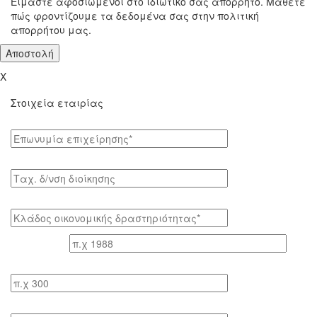
Είμαστε αφοσιωμένοι στο ιδιωτικό σας απόρρητο. Μάθετε
πώς φροντίζουμε τα δεδομένα σας στην πολιτική
απορρήτου μας.
X
Στοιχεία εταιρίας
Επωνυμία επιχείρησης*
Tαχ. δ/νση διοίκησης
Κλάδος οικονομικής δραστηριότητας*
Έτος ίδρυσης
Αριθμός εργαζομένων
Κύκλος εργασιών τελευταίου έτους