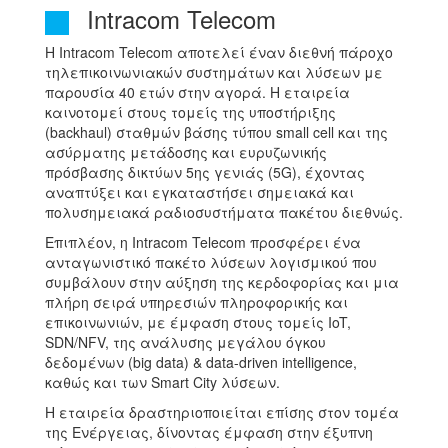
Intracom Telecom
H Intracom Telecom αποτελεί έναν διεθνή πάροχο
τηλεπικοινωνιακών συστημάτων και λύσεων με
παρουσία 40 ετών στην αγορά. Η εταιρεία
καινοτομεί στους τομείς της υποστήριξης
(backhaul) σταθμών βάσης τύπου small cell και της
ασύρματης μετάδοσης και ευρυζωνικής
πρόσβασης δικτύων 5ης γενιάς (5G), έχοντας
αναπτύξει και εγκαταστήσει σημειακά και
πολυσημειακά ραδιοσυστήματα πακέτου διεθνώς.
Επιπλέον, η Intracom Telecom προσφέρει ένα
ανταγωνιστικό πακέτο λύσεων λογισμικού που
συμβάλουν στην αύξηση της κερδοφορίας και μια
πλήρη σειρά υπηρεσιών πληροφορικής και
επικοινωνιών, με έμφαση στους τομείς IoT,
SDN/NFV, της ανάλυσης μεγάλου όγκου
δεδομένων (big data) & data-driven intelligence,
καθώς και των Smart City λύσεων.
Η εταιρεία δραστηριοποιείται επίσης στον τομέα
της Ενέργειας, δίνοντας έμφαση στην έξυπνη