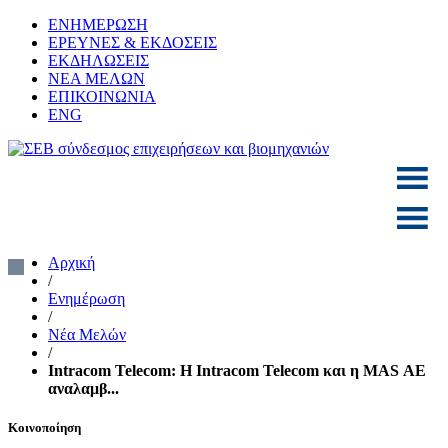
Skip
ΕΝΗΜΕΡΩΣΗ
to
ΕΡΕΥΝΕΣ & ΕΚΔΟΣΕΙΣ
content
ΕΚΔΗΛΩΣΕΙΣ
ΝΕΑ ΜΕΛΩΝ
ΕΠΙΚΟΙΝΩΝΙΑ
ENG
ΣΕΒ σύνδεσμος επιχειρήσεων και βιομηχανιών
SEV
Αρχική
/
Ενημέρωση
/
Νέα Μελών
/
Intracom Telecom: Η Intracom Telecom και η MAS ΑΕ
αναλαμβ...
Κοινοποίηση