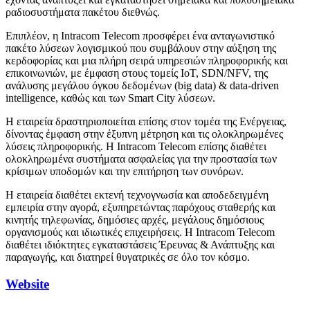
ραδιοσυστήματα πακέτου διεθνώς.
Επιπλέον, η Intracom Telecom προσφέρει ένα ανταγωνιστικό
πακέτο λύσεων λογισμικού που συμβάλουν στην αύξηση της
κερδοφορίας και μια πλήρη σειρά υπηρεσιών πληροφορικής και
επικοινωνιών, με έμφαση στους τομείς IoT, SDN/NFV, της
ανάλυσης μεγάλου όγκου δεδομένων (big data) & data-driven
intelligence, καθώς και των Smart City λύσεων.
Η εταιρεία δραστηριοποιείται επίσης στον τομέα της Ενέργειας,
δίνοντας έμφαση στην έξυπνη μέτρηση και τις ολοκληρωμένες
λύσεις πληροφορικής. Η Intracom Telecom επίσης διαθέτει
ολοκληρωμένα συστήματα ασφαλείας για την προστασία των
κρίσιμων υποδομών και την επιτήρηση των συνόρων.
Η εταιρεία διαθέτει εκτενή τεχνογνωσία και αποδεδειγμένη
εμπειρία στην αγορά, εξυπηρετώντας παρόχους σταθερής και
κινητής τηλεφωνίας, δημόσιες αρχές, μεγάλους δημόσιους
οργανισμούς και ιδιωτικές επιχειρήσεις. Η Intracom Telecom
διαθέτει ιδιόκτητες εγκαταστάσεις Έρευνας & Ανάπτυξης και
παραγωγής, και διατηρεί θυγατρικές σε όλο τον κόσμο.
Website