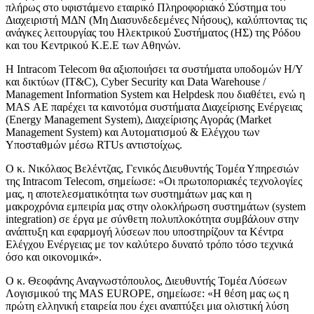
πλήρως στο υφιστάμενο εταιρικό Πληροφοριακό Σύστημα του
Διαχειριστή ΜΔΝ (Μη Διασυνδεδεμένες Νήσους), καλύπτοντας τις
ανάγκες λειτουργίας του Ηλεκτρικού Συστήματος (ΗΣ) της Ρόδου
και του Κεντρικού Κ.Ε.Ε των Αθηνών.
Η Intracom Telecom θα αξιοποιήσει τα συστήματα υποδομών Η/Υ
και δικτύων (IT&C), Cyber Security και Data Warehouse /
Management Information System και Helpdesk που διαθέτει, ενώ η
MAS ΑΕ παρέχει τα καινοτόμα συστήματα Διαχείρισης Ενέργειας
(Energy Management System), Διαχείρισης Αγοράς (Market
Management System) και Αυτοματισμού & Ελέγχου των
Υποσταθμών μέσω RTUs αντιστοίχως.
Ο κ. Νικόλαος Βελέντζας, Γενικός Διευθυντής Τομέα Υπηρεσιών
της Intracom Telecom, σημείωσε: «Οι πρωτοποριακές τεχνολογίες
μας, η αποτελεσματικότητα των συστημάτων μας και η
μακροχρόνια εμπειρία μας στην ολοκλήρωση συστημάτων (system
integration) σε έργα με σύνθετη πολυπλοκότητα συμβάλουν στην
ανάπτυξη και εφαρμογή λύσεων που υποστηρίζουν τα Κέντρα
Ελέγχου Ενέργειας με τον καλύτερο δυνατό τρόπο τόσο τεχνικά
όσο και οικονομικά».
Ο κ. Θεοφάνης Αναγνωστόπουλος, Διευθυντής Τομέα Λύσεων
Λογισμικού της MAS EUROPE, σημείωσε: «H θέση μας ως η
πρώτη ελληνική εταιρεία που έχει αναπτύξει μια ολιστική λύση