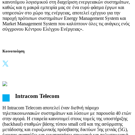
καινοτόμου λογισμικού στη διαχείριση ενεργειακών συστημάτων,
καθώς και η μακρά εμπειρία μας σε ένα ευρύ φάσμα έργων και
υπηρεσιών στο χώρο της ενέργειας, αποτελεί εχέγγυο για την
παροχή πρότυπων συστημάτων Energy Management System και
Market Management System που καλύπτουν όλες τις ανάγκες ενός
σύγχρονου Κέντρου Ελέγχου Ενέργειας».
Κοινοποίηση
Intracom Telecom
H Intracom Telecom αποτελεί έναν διεθνή πάροχο
τηλεπικοινωνιακών συστημάτων και λύσεων με παρουσία 40 ετών
στην αγορά. Η εταιρεία καινοτομεί στους τομείς της υποστήριξης
(backhaul) σταθμών βάσης τύπου small cell και της ασύρματης
μετάδοσης και ευρυζωνικής πρόσβασης δικτύων 5ης γενιάς (5G),
έχοντας αναπτύξει και εγκαταστήσει σημειακά και πολυσημειακά