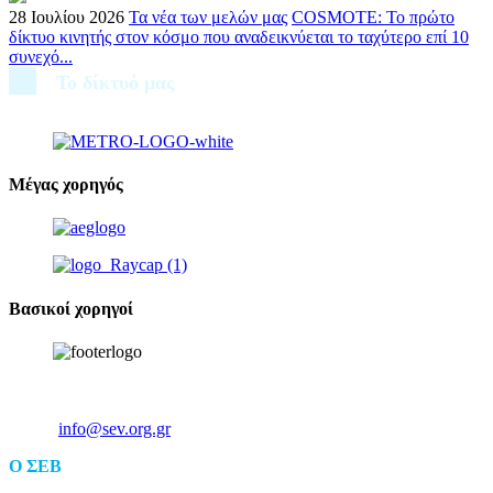
28 Ιουλίου 2026
Τα νέα των μελών μας
COSMOTE: Το πρώτο
δίκτυο κινητής στον κόσμο που αναδεικνύεται το ταχύτερο επί 10
συνεχό...
Το δίκτυό μας
Μέγας χορηγός
Βασικοί χορηγοί
Ξενοφώντος 5, 10557, Αθήνα
Τηλ: +30 211 5006 000
Email:
info@sev.org.gr
O ΣΕΒ