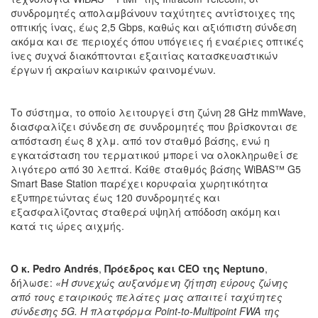
συνδρομητές απολαμβάνουν ταχύτητες αντίστοιχες της
οπτικής ίνας, έως 2,5 Gbps, καθώς και αξιόπιστη σύνδεση
ακόμα και σε περιοχές όπου υπόγειες ή εναέριες οπτικές
ίνες συχνά διακόπτονται εξαιτίας κατασκευαστικών
έργων ή ακραίων καιρικών φαινομένων.
Το σύστημα, το οποίο λειτουργεί στη ζώνη 28 GHz mmWave,
διασφαλίζει σύνδεση σε συνδρομητές που βρίσκονται σε
απόσταση έως 8 χλμ. από τον σταθμό βάσης, ενώ η
εγκατάσταση του τερματικού μπορεί να ολοκληρωθεί σε
λιγότερο από 30 λεπτά. Κάθε σταθμός βάσης WiBAS™ G5
Smart Base Station παρέχει κορυφαία χωρητικότητα
εξυπηρετώντας έως 120 συνδρομητές και
εξασφαλίζοντας σταθερά υψηλή απόδοση ακόμη και
κατά τις ώρες αιχμής.
Ο κ.
Pedro Andrés
,
Πρόεδρος και CEO της
Neptuno
,
δήλωσε:
«Η συνεχώς αυξανόμενη ζήτηση εύρους ζώνης
από τους εταιρικούς πελάτες μας απαιτεί ταχύτητες
σύνδεσης 5G. Η πλατφόρμα Point-to-Multipoint FWA της