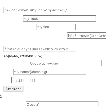
Κλάδος οικονομικής δραστηριότητας*
Έτος ίδρυσης
Αριθμός εργαζομένων
Κέρδη τριών (3) τελευταίων ετών (προ φόρων)
Σύνολο ενεργητικού τελευταίου έτους
Αρμόδιος επικοινωνίας
Oνοματεπώνυμο*
Email
Τηλ
X
Το όνομά σας *