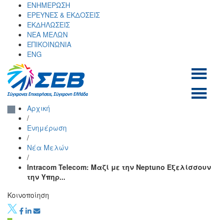
Skip
ΕΝΗΜΕΡΩΣΗ
to
ΕΡΕΥΝΕΣ & ΕΚΔΟΣΕΙΣ
content
ΕΚΔΗΛΩΣΕΙΣ
ΝΕΑ ΜΕΛΩΝ
ΕΠΙΚΟΙΝΩΝΙΑ
ENG
ΣΕΒ σύνδεσμος
SEV
Αρχική
επιχειρήσεων και
/
βιομηχανιών
Ενημέρωση
/
Νέα Μελών
/
Intracom Telecom: Μαζί με την Neptuno Εξελίσσουν
την Υπηρ...
Κοινοποίηση