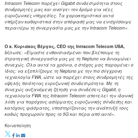
Intracom Telecom παρέχει Gigabit συνδεσιμότητα στους
συνδρομητές μας και ανοίγει τον δρόμο για νέες
ευρυζωνικές υπηρεσίες. Τα χαρακτηριστικά αυτά
υπήρξαν καθοριστικά στην απόφασή μας να ενισχύσουμε
περαιτέρω τη συνεργασία μας με την Intracom Telecom».
Ο κ. Κυριάκος Βέργος, CEO της Intracom Telecom USA,
δήλωσε:
«Είμαστε ενθουσιασμένοι που βλέπουμε τη
στρατηγική συνεργασία μας με τη Neptuno να δυναμώνει
συνεχώς. Όλα αυτά τα χρόνια, ο στόχος μας παραμένει ο
ίδιος: να εξοπλίζουμε τη Neptuno με την πιο σύγχρονη
τεχνολογία FWA, ώστε να παρέχει στους συνδρομητές της
υψηλής ποιότητας ευρυζωνική συνδεσιμότητα. Με τη
συνεχώς αυξανόμενη ζήτηση για συνδέσεις Gigabit, η
τεχνολογία FWA της Intracom Telecom αποτελεί την ιδανική
λύση για παρόχους ασύρματης ευρυζωνικής σύνδεσης και
κατόχους φάσματος, υποστηρίζοντας την ανάπτυξή τους
καθώς προχωρούν προς το 5G και πέρα από αυτό».
Κοινοποίηση