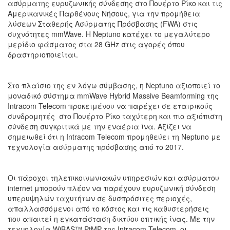
ασύρματης ευρυζωνικής σύνδεσης στο Πουέρτο Ρίκο και τις
Αμερικανικές Παρθένους Νήσους, για την προμήθεια
λύσεων Σταθερής Ασύρματης Πρόσβασης (FWA) στις
συχνότητες mmWave. Η Neptuno κατέχει το μεγαλύτερο
μερίδιο φάσματος στα 28 GHz στις αγορές όπου
δραστηριοποιείται.
Στο πλαίσιο της εν λόγω σύμβασης, η Neptuno αξιοποιεί το
μοναδικό σύστημα mmWave Hybrid Massive Beamforming της
Intracom Telecom προκειμένου να παρέχει σε εταιρικούς
συνδρομητές στο Πουέρτο Ρίκο ταχύτερη και πιο αξιόπιστη
σύνδεση συγκριτικά με την εναέρια ίνα. Αξίζει να
σημειωθεί ότι η Intracom Telecom προμηθεύει τη Neptuno με
τεχνολογία ασύρματης πρόσβασης από το 2017.
Οι πάροχοι τηλεπικοινωνιακών υπηρεσιών και ασύρματου
internet μπορούν πλέον να παρέχουν ευρυζωνική σύνδεση
υπερυψηλών ταχυτήτων σε δυσπρόσιτες περιοχές,
απαλλασσόμενοι από το κόστος και τις καθυστερήσεις
που απαιτεί η εγκατάσταση δικτύου οπτικής ίνας. Με την
τεχνολογία WiBAS™ PtMP της Intracom Telecom, οι