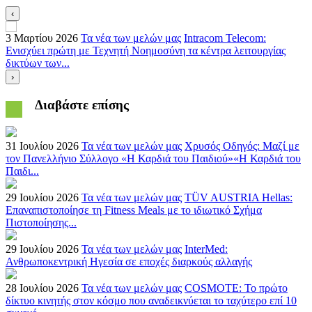
‹
3 Μαρτίου 2026
Τα νέα των μελών μας
Intracom Telecom:
2
Ενισχύει πρώτη με Τεχνητή Νοημοσύνη τα κέντρα λειτουργίας
Ε
δικτύων των...
Α
›
Διαβάστε επίσης
31 Ιουλίου 2026
Τα νέα των μελών μας
Χρυσός Οδηγός: Μαζί με
τον Πανελλήνιο Σύλλογο «Η Καρδιά του Παιδιού»«Η Καρδιά του
Παιδι...
29 Ιουλίου 2026
Τα νέα των μελών μας
TÜV AUSTRIA Hellas:
Επαναπιστοποίησε τη Fitness Meals με το ιδιωτικό Σχήμα
Πιστοποίησης...
29 Ιουλίου 2026
Τα νέα των μελών μας
InterMed:
Ανθρωποκεντρική Ηγεσία σε εποχές διαρκούς αλλαγής
28 Ιουλίου 2026
Τα νέα των μελών μας
COSMOTE: Το πρώτο
δίκτυο κινητής στον κόσμο που αναδεικνύεται το ταχύτερο επί 10