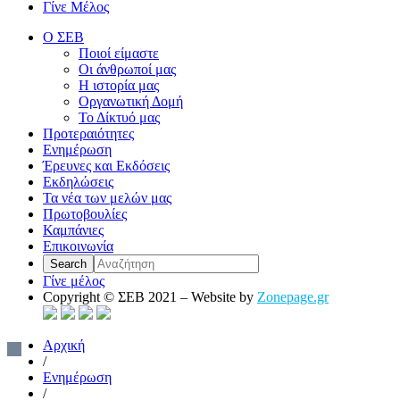
Γίνε Μέλος
Ο ΣΕΒ
Ποιοί είμαστε
Οι άνθρωποί μας
Η ιστορία μας
Οργανωτική Δομή
Το Δίκτυό μας
Προτεραιότητες
Ενημέρωση
Έρευνες και Εκδόσεις
Εκδηλώσεις
Τα νέα των μελών μας
Πρωτοβουλίες
Καμπάνιες
Επικοινωνία
Γίνε μέλος
Copyright © ΣΕΒ 2021 – Website by
Zonepage.gr
Αρχική
/
Ενημέρωση
/