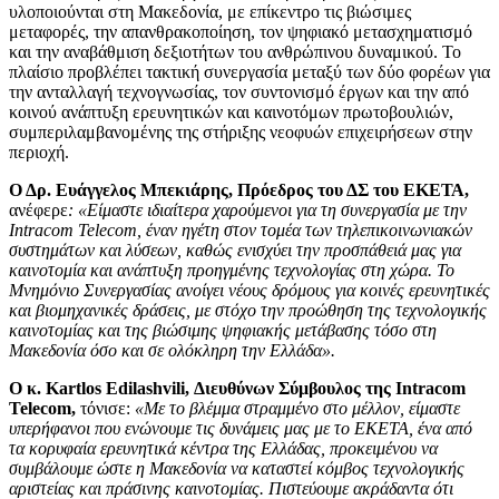
υλοποιούνται στη Μακεδονία, με επίκεντρο τις βιώσιμες
μεταφορές, την απανθρακοποίηση, τον ψηφιακό μετασχηματισμό
και την αναβάθμιση δεξιοτήτων του ανθρώπινου δυναμικού. Το
πλαίσιο προβλέπει τακτική συνεργασία μεταξύ των δύο φορέων για
την ανταλλαγή τεχνογνωσίας, τον συντονισμό έργων και την από
κοινού ανάπτυξη ερευνητικών και καινοτόμων πρωτοβουλιών,
συμπεριλαμβανομένης της στήριξης νεοφυών επιχειρήσεων στην
περιοχή.
Ο Δρ. Ευάγγελος Μπεκιάρης,
Πρόεδρος του ΔΣ του ΕΚΕΤΑ,
ανέφερε
: «Είμαστε ιδιαίτερα χαρούμενοι για τη συνεργασία με την
Intracom
Telecom
, έναν ηγέτη στον τομέα των τηλεπικοινωνιακών
συστημάτων και λύσεων, καθώς ενισχύει την προσπάθειά μας για
καινοτομία και ανάπτυξη προηγμένης τεχνολογίας στη χώρα. Το
Μνημόνιο Συνεργασίας ανοίγει νέους δρόμους για κοινές ερευνητικές
και βιομηχανικές δράσεις, με στόχο την προώθηση της τεχνολογικής
καινοτομίας και της βιώσιμης ψηφιακής μετάβασης τόσο στη
Μακεδονία όσο και σε ολόκληρη την Ελλάδα».
Ο κ.
Kartlos
Edilashvili
, Διευθύνων Σύμβουλος της
Intracom
Telecom
,
τόνισε:
«Με το βλέμμα στραμμένο στο μέλλον, είμαστε
υπερήφανοι που ενώνουμε τις δυνάμεις μας με το ΕΚΕΤΑ,
ένα από
τα κορυφαία ερευνητικά κέντρα της Ελλάδας, προκειμένου να
συμβάλουμε ώστε η Μακεδονία να καταστεί κόμβος τεχνολογικής
αριστείας και πράσινης καινοτομίας. Πιστεύουμε ακράδαντα ότι