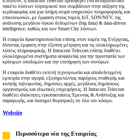
Επιπλέον, η Intracom Telecom προσφέρει ένα ανταγωνιστικό
πακέτο λύσεων λογισμικού που συμβάλουν στην αύξηση της
κερδοφορίας και μια πλήρη σειρά υπηρεσιών πληροφορικής και
επικοινωνιών, με έμφαση στους τομείς IoT, SDN/NFV, της
ανάλυσης μεγάλου όγκου δεδομένων (big data) & data-driven
intelligence, καθώς και των Smart City λύσεων.
Η εταιρεία δραστηριοποιείται επίσης στον τομέα της Ενέργειας,
δίνοντας έμφαση στην έξυπνη μέτρηση και τις ολοκληρωμένες
λύσεις πληροφορικής. Η Intracom Telecom επίσης διαθέτει
ολοκληρωμένα συστήματα ασφαλείας για την προστασία των
κρίσιμων υποδομών και την επιτήρηση των συνόρων.
Η εταιρεία διαθέτει εκτενή τεχνογνωσία και αποδεδειγμένη
εμπειρία στην αγορά, εξυπηρετώντας παρόχους σταθερής και
κινητής τηλεφωνίας, δημόσιες αρχές, μεγάλους δημόσιους
οργανισμούς και ιδιωτικές επιχειρήσεις. Η Intracom Telecom
διαθέτει ιδιόκτητες εγκαταστάσεις Έρευνας & Ανάπτυξης και
παραγωγής, και διατηρεί θυγατρικές σε όλο τον κόσμο.
Website
Περισσότερα νέα της Εταιρείας