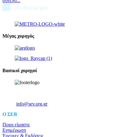
συνεχό...
Το δίκτυό μας
Μέγας χορηγός
Βασικοί χορηγοί
Ξενοφώντος 5, 10557, Αθήνα
Τηλ: +30 211 5006 000
Email:
info@sev.org.gr
O ΣΕΒ
Ποιοι είμαστε
Ενημέρωση
Έρευνες & Εκδόσεις