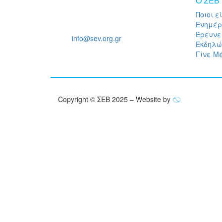
O ΣΕΒ
Ποιοι ε
Ξενοφώντος 5, 10557, Αθήνα
Ενημέ
Τηλ: +30 211 5006 000
Έρευνε
Email:
info@sev.org.gr
Εκδηλώ
Γίνε Μ
Copyright © ΣΕΒ 2025 – Website by