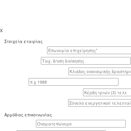
X
Στοιχεία εταιρίας
Επωνυμία επιχείρησης*
Tαχ. δ/νση διοίκησης
Κλάδος οικονομικής δραστηριότητας*
Έτος ίδρυσης
Κέρδη τριών (3) τελευταίων ετών (προ φόρων)
Σύνολο ενεργητικού τελευταίου έτους
Αρμόδιος επικοινωνίας
Oνοματεπώνυμο*