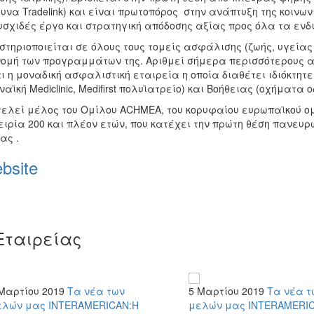
υνα Tradelink) και είναι πρωτοπόρος στην ανάπτυξη της κοινω
υσχιδές έργο και στρατηγική απόδοσης αξίας προς όλα τα εν
στηριοποιείται σε όλους τους τομείς ασφάλισης (ζωής, υγεία
ομή των προγραμμάτων της. Αριθμεί σήμερα περισσότερους από
ι η μοναδική ασφαλιστική εταιρεία η οποία διαθέτει ιδιόκτητ
ναϊκή Mediclinic, Medifirst πολυϊατρείο) και Βοήθειας (οχήματα
τελεί μέλος του Ομίλου ACHMEA, του κορυφαίου ευρωπαϊκού ομ
ειρία 200 και πλέον ετών, που κατέχει την πρώτη θέση πανε
ας .
bsite
Εταιρείας
Μαρτίου 2019
Τα νέα των
5 Μαρτίου 2019
Τα νέα τ
ελών μας
INTERAMERICAN:Η
μελών μας
INTERAMERI