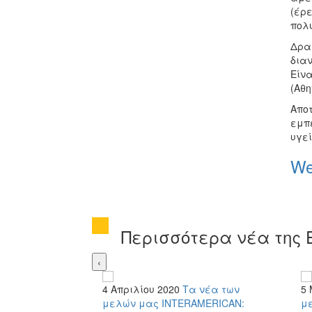
(έρε
πολ
Δρα
διαν
Είνα
(Aθη
Απο
εμπ
υγεί
We
Περισσότερα νέα της 
‹
4 Απριλίου 2020
Τα νέα των
5 
μελών μας
INTERAMERICAN:
μ