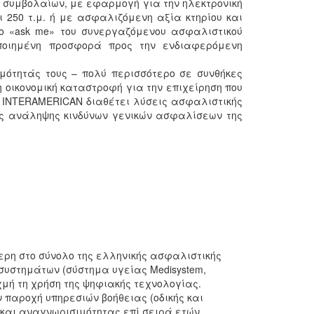
 συμβολαίων, με εφαρμογή για την ηλεκτρονική
ι 250 τ.μ. ή με ασφαλιζόμενη αξία κτηρίου και
ίο «ask me» του συνεργαζόμενου ασφαλιστικού
οποιημένη προσφορά προς την ενδιαφερόμενη
μότητάς τους – πολύ περισσότερο σε συνθήκες
 οικονομική καταστροφή για την επιχείρηση που
 Η INTERAMERICAN διαθέτει λύσεις ασφαλιστικής
τής ανάληψης κινδύνων γενικών ασφαλίσεων της
τερη στο σύνολο της ελληνικής ασφαλιστικής
 συστημάτων (σύστημα υγείας Medisystem,
χμή τη χρήση της ψηφιακής τεχνολογίας.
 παροχή υπηρεσιών βοήθειας (οδικής και
 και αναγνωρισιμότητας επί σειρά ετών