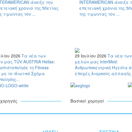
NTERAMERICAN άνοιξε την
INTERAMERICAN άνοιξε τ
ετειακή χρονιά της 50ετίας
επετειακή χρονιά της 50
ς τιμώντας τον ...
της τιμώντας τον ...
υλίου 2026
Τα νέα των
29 Ιουλίου 2026
Τα νέα των
ν μας
TÜV AUSTRIA Hellas:
μελών μας
InterMed:
πιστοποίησε τη Fitness
Ανθρωποκεντρική Ηγεσία σ
 με το ιδιωτικό Σχήμα
εποχές διαρκούς αλλαγής
ποίησης...
χορηγός
Βασικοί χορηγοί