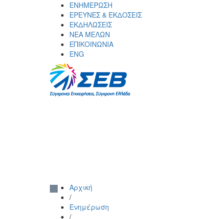
Skip
ΕΝΗΜΕΡΩΣΗ
to
ΕΡΕΥΝΕΣ & ΕΚΔΟΣΕΙΣ
content
ΕΚΔΗΛΩΣΕΙΣ
ΝΕΑ ΜΕΛΩΝ
ΕΠΙΚΟΙΝΩΝΙΑ
ENG
ΣΕΒ σύνδεσμος επιχειρήσεων και
SEV
βιομηχανιών
Αρχική
/
Ενημέρωση
/