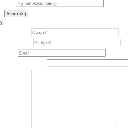
Email
X
Το όνομά σας *
Το επίθετό σας *
Email *
Τηλέφωνο επικοινωνίας
To μήνυμά σας