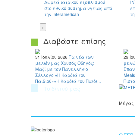
Δωρεά ιατρικού εξοπλισμού
I
στο εθνικό σύστημα υγείας από
επ
την Interamerican
τη
›
Διαβάστε επίσης
31 Ιουλίου 2026
Τα νέα των
29 Ιο
μελών μας
Χρυσός Οδηγός:
μελώ
Μαζί με τον Πανελλήνιο
Επανα
Σύλλογο «Η Καρδιά του
Meals
Παιδιού»«Η Καρδιά του Παιδι...
Πιστο
Το δίκτυό μας
Μέγας 