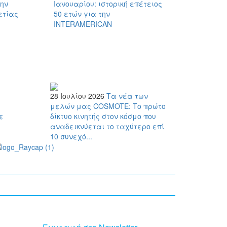
ην
Ιανουαρίου: ιστορική επέτειος
Στα 237
ετίας
50 ετών για την
πληρωμ
INTERAMERICAN
σε πελά
28 Ιουλίου 2026
Τα νέα των
μελών μας
COSMOTE: Το πρώτο
ε
δίκτυο κινητής στον κόσμο που
αναδεικνύεται το ταχύτερο επί
10 συνεχό...