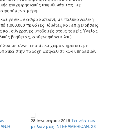
νικής επιχειρησιακής υπευθυνότητας, με
διαφερόμενα μέρη.
ς και γενικών ασφαλίσεων), με πολυκαναλική
 1.000.000 πελάτες, ιδιώτες και επιχειρήσεις.
ες και σύγχρονες υποδομές στους τομείς Υγείας
 οδικής βοήθειας, ασθενοφόρα κ.λπ.).
ίλου με συνεταιριστικό χαρακτήρα και με
υρωπαϊκά στην παροχή ασφαλιστικών υπηρεσιών
ων
28 Ιανουαρίου 2019
Τα νέα των
21 Δεκε
CAN:Η
μελών μας
INTERAMERICAΝ: 28
μελών 