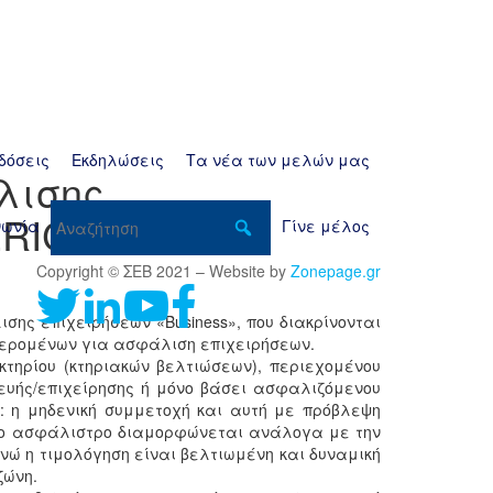
δόσεις
Εκδηλώσεις
Τα νέα των μελών μας
λισης
ERICAN
νωνία
Γίνε μέλος
Copyright © ΣΕΒ 2021 – Website by
Zonepage.gr
ης επιχειρήσεων «Business», που διακρίνονται
αφερομένων για ασφάλιση επιχειρήσεων.
τηρίου (κτηριακών βελτιώσεων), περιεχομένου
κευής/επιχείρησης ή μόνο βάσει ασφαλιζόμενου
: η μηδενική συμμετοχή και αυτή με πρόβλεψη
 Το ασφάλιστρο διαμορφώνεται ανάλογα με την
 ενώ η τιμολόγηση είναι βελτιωμένη και δυναμική
ζώνη.