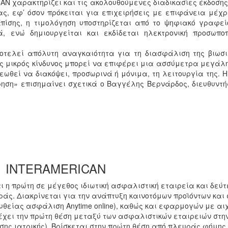
N χαρακτηρίζει και τις ακολουθούμενες διαδικασίες έκδοσης
ας, εφ’ όσον πρόκειται για επιχειρήσεις με επιφάνεια μέχρ
Επίσης, η τιμολόγηση υποστηρίζεται από το ψηφιακό γραφε
κά, ενώ δημιουργείται και εκδίδεται ηλεκτρονική προσωπ
τελεί απόλυτη αναγκαιότητα για τη διασφάλιση της βιωσι
ς μικρός κίνδυνος μπορεί να επιφέρει μια ασσύμετρα μεγάλη
εωθεί να διακόψει, προσωρινά ή μόνιμα, τη λειτουργία της.
ρηση» επισημαίνει σχετικά ο Βαγγέλης Βερνάρδος, διευθυν
INTERAMERICAN
ι η πρώτη σε μέγεθος ιδιωτική ασφαλιστική εταιρεία και δεύ
άς. Διακρίνεται για την ανάπτυξη καινοτόμων προϊόντων και
θείας ασφάλιση Anytime online), καθώς και εφαρμογών με αι
έχει την πρώτη θέση μεταξύ των ασφαλιστικών εταιρειών στην
σης ιατρικής). Βρίσκεται στην πρώτη θέση από πλευράς φήμης