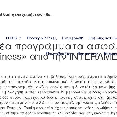
λισης επιχειρήσεων «Bu...
Ο ΣΕΒ
Προτεραιότητες
Ενημέρωση
Έρευνες και Εκ
Νέα προγράμματα ασφά
iness» από την INTERAM
Πρωτοβουλίες
Καμπάνιες
Επικοι
αθέτει τα ανανεωμένα και βελτιωμένα προγράμματα ασφάλισ
βαθμό προστασίας και τις οικονομικές δυνατότητες των ενδι
έων προγραμμάτων «Business» είναι η δυνατότητα κάλυψης κ
ε τιμολόγηση βάσει τετραγωνικών μέτρων και είδους κατασ
0.000 ευρώ. Παρέχονται δύο επιλογές συμμετοχής στη ζημιά
εισμού παραμένει στο 2% επί του ασφαλισμένου κεφαλαίου.
ic, Extra και Total η εταιρεία έχει προσθέσει νέες καλύψεις,
υπ’ όψιν το έτος κατασκευής του κτηρίου και τη γεωγραφική 