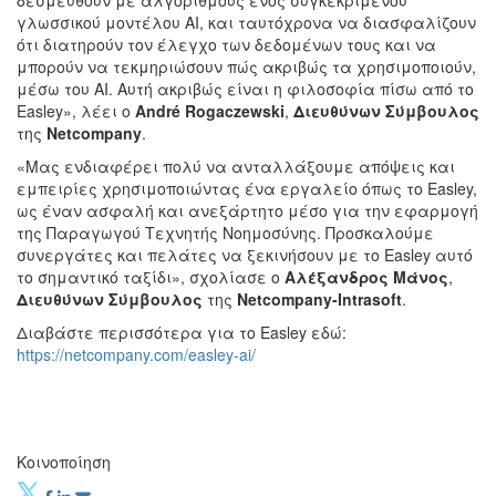
δεσμευθούν με αλγόριθμους ενός συγκεκριμένου
γλωσσικού μοντέλου ΑΙ, και ταυτόχρονα να διασφαλίζουν
ότι διατηρούν τον έλεγχο των δεδομένων τους και να
μπορούν να τεκμηριώσουν πώς ακριβώς τα χρησιμοποιούν,
μέσω του AI. Αυτή ακριβώς είναι η φιλοσοφία πίσω από το
Easley», λέει ο
André Rogaczewski
,
Διευθύνων Σύμβουλος
της
Netcompany
.
«Μας ενδιαφέρει πολύ να ανταλλάξουμε απόψεις και
εμπειρίες χρησιμοποιώντας ένα εργαλείο όπως το Easley,
ως έναν ασφαλή και ανεξάρτητο μέσο για την εφαρμογή
της Παραγωγού Τεχνητής Νοημοσύνης. Προσκαλούμε
συνεργάτες και πελάτες να ξεκινήσουν με το Easley αυτό
το σημαντικό ταξίδι», σχολίασε ο
Αλέξανδρος Μάνος
,
Διευθύνων Σύμβουλος
της
Netcompany-Intrasoft
.
Διαβάστε περισσότερα για το Easley εδώ:
https://netcompany.com/easley-ai/
Κοινοποίηση