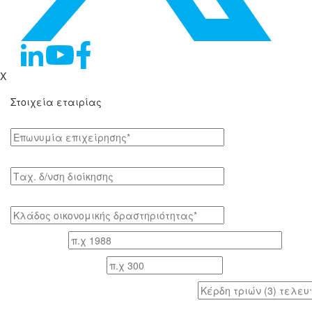
X
Στοιχεία εταιρίας
Επωνυμία επιχείρησης*
Tαχ. δ/νση διοίκησης
Κλάδος οικονομικής δραστηριότητας*
Έτος ίδρυσης
Αριθμός εργαζομένων
Κέρδη τριών (3) τελευταίων ετών (προ φόρων)