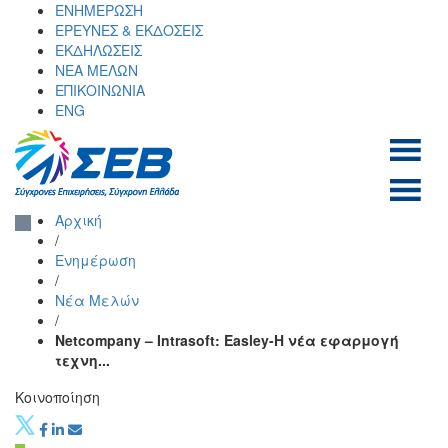
Skip
ΕΝΗΜΕΡΩΣΗ
to
ΕΡΕΥΝΕΣ & ΕΚΔΟΣΕΙΣ
content
ΕΚΔΗΛΩΣΕΙΣ
ΝΕΑ ΜΕΛΩΝ
ΕΠΙΚΟΙΝΩΝΙΑ
ENG
ΣΕΒ σύνδεσμος
SEV
Αρχική
επιχειρήσεων και
/
βιομηχανιών
Ενημέρωση
/
Νέα Μελών
/
Netcompany – Intrasoft: Easley-Η νέα εφαρμογή
τεχνη...
Κοινοποίηση