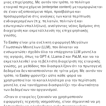
μιας επιχείρησης. Με αυτόν τον τρόπο, το πολύτιμο
εταιρικό περιεχόμενο (enterprise content) μεταμορφώνεται
σε έναν αξιοποιούμενο πόρο, προσβάσιμο και
προσαρμοσμένο στις ανάγκες των κατά περίπτωση
ενδιαφερομένων (π.χ. πελατών, πολιτών ή και
εσωτερικών υπαλλήλων), ανοίγοντας νέους δρόμους στη
διαχείριση και εκμετάλλευση της επιχειρησιακής
γνώσης.
Το Easley είναι μία ευέλικτη εφαρμογή Μεγάλων
Γλωσσικών Μοντέλων (LLM), που δύναται να
ενσωματώσει σχεδόν όλα τα υπάρχοντα LLM μοντέλα
της αγοράς, όπως τα GPT-4, LLama-2 και PaLM, και να τα
εκμεταλλευθεί για τη βέλτιστη διαχείριση της εταιρικής
γνώσης, με μεθόδους που διασφαλίζουν ότι τα πρωτογενή
δεδομένα δεν κοινοποιούνται σε τρίτα μέρη. Με αυτόν τον
τρόπο, το Easley φροντίζει ώστε κάθε φορά να
χρησιμοποιείται το καταλληλότερο για την περίσταση
μοντέλο, ενώ ταυτόχρονα διασφαλίζει την ιδιωτικότητα
των δεδομένων του οργανισμού.
«Όταν οι εταιρείες ξεκινούν να χρησιμοποιούν
εφαρμογές τεχνητής νοημοσύνης, είναι σημαντικό να μη