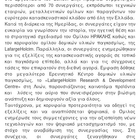
περισσότεροι από 70 συνεργάτες, εκπρόσωποι τεχνικών
εταιριών, μεταλλευτικών ομίλων και παραγόντων του
ευρύτερου κατασκευαστικού κλάδου από όλη την Ελλάδα.
Κατά τη διάρκεια της Ημερίδας, οι συνεργάτες είχαν την
ευκαιρία να γνωρίσουν την ιστορία, την ηγετική θέση και
το στρατηγικό σχεδιασμό του Ομίλου ΗΡΑΚΛΗΣ καθώς και
του κορυφαίου ομίλου δομικών υλικών παγκοσμίως, της
LafargeHolcim. Παράλληλα, οι συνεργάτες ενημερώθηκαν
για τις εξελίξεις της κατασκευαστικής αγοράς σε τοπικό
και παγκόσμιο επίπεδο, αλλά και για τις σύγχρονες
τάσεις που επικρατούν στη διεθνή αγορά. Έμφαση δόθηκε
στο μεγαλύτερο Ερευνητικό Κέντρο δομικών υλικών
παγκοσμίως, το «LafargeHolcim Research & Development
Centre» στη Λυών, παρουσιάζοντας καινοτόμα προϊόντα
και λύσεις του αύριο που συνεισφέρουν στην βιώσιμη
ανάπτυξη και δημιουργούν αξία για όλους.
Ταυτόχρονα, με κορυφαία προτεραιότητα να οδηγεί τις
εξελίξεις και να αναπτύσσεται ψηφιακά, ο Όμιλος
ενημέρωσε τους συμμετέχοντες για την αξιοποίηση νέων
τεχνολογιών και τον ψηφιακό μετασχηματισμό του, με
στόχο την αναβάθμιση της συνεργασίας τους. Στη
συνέχεια, οι συνεργάτες ξεναγήθηκαν στις