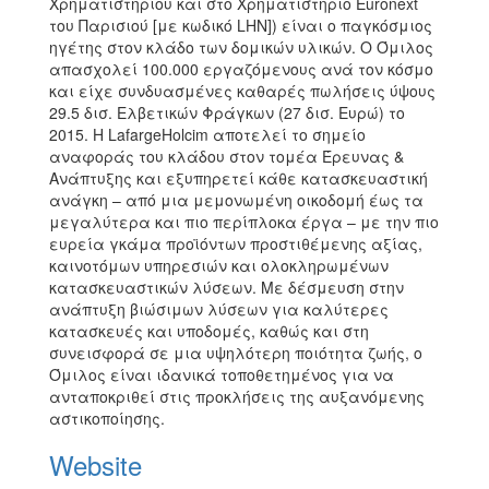
Χρηματιστηρίου και στο Χρηματιστήριο Euronext
του Παρισιού [με κωδικό LHN]) είναι ο παγκόσμιος
ηγέτης στον κλάδο των δομικών υλικών. Ο Όμιλος
απασχολεί 100.000 εργαζόμενους ανά τον κόσμο
και είχε συνδυασμένες καθαρές πωλήσεις ύψους
29.5 δισ. Ελβετικών Φράγκων (27 δισ. Ευρώ) το
2015. Η LafargeHolcim αποτελεί το σημείο
αναφοράς του κλάδου στον τομέα Έρευνας &
Ανάπτυξης και εξυπηρετεί κάθε κατασκευαστική
ανάγκη – από μια μεμονωμένη οικοδομή έως τα
μεγαλύτερα και πιο περίπλοκα έργα – με την πιο
ευρεία γκάμα προϊόντων προστιθέμενης αξίας,
καινοτόμων υπηρεσιών και ολοκληρωμένων
κατασκευαστικών λύσεων. Με δέσμευση στην
ανάπτυξη βιώσιμων λύσεων για καλύτερες
κατασκευές και υποδομές, καθώς και στη
συνεισφορά σε μια υψηλότερη ποιότητα ζωής, ο
Όμιλος είναι ιδανικά τοποθετημένος για να
ανταποκριθεί στις προκλήσεις της αυξανόμενης
αστικοποίησης.
Website