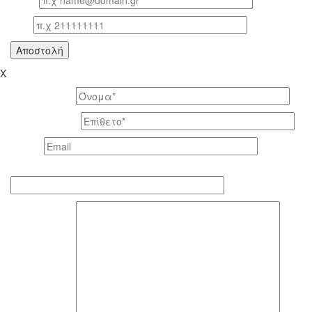
Email
Τηλ
X
Το όνομά σας *
Το επίθετό σας *
Email *
Τηλέφωνο επικοινωνίας