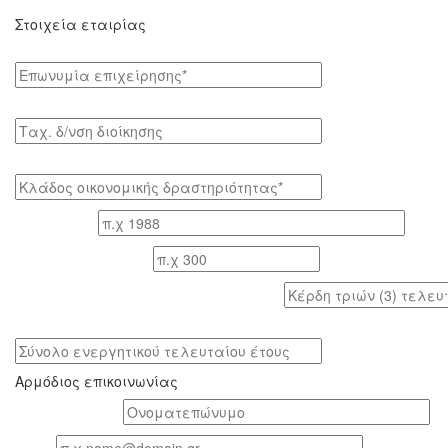
Στοιχεία εταιρίας
Επωνυμία επιχείρησης*
Tαχ. δ/νση διοίκησης
Κλάδος οικονομικής δραστηριότητας*
Έτος ίδρυσης
Αριθμός εργαζομένων
Κέρδη τριών (3) τελευταίων ετών (προ φόρων)
Σύνολο ενεργητικού τελευταίου έτους
Αρμόδιος επικοινωνίας
Oνοματεπώνυμο*