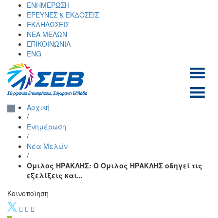
Skip
ΕΝΗΜΕΡΩΣΗ
to
ΕΡΕΥΝΕΣ & ΕΚΔΟΣΕΙΣ
content
ΕΚΔΗΛΩΣΕΙΣ
ΝΕΑ ΜΕΛΩΝ
ΕΠΙΚΟΙΝΩΝΙΑ
ENG
ΣΕΒ σύνδεσμος
SEV
Αρχική
επιχειρήσεων και
/
βιομηχανιών
Ενημέρωση
/
Νέα Μελών
/
Όμιλος ΗΡΑΚΛΗΣ: Ο Όμιλος ΗΡΑΚΛΗΣ οδηγεί τις
εξελίξεις και...
Κοινοποίηση