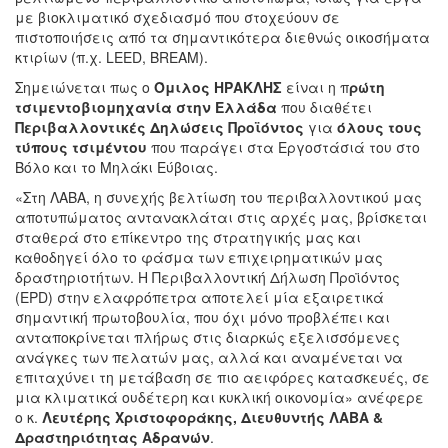
με βιοκλιματικό σχεδιασμό που στοχεύουν σε
πιστοποιήσεις από τα σημαντικότερα διεθνώς οικοσήματα
κτιρίων (π.χ. LEED, BREAM).
Σημειώνεται πως ο
Όμιλος ΗΡΑΚΛΗΣ
είναι η π
ρώτη
τσιμεντοβιομηχανία στην Ελλάδα
που διαθέτει
Περιβαλλοντικές Δηλώσεις Προϊόντος
για
όλους τους
τύπους τσιμέντου
που παράγει στα Εργοστάσιά του στο
Βόλο και το Μηλάκι Εύβοιας.
«Στη ΛΑΒΑ, η συνεχής βελτίωση του περιβαλλοντικού μας
αποτυπώματος αντανακλάται στις αρχές μας, βρίσκεται
σταθερά στο επίκεντρο της στρατηγικής μας και
καθοδηγεί όλο το φάσμα των επιχειρηματικών μας
δραστηριοτήτων. Η Περιβαλλοντική Δήλωση Προϊόντος
(EPD) στην ελαφρόπετρα αποτελεί μία εξαιρετικά
σημαντική πρωτοβουλία, που όχι μόνο προβλέπει και
ανταποκρίνεται πλήρως στις διαρκώς εξελισσόμενες
ανάγκες των πελατών μας, αλλά και αναμένεται να
επιταχύνει τη μετάβαση σε πιο αειφόρες κατασκευές, σε
μια κλιματικά ουδέτερη και κυκλική οικονομία» ανέφερε
ο κ.
Λευτέρης Χριστοφοράκης, Διευθυντής ΛΑΒΑ &
Δραστηριότητας Αδρανών
.