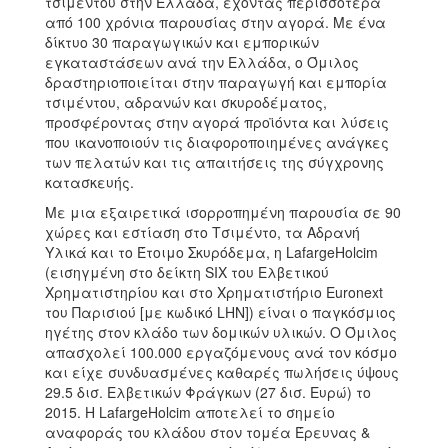
τσιμέντου στην Ελλάδα, έχοντας περισσότερα
από 100 χρόνια παρουσίας στην αγορά. Με ένα
δίκτυο 30 παραγωγικών και εμπορικών
εγκαταστάσεων ανά την Ελλάδα, ο Όμιλος
δραστηριοποιείται στην παραγωγή και εμπορία
τσιμέντου, αδρανών και σκυροδέματος,
προσφέροντας στην αγορά προϊόντα και λύσεις
που ικανοποιούν τις διαφοροποιημένες ανάγκες
των πελατών και τις απαιτήσεις της σύγχρονης
κατασκευής.
Με μια εξαιρετικά ισορροπημένη παρουσία σε 90
χώρες και εστίαση στο Τσιμέντο, τα Αδρανή
Υλικά και το Έτοιμο Σκυρόδεμα, η LafargeHolcim
(εισηγμένη στο δείκτη SIX του Ελβετικού
Χρηματιστηρίου και στο Χρηματιστήριο Euronext
του Παρισιού [με κωδικό LHN]) είναι ο παγκόσμιος
ηγέτης στον κλάδο των δομικών υλικών. Ο Όμιλος
απασχολεί 100.000 εργαζόμενους ανά τον κόσμο
και είχε συνδυασμένες καθαρές πωλήσεις ύψους
29.5 δισ. Ελβετικών Φράγκων (27 δισ. Ευρώ) το
2015. Η LafargeHolcim αποτελεί το σημείο
αναφοράς του κλάδου στον τομέα Έρευνας &