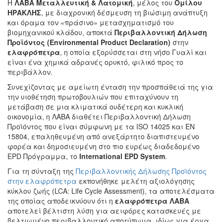
Η
ΛΑΒΑ Μεταλλευτική & Λατομική
, μέλος του
Ομίλου
ΗΡΑΚΛΗΣ
, με διαχρονική δέσμευση τη βιώσιμη ανάπτυξη
και όραμα τον «πράσινο» μετασχηματισμό του
βιομηχανικού κλάδου, αποκτά
Περιβαλλοντική Δήλωση
Προϊόντος (Environmental Product Declaration)
στην
ελαφρόπετρα
, η οποία εξορύσσεται στη νήσο Γυαλί και
είναι ένα χημικά αδρανές ορυκτό, φιλικό προς το
περιβάλλον.
Συνεχίζοντας με αμείωτη ένταση την προσπάθειά της για
την υιοθέτηση πρωτοβουλιών που επιταχύνουν τη
μετάβαση σε μια κλιματικά ουδέτερη και κυκλική
οικονομία, η ΛΑΒΑ διαθέτει Περιβαλλοντική Δήλωση
Προϊόντος που είναι σύμφωνη με τα ISO 14025 και ΕΝ
15804, επαληθευμένη από ανεξάρτητο διαπιστευμένο
φορέα και δημοσιευμένη στο πιο ευρέως διαδεδομένο
EPD Πρόγραμμα, το
International EPD System
.
Για τη σύνταξη της
Περιβαλλοντικής Δήλωσης Προϊόντος
στην ελαφρόπετρα
εκπονήθηκε μελέτη αξιολόγησης
κύκλου ζωής (LCA: Life Cycle Assessment), τα αποτελέσματα
της οποίας αποδεικνύουν ότι η
ελαφρόπετρα ΛΑΒΑ
αποτελεί βέλτιστη λύση για αειφόρες κατασκευές με
βελτιωμένο περιβαλλοντικό αποτύπωμα, ιδίως για έργα