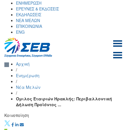
Skip
ΕΝΗΜΕΡΩΣΗ
to
ΕΡΕΥΝΕΣ & ΕΚΔΟΣΕΙΣ
content
ΕΚΔΗΛΩΣΕΙΣ
ΝΕΑ ΜΕΛΩΝ
ΕΠΙΚΟΙΝΩΝΙΑ
ENG
ΣΕΒ σύνδεσμος
SEV
Αρχική
επιχειρήσεων και
/
βιομηχανιών
Ενημέρωση
/
Νέα Μελών
/
Όμιλος Εταιριών Ηρακλής: Περιβαλλοντική
Δήλωση Προϊόντος ...
Κοινοποίηση