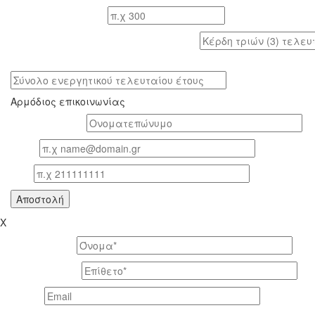
Αριθμός εργαζομένων
Κέρδη τριών (3) τελευταίων ετών (προ φόρων)
Σύνολο ενεργητικού τελευταίου έτους
Αρμόδιος επικοινωνίας
Oνοματεπώνυμο*
Email
Τηλ
X
Το όνομά σας *
Το επίθετό σας *
Email *