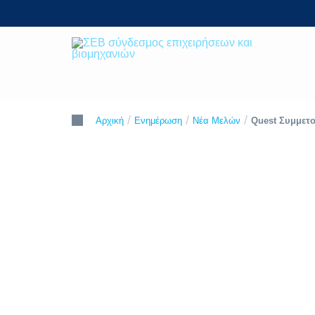
Skip
to
content
ΣΕΒ σύνδεσμος επιχειρήσεων και
SEV
βιομηχανιών
/
/
/
Quest Συμμετοχ
Αρχική
Ενημέρωση
Νέα Μελών