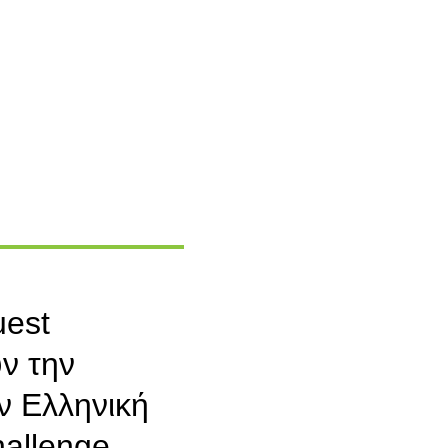
uest
ν την
ν Ελληνική
allenge