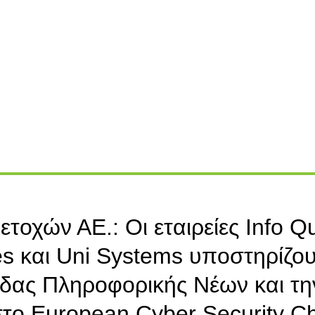
τοχών ΑΕ.: Οι εταιρείες Info Q
es και Uni Systems υποστηρίζου
δας Πληροφορικής Νέων και τη
το European Cyber Security Ch