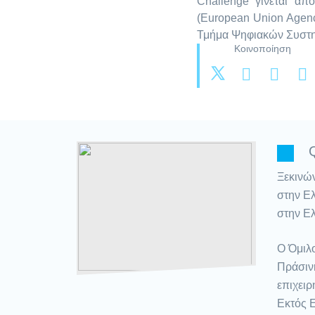
Challenge γίνεται α
(European Union Agency
Τμήμα Ψηφιακών Συστη
Κοινοποίηση
Ξεκινών
στην Ελ
στην Ε
Ο Όμιλο
Πράσιν
επιχειρ
Εκτός Ε