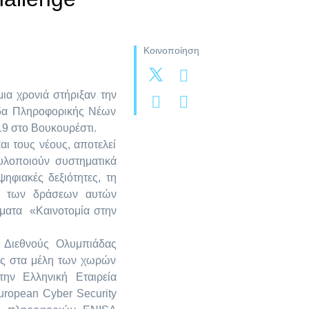
Κοινοποίηση
μια χρονιά στήριξαν την
δα Πληροφορικής Νέων
19 στο Βουκουρέστι.
ι τους νέους, αποτελεί
 υλοποιούν συστηματικά
ηφιακές δεξιότητες, τη
ξύ των δράσεων αυτών
ματα «Καινοτομία στην
 Διεθνούς Ολυμπιάδας
ής στα μέλη των χωρών
ην Ελληνική Εταιρεία
uropean Cyber Security