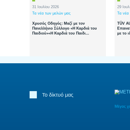
31 Ιουλίου 2026
29 Ιουλ
Τα νέα των μελών μας
Τα νέα
Χρυσός Οδηγός: Μαζί με τον
TÜV AU
Πανελλήνιο Σύλλογο «Η Καρδιά του
Επαναπ
Παιδιού»«Η Καρδιά του Παιδι...
με το 
Το δίκτυό μας
Μέγας χ