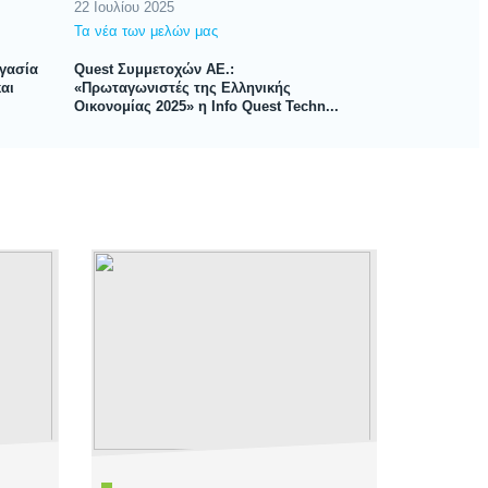
22 Ιουλίου 2025
19 Μαρτίου 202
Τα νέα των μελών μας
Τα νέα των μελ
γασία
Quest Συμμετοχών ΑΕ.:
Quest Συμμετοχ
και
«Πρωταγωνιστές της Ελληνικής
Technologies π
Οικονομίας 2025» η Info Quest Techn...
λύσεις φορητής