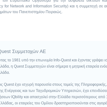
πό τον Ευρωπαϊκό Οργανισμό για την ασφάλεια δικτύων κ
 for Network and Information Security) και η συμμετοχή σε α
μάτων του Πανεπιστημίου Πειραιώς.
Quest Συμμετοχών ΑΕ
τας το 1981 υπό την επωνυμία Info-Quest και έχοντας γράψει 
λάδα, η Quest Συμμετοχών είναι σήμερα η μητρική εταιρεία εν
λλάδα.
ς Quest έχει ισχυρή παρουσία στους τομείς της Πληροφορικής
ης Ενέργειας και των Ταχυδρομικών Υπηρεσιών, έχει επενδύσει
ήσεων IQbility και απασχολεί στην Ελλάδα περισσότερους από
λλάδας, οι εταιρείες του Ομίλου δραστηριοποιούνται στις αγ