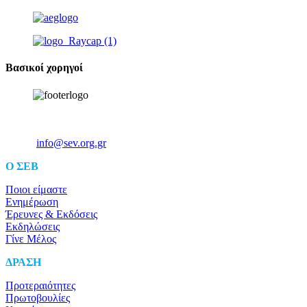
Βασικοί χορηγοί
Ξενοφώντος 5, 10557, Αθήνα
Τηλ: +30 211 5006 000
Email:
info@sev.org.gr
O ΣΕΒ
Ποιοι είμαστε
Ενημέρωση
Έρευνες & Εκδόσεις
Εκδηλώσεις
Γίνε Μέλος
ΔΡΑΣΗ
Προτεραιότητες
Πρωτοβουλίες