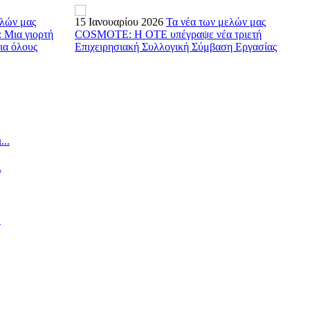
ελών μας
15 Ιανουαρίου 2026
Τα νέα των μελών μας
1
Μια γιορτή
COSMOTE: Η ΟΤΕ υπέγραψε νέα τριετή
C
για όλους
Επιχειρησιακή Συλλογική Σύμβαση Εργασίας
ε
..
.
.