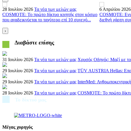
28 Ιουλίου 2026
Τα νέα των μελών μας
6 Απριλίου 2026
COSMOTE: Το πρώτο δίκτυο κινητής στον κόσμο
COSMOTE: Ενισχ
που αναδεικνύεται το ταχύτερο επί 10 συνεχό...
διεθνή χάρτη συ
›
Διαβάστε επίσης
31 Ιουλίου 2026
Τα νέα των μελών μας
Χρυσός Οδηγός: Μαζί με το
29 Ιουλίου 2026
Τα νέα των μελών μας
TÜV AUSTRIA Hellas: Επαναπ
29 Ιουλίου 2026
Τα νέα των μελών μας
InterMed: Ανθρωποκεντρική
28 Ιουλίου 2026
Τα νέα των μελών μας
COSMOTE: Το πρώτο δίκτυο κ
Το δίκτυό μας
Μέγας χορηγός