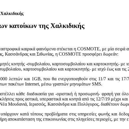
Χαλκιδικής
 κατοίκων της Χαλκιδικής
αστροφικά καιρικά φαινόμενα στέκεται η COSMOTE, με μία σειρά από
ίδας, Κασσάνδρας και Σιθωνίας, η COSMOTE προσφέρει δωρεάν:
μητές κινητής -συμβολαίου, καρτοσυμβολαίου και καρτοκινητής- με ισχ
συμβολαίου, καρτοσυμβολαίου και καρτοκινητής- με ισχύ έως και τις 
00 λεπτών και 1GB, που θα ενεργοποιηθούν στις 11/7 και τις 17/7
ι των πακέτων Internet, μέσω γραπτών μηνυμάτων SMS.
αστέλλει κάθε διαδικασία για -οριστική ή προσωρινή- φραγή για ό
λήσεις προς αστικά, υπεραστικά και κινητά από τις 12/7/19 μέχρι και τ
 Μουδανιά, Ιερισσός, Κασσάνδρα και Πολύγυρος, διαθέτουν δωρεάν
 υπάρχουν κατά τόπους προβλήματα στις υπηρεσίες φωνής και δεδομ
λήρη αποκατάσταση της επικοινωνίας στις πληγείσες περιοχές, με την