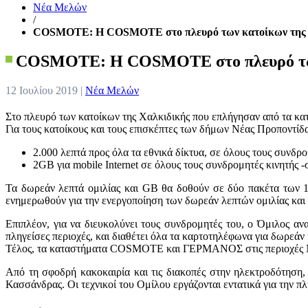
Νέα Μελών
/
COSMOTE: Η COSMOTE στο πλευρό των κατοίκων της 
COSMOTE: Η COSMOTE στο πλευρό των
12 Ιουλίου 2019 |
Νέα Μελών
Στο πλευρό των κατοίκων της Χαλκιδικής που επλήγησαν από τα κατ
Για τους κατοίκους και τους επισκέπτες των δήμων Νέας Προποντ
2.000 λεπτά προς όλα τα εθνικά δίκτυα, σε όλους τους συνδρο
2GB για mobile Internet σε όλους τους συνδρομητές κινητής -
Τα δωρεάν λεπτά ομιλίας και GB θα δοθούν σε δύο πακέτα των 10
ενημερωθούν για την ενεργοποίηση των δωρεάν λεπτών ομιλίας κα
Επιπλέον, για να διευκολύνει τους συνδρομητές του, ο Όμιλος αν
πληγείσες περιοχές, και διαθέτει όλα τα καρτοτηλέφωνα για δωρεάν κ
Τέλος, τα καταστήματα COSMOTE και ΓΕΡΜΑΝΟΣ στις περιοχές Νέα
Από τη σφοδρή κακοκαιρία και τις διακοπές στην ηλεκτροδότηση,
Κασσάνδρας. Οι τεχνικοί του Ομίλου εργάζονται εντατικά για την π