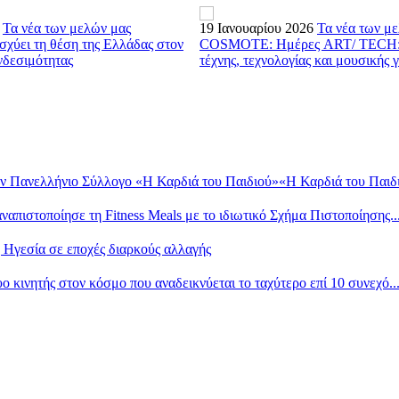
Τα νέα των μελών μας
19 Ιανουαρίου 2026
Τα νέα των μ
ύει τη θέση της Ελλάδας στον
COSMOTE: Ημέρες ART/ TECH: 
νδεσιμότητας
τέχνης, τεχνολογίας και μουσικής 
ν Πανελλήνιο Σύλλογο «Η Καρδιά του Παιδιού»«Η Καρδιά του Παιδι.
ιστοποίησε τη Fitness Meals με το ιδιωτικό Σχήμα Πιστοποίησης..
 Ηγεσία σε εποχές διαρκούς αλλαγής
ινητής στον κόσμο που αναδεικνύεται το ταχύτερο επί 10 συνεχό..