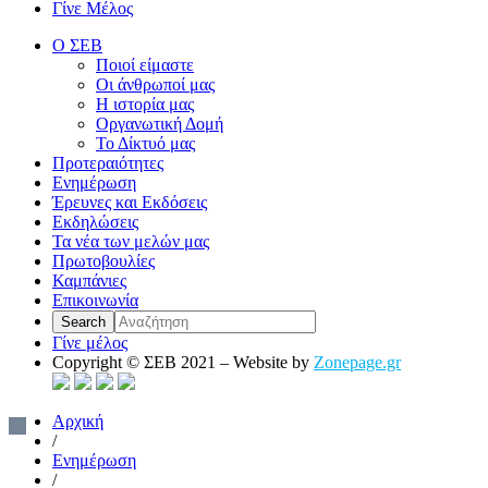
Γίνε Μέλος
Ο ΣΕΒ
Ποιοί είμαστε
Οι άνθρωποί μας
Η ιστορία μας
Οργανωτική Δομή
Το Δίκτυό μας
Προτεραιότητες
Ενημέρωση
Έρευνες και Εκδόσεις
Εκδηλώσεις
Τα νέα των μελών μας
Πρωτοβουλίες
Καμπάνιες
Επικοινωνία
Γίνε μέλος
Copyright © ΣΕΒ 2021 – Website by
Zonepage.gr
Αρχική
/
Ενημέρωση
/