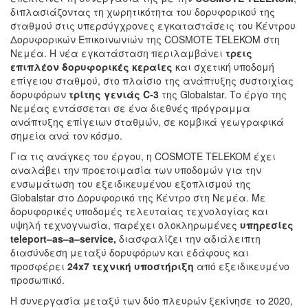
διπλασιάζοντας τη χωρητικότητα του δορυφορικού της
σταθμού στις υπερσύγχρονες εγκαταστάσεις του Κέντρου
Δορυφορικών Επικοινωνιών της COSMOTE TELEKOM στη
Νεμέα. Η νέα εγκατάσταση περιλαμβάνει
τρεις
επιπλέον δορυφορικές κεραίες
και σχετική υποδομή
επίγειου σταθμού, στο πλαίσιο της ανάπτυξης συστοιχίας
δορυφόρων
τρίτης γενιάς C‑3
της Globalstar. Το έργο της
Νεμέας εντάσσεται σε ένα διεθνές πρόγραμμα
ανάπτυξης επίγειων σταθμών, σε κομβικά γεωγραφικά
σημεία ανά τον κόσμο.
Για τις ανάγκες του έργου, η COSMOTE TELEKOM έχει
αναλάβει την προετοιμασία των υποδομών για την
ενσωμάτωση του εξειδικευμένου εξοπλισμού της
Globalstar στο Δορυφορικό της Κέντρο στη Νεμέα. Με
δορυφορικές υποδομές τελευταίας τεχνολογίας και
υψηλή τεχνογνωσία, παρέχει ολοκληρωμένες
υπηρεσίες
teleport
–
as
–
a
–
service
,
διασφαλίζει την αδιάλειπτη
διασύνδεση μεταξύ δορυφόρων και εδάφους και
προσφέρει
24
x
7 τεχνική υποστήριξη
από εξειδικευμένο
προσωπικό.
Η συνεργασία μεταξύ των δύο πλευρών ξεκίνησε το 2020,