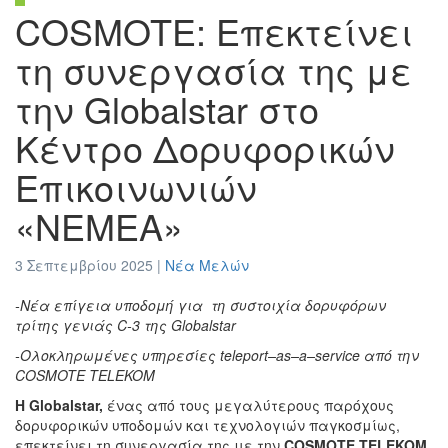
COSMOTE: Επεκτείνει
τη συνεργασία της με
την Globalstar στο
Κέντρο Δορυφορικών
Επικοινωνιών
«ΝΕΜΕΑ»
3 Σεπτεμβρίου 2025 |
Νέα Μελών
-Νέα επίγεια υποδομή για τη συστοιχία δορυφόρων
τρίτης γενιάς
C
‑3 της
Globalstar
-Ολοκληρωμένες υπηρεσίες
teleport
–
as
–
a
–
service
από την
COSMOTE
TELEKOM
Η Globalstar,
ένας από τους μεγαλύτερους παρόχους
δορυφορικών υποδομών και τεχνολογιών παγκοσμίως,
επεκτείνει τη συνεργασία της με την
COSMOTE
TELEKOM
,