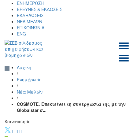
Skip
ΕΝΗΜΕΡΩΣΗ
to
ΕΡΕΥΝΕΣ & ΕΚΔΟΣΕΙΣ
content
ΕΚΔΗΛΩΣΕΙΣ
ΝΕΑ ΜΕΛΩΝ
ΕΠΙΚΟΙΝΩΝΙΑ
ENG
ΣΕΒ σύνδεσμος
SEV
επιχειρήσεων και
Αρχική
βιομηχανιών
/
Ενημέρωση
/
Νέα Μελών
/
COSMOTE: Επεκτείνει τη συνεργασία της με την
Globalstar σ...
Κοινοποίηση