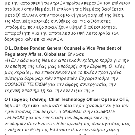
με την κατασκευή των τριών πρώτων κεραιών του επίγειου
σταθμού στην Νεμέα. Η επιλογή της Νεμέας βασίζεται,
μεταξύ άλλων, στην προνομιακή γεωγραφική της θέση,
τις ιδανικές καιρικές συνθήκες και τις αξιόπιστες
υποδομές, που εξασφαλίζουν υψηλή διαθεσιμότητα,
απαραίτητη για την αποτελεσματική λειτουργία των
δορυφορικών επικοινωνιών.
Ο L. Barbee Ponder, General Counsel & Vice President of
Regulatory Affairs, Globalstar
, δήλωσε:
«
Η Ελλάδα και η Νεμέα αποτελούν κρίσιμο κόμβο για την
υλοποίηση της νέας μας υποδομής στην Ευρώπη.
Οι νέες
μας κεραίες, θα επικοινωνούν με το πλέον προηγμένο
σύστημα
δορυφορικών υπηρεσιών. Ευχαριστούμε την
COSMOTE
TELEKOM
για την άψογη συνεργασία, την
τεχνική υποστήριξη και την ευελιξία της.»
Ο Γιώργος Τσώνης, Chief Technology Officer Ομίλου ΟΤΕ
,
δήλωσε σχετικά:
«
Είμαστε ιδιαίτερα χαρούμενοι για την
εμπιστοσύνη που δείχνει η Globalstar στην
COSMOTE
TELEKOM
για την επέκταση των δορυφορικών της
υποδομών στην Ευρώπη. Η διεύρυνση της συνεργασίας μας
ενισχύει τη θέση της Ελλάδας στον παγκόσμιο χάρτη