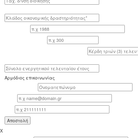
Κλάδος οικονομικής δραστηριότητας*
Έτος ίδρυσης
Αριθμός εργαζομένων
Κέρδη τριών (3) τελευταίων ετών (προ φόρων)
Σύνολο ενεργητικού τελευταίου έτους
Αρμόδιος επικοινωνίας
Oνοματεπώνυμο*
Email
Τηλ
X