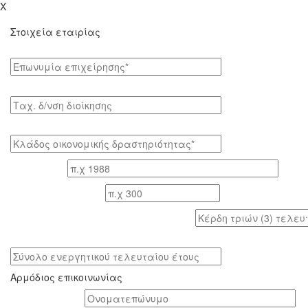
X
Στοιχεία εταιρίας
Επωνυμία επιχείρησης*
Tαχ. δ/νση διοίκησης
Κλάδος οικονομικής δραστηριότητας*
Έτος ίδρυσης
Αριθμός εργαζομένων
Κέρδη τριών (3) τελευταίων ετών (προ φόρων)
Σύνολο ενεργητικού τελευταίου έτους
Αρμόδιος επικοινωνίας
Oνοματεπώνυμο*