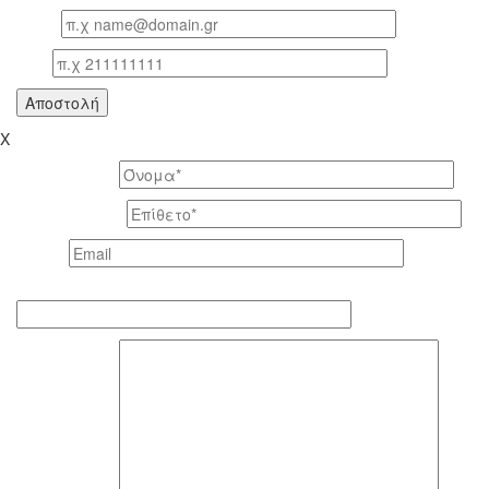
Email
Τηλ
X
Το όνομά σας *
Το επίθετό σας *
Email *
Τηλέφωνο επικοινωνίας