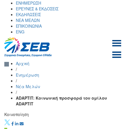
Skip
ΕΝΗΜΕΡΩΣΗ
to
ΕΡΕΥΝΕΣ & ΕΚΔΟΣΕΙΣ
content
ΕΚΔΗΛΩΣΕΙΣ
ΝΕΑ ΜΕΛΩΝ
ΕΠΙΚΟΙΝΩΝΙΑ
ENG
ΣΕΒ σύνδεσμος
SEV
Αρχική
επιχειρήσεων και
/
βιομηχανιών
Ενημέρωση
/
Νέα Μελών
/
ADAPTIT: Κοινωνική προσφορά του ομίλου
ADAPTIT
Κοινοποίηση