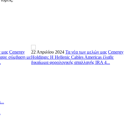
 μας
Cenergy
22 Απριλίου 2024
Τα νέα των μελών μας
Cenergy
9
γραψε σύμβαση με
Holdings: Η Hellenic Cables Americas έλαβε
H
.
δικαίωμα φορολογικής απαλλαγής IRA 4...
σ
..
.