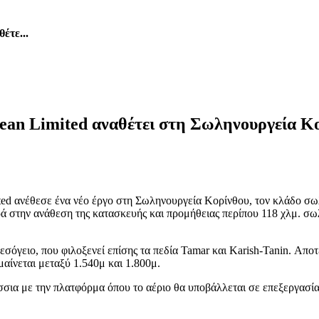
έτε...
ean Limited αναθέτει στη Σωληνουργεία Κ
ited ανέθεσε ένα νέο έργο στη Σωληνουργεία Κορίνθου, τον κλάδο σ
ά στην ανάθεση της κατασκευής και προμήθειας περίπου 118 χλμ. σ
σόγειο, που φιλοξενεί επίσης τα πεδία Tamar και Karish-Tanin. Αποτ
αίνεται μεταξύ 1.540μ και 1.800μ.
ια με την πλατφόρμα όπου το αέριο θα υποβάλλεται σε επεξεργασία π