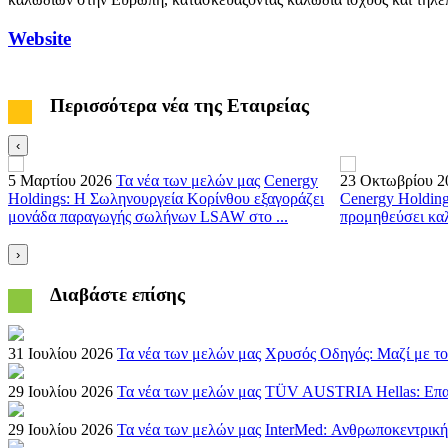
Website
Περισσότερα νέα της Εταιρείας
‹
5 Μαρτίου 2026
Τα νέα των μελών μας
Cenergy
23 Οκτωβρίου 2
Holdings: Η Σωληνουργεία Κορίνθου εξαγοράζει
Cenergy Holding
μονάδα παραγωγής σωλήνων LSAW στο ...
προμηθεύσει καλ
›
Διαβάστε επίσης
31 Ιουλίου 2026
Τα νέα των μελών μας
Χρυσός Οδηγός: Μαζί με το
29 Ιουλίου 2026
Τα νέα των μελών μας
TÜV AUSTRIA Hellas: Επαναπ
29 Ιουλίου 2026
Τα νέα των μελών μας
InterMed: Ανθρωποκεντρική