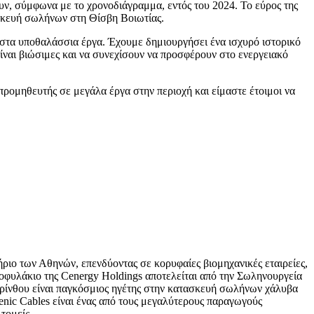
ν, σύμφωνα με το χρονοδιάγραμμα, εντός του 2024. Το εύρος της
ασκευή σωλήνων στη Θίσβη Βοιωτίας.
στα υποθαλάσσια έργα. Έχουμε δημιουργήσει ένα ισχυρό ιστορικό
ναι βιώσιμες και να συνεχίσουν να προσφέρουν στο ενεργειακό
ρομηθευτής σε μεγάλα έργα στην περιοχή και είμαστε έτοιμοι να
ιο των Αθηνών, επενδύοντας σε κορυφαίες βιομηχανικές εταιρείες,
οφυλάκιο της Cenergy Holdings αποτελείται από την Σωληνουργεία
ορίνθου είναι παγκόσμιος ηγέτης στην κατασκευή σωλήνων χάλυβα
enic Cables είναι ένας από τους μεγαλύτερους παραγωγούς
τομείς.