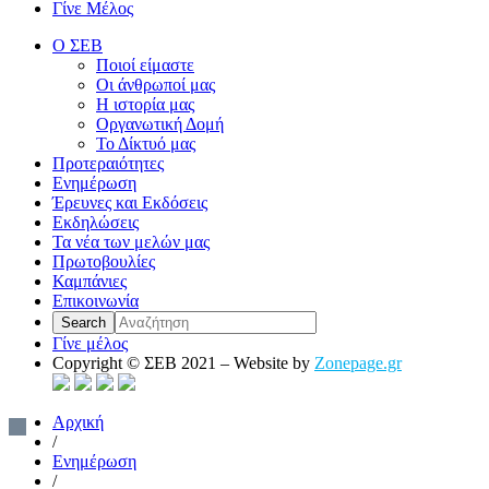
Γίνε Μέλος
Ο ΣΕΒ
Ποιοί είμαστε
Οι άνθρωποί μας
Η ιστορία μας
Οργανωτική Δομή
Το Δίκτυό μας
Προτεραιότητες
Ενημέρωση
Έρευνες και Εκδόσεις
Εκδηλώσεις
Τα νέα των μελών μας
Πρωτοβουλίες
Καμπάνιες
Επικοινωνία
Γίνε μέλος
Copyright © ΣΕΒ 2021 – Website by
Zonepage.gr
Αρχική
/
Ενημέρωση
/