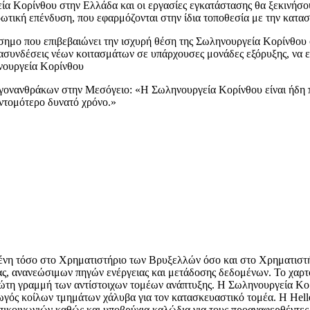
α Κορίνθου στην Ελλάδα και οι εργασίες εγκατάστασης θα ξεκινήσου
ρωτική επένδυση, που εφαρμόζονται στην ίδια τοποθεσία με την κατ
σημο που επιβεβαιώνει την ισχυρή θέση της Σωληνουργεία Κορίνθου 
συνδέσεις νέων κοιτασμάτων σε υπάρχουσες μονάδες εξόρυξης, να εί
ηνουργεία Κορίνθου
ογονανθράκων στην Μεσόγειο: «Η Σωληνουργεία Κορίνθου είναι ήδη π
ντομότερο δυνατό χρόνο.»
μένη τόσο στο Χρηματιστήριο των Βρυξελλών όσο και στο Χρηματιστήρ
ας, ανανεώσιμων πηγών ενέργειας και μετάδοσης δεδομένων. Το χαρτ
 πρώτη γραμμή των αντίστοιχων τομέων ανάπτυξης. Η Σωληνουργεία Κ
γωγός κοίλων τμημάτων χάλυβα για τον κατασκευαστικό τομέα. Η Hell
ικοινωνιών καθώς και υποβρύχια καλώδια για τους προαναφερθέντες 