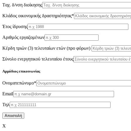
Tαχ. δ/νση διοίκησης
Κλάδος οικονομικής δραστηριότητας*
Έτος ίδρυσης
Αριθμός εργαζομένων
Κέρδη τριών (3) τελευταίων ετών (προ φόρων)
Σύνολο ενεργητικού τελευταίου έτους
Αρμόδιος επικοινωνίας
Oνοματεπώνυμο*
Email
Τηλ
X