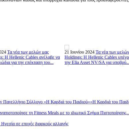
024
Τα νέα των μελών μας
21 Ιουνίου 2024
Τα νέα των μελών
s: Η Hellenic Cables ανέλαβε να
Holdings: Η Hellenic Cables υπέ
ώδια για την επέκταση του...
την Elia Asset NV/SA για υποβρύ..
ν Πανελλήνιο Σύλλογο «Η Καρδιά του Παιδιού»«Η Καρδιά του Παιδι.
ιστοποίησε τη Fitness Meals με το ιδιωτικό Σχήμα Πιστοποίησης..
 Ηγεσία σε εποχές διαρκούς αλλαγής