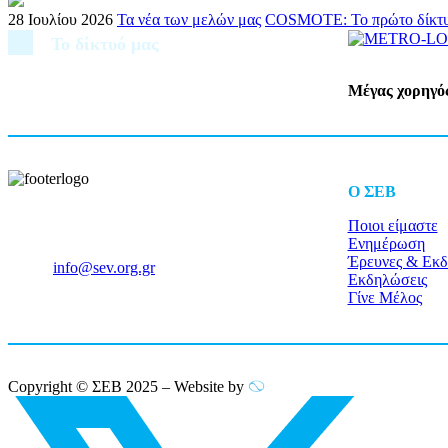
28 Ιουλίου 2026
Τα νέα των μελών μας
COSMOTE: Το πρώτο δίκτυο κ
Το δίκτυό μας
Μέγας χορηγό
O ΣΕΒ
Ποιοι είμαστε
Ξενοφώντος 5, 10557, Αθήνα
Ενημέρωση
Τηλ: +30 211 5006 000
Έρευνες & Εκδ
Email:
info@sev.org.gr
Εκδηλώσεις
Γίνε Μέλος
Copyright © ΣΕΒ 2025 – Website by