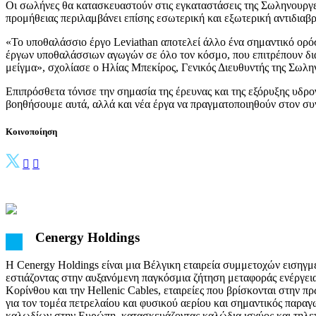
Οι σωλήνες θα κατασκευαστούν στις εγκαταστάσεις της Σωληνουργεί
προμήθειας περιλαμβάνει επίσης εσωτερική και εξωτερική αντιδιαβ
«Το υποθαλάσσιο έργο Leviathan αποτελεί άλλο ένα σημαντικό ορό
έργων υποθαλάσσιων αγωγών σε όλο τον κόσμο, που επιτρέπουν δια
μείγμα», σχολίασε ο Ηλίας Μπεκίρος, Γενικός Διευθυντής της Σωλ
Επιπρόσθετα τόνισε την σημασία της έρευνας και της εξόρυξης υδρ
βοηθήσουμε αυτά, αλλά και νέα έργα να πραγματοποιηθούν στον συ
Κοινοποίηση
Cenergy Holdings
Η Cenergy Holdings είναι μια Βέλγικη εταιρεία συμμετοχών εισηγ
εστιάζοντας στην αυξανόμενη παγκόσμια ζήτηση μεταφοράς ενέργει
Κορίνθου και την Hellenic Cables, εταιρείες που βρίσκονται στην
για τον τομέα πετρελαίου και φυσικού αερίου και σημαντικός παρα
καλωδίων στην Ευρώπη, κατασκευάζοντας καλώδια ισχύος και τηλεπ