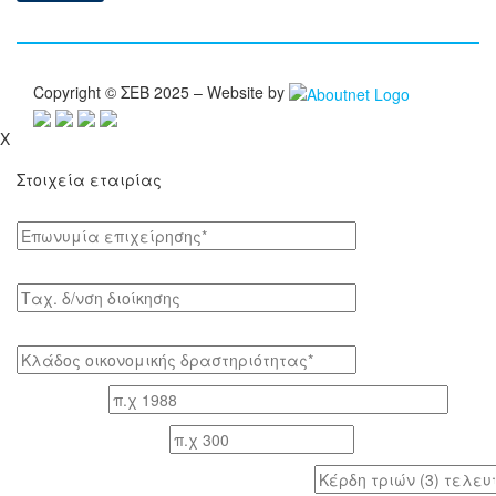
Copyright © ΣΕΒ 2025 – Website by
X
Στοιχεία εταιρίας
Επωνυμία επιχείρησης*
Tαχ. δ/νση διοίκησης
Κλάδος οικονομικής δραστηριότητας*
Έτος ίδρυσης
Αριθμός εργαζομένων
Κέρδη τριών (3) τελευταίων ετών (προ φόρων)