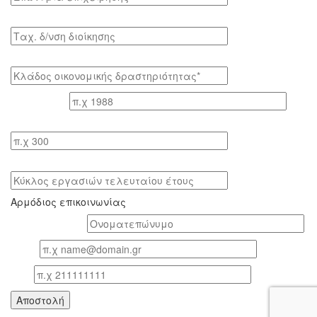
Tαχ. δ/νση διοίκησης
Κλάδος οικονομικής δραστηριότητας*
Έτος ίδρυσης
Αριθμός εργαζομένων
Κύκλος εργασιών τελευταίου έτους
Αρμόδιος επικοινωνίας
Oνοματεπώνυμο*
Email
Τηλ