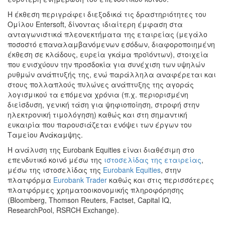
Η έκθεση περιγράφει διεξοδικά τις δραστηριότητες του
Ομίλου Entersoft, δίνοντας ιδιαίτερη έμφαση στα
ανταγωνιστικά πλεονεκτήματα της εταιρείας (μεγάλο
ποσοστό επαναλαμβανόμενων εσόδων, διαφοροποιημένη
έκθεση σε κλάδους, ευρεία γκάμα προϊόντων), στοιχεία
που ενισχύουν την προσδοκία για συνέχιση των υψηλών
ρυθμών ανάπτυξής της, ενώ παράλληλα αναφέρεται και
στους πολλαπλούς πυλώνες ανάπτυξης της αγοράς
λογισμικού τα επόμενα χρόνια (π.χ. περιορισμένη
διείσδυση, γενική τάση για ψηφιοποίηση, στροφή στην
ηλεκτρονική τιμολόγηση) καθώς και στη σημαντική
ευκαιρία που παρουσιάζεται ενόψει των έργων του
Ταμείου Ανάκαμψης.
Η ανάλυση της Eurobank Equities είναι διαθέσιμη στο
επενδυτικό κοινό μέσω της
ιστοσελίδας της εταιρείας
,
μέσω της ιστοσελίδας της
Eurobank Equities
, στην
πλατφόρμα
Eurobank Trader
καθώς και στις περισσότερες
πλατφόρμες χρηματοοικονομικής πληροφόρησης
(Bloomberg, Thomson Reuters, Factset, Capital IQ,
ResearchPool, RSRCH Exchange).