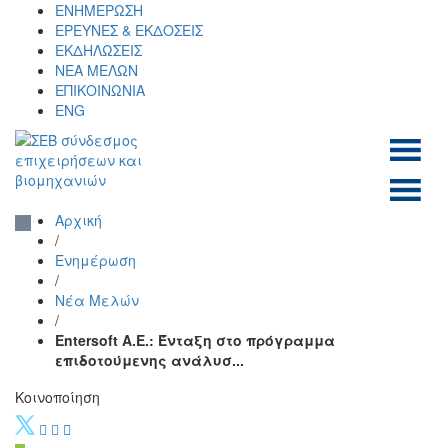
Skip
ΕΝΗΜΕΡΩΣΗ
to
ΕΡΕΥΝΕΣ & ΕΚΔΟΣΕΙΣ
content
ΕΚΔΗΛΩΣΕΙΣ
ΝΕΑ ΜΕΛΩΝ
ΕΠΙΚΟΙΝΩΝΙΑ
ENG
ΣΕΒ σύνδεσμος
SEV
επιχειρήσεων και
Αρχική
βιομηχανιών
/
Ενημέρωση
/
Νέα Μελών
/
Entersoft A.E.: Ένταξη στο πρόγραμμα
επιδοτούμενης ανάλυσ...
Κοινοποίηση