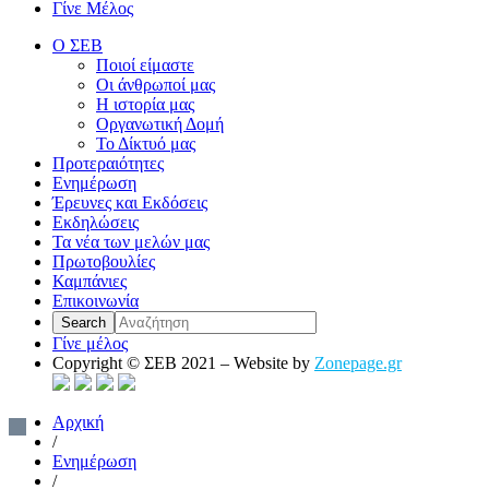
Γίνε Μέλος
Ο ΣΕΒ
Ποιοί είμαστε
Οι άνθρωποί μας
Η ιστορία μας
Οργανωτική Δομή
Το Δίκτυό μας
Προτεραιότητες
Ενημέρωση
Έρευνες και Εκδόσεις
Εκδηλώσεις
Τα νέα των μελών μας
Πρωτοβουλίες
Καμπάνιες
Επικοινωνία
Γίνε μέλος
Copyright © ΣΕΒ 2021 – Website by
Zonepage.gr
Αρχική
/
Ενημέρωση
/