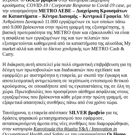
κρούσματος COVID-19 / Corporate Response to Covid-19 case
, με
την υποψηφιότητα
METRO AEBE – Διαχείριση Κρουσμάτων
σε Καταστήματα – Κέντρα Διανομής – Κεντρικά́ Γραφεία
. Με
Ανθρώπινο Δυναμικό 11.000 εργαζομένων εκ των οποίων πάνω
από 9.000 βρίσκονται στην πρώτη γραμμή της εξυπηρέτησης, η
βασική προτεραιότητα της METRO ήταν και εξακολουθεί να είναι
η ασφάλεια των εργαζομένων της και των πελατών που
εξυπηρετούνται καθημερινά από τα καταστήματα της αλυσίδας My
market αλλά και από το δίκτυο χονδρικής των METRO Cash &
Carry.
Η διάκριση αυτή αποτελεί μία πολύ σημαντική επιβράβευση για τη
δέσμη των πρωτοβουλιών και διαδικασιών που σχεδίασε και
εφαρμόζει με αυστηρότητα η εταιρεία, με σκοπό την έγκαιρη και
αποτελεσματική αντιμετώπιση σε περίπτωση εντοπισμού θετικού
κρούσματος, σε οποιαδήποτε από τις εγκαταστάσεις της σε όλη τη
χώρα. Πρωτοβουλίες που προσφέρουν αίσθημα ασφάλειας στους
εργαζομένους που βρίσκονται κάθε μέρα στην πρώτη γραμμή, σε
εξαιρετικά απαιτητικές συνθήκες πάνω από ένα χρόνο τώρα.
Ταυτόχρονα, η εταιρεία απέσπασε
SILVER βραβείο
για τις
δράσεις ψηφιακού μετασχηματισμού που εφάρμοσε,
ανταποκρινόμενη άμεσα στις νέες συνθήκες που διαμορφώθηκαν,
στην κατηγορία
Καινοτομία στα θέματα Υ&Α / Innovation in
Occupational Health and Safety
με την υποψηφιότητα
Οι Homo