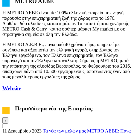
METRO AEBE
H METRO AEBE είναι μία 100% ελληνική εταιρεία με ενεργή
παρουσία στην επιχειρηματική ζωή της χώρας από το 1976.
Διαθέτει δύο αλυσίδες καταστημάτων: Τα καταστήματα χονδρικής
METRO Cash & Carry και τα σούπερ μάρκετ My market με σε
στρατηγικά σημεία σε όλη την Ελλάδα.
Η METRO A.E.B.E., πάνω από 40 χρόνια τώρα, υπηρετεί με
συνέπεια και αξιοπιστία την ελληνική αγορά, στηρίζοντας τον
Έλληνα εργαζόμενο, τον Έλληνα επιχειρηματία, τον Έλληνα
παραγωγό και τον Έλληνα καταναλωτή. Σήμερα, η METRO, μετά
την απόκτηση της αλυσίδας Βερόπουλος, το Φεβρουάριο του 2016,
απασχολεί πάνω από 10.500 εργαζόμενους, αποτελώντας έναν από
τους μεγαλύτερους εργοδότες της χώρας.
Website
Περισσότερα νέα της Εταιρείας
‹
11 Δεκεμβρίου 2023
Τα νέα των μελών μας
METRO AEBE: Πάνω
1