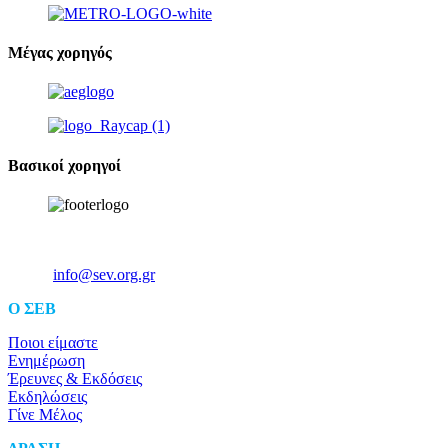
Μέγας χορηγός
Βασικοί χορηγοί
Ξενοφώντος 5, 10557, Αθήνα
Τηλ: +30 211 5006 000
Email:
info@sev.org.gr
O ΣΕΒ
Ποιοι είμαστε
Ενημέρωση
Έρευνες & Εκδόσεις
Εκδηλώσεις
Γίνε Μέλος