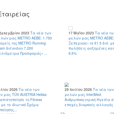
Εταιρείας
Δεκεμβρίου 2023
Τα νέα των
17 Μαΐου 2023
Τα νέα τω
ελών μας
METRO AEBE: 1.750
μελών μας
METRO ΑΕΒΕ
ομείς της METRO Running
Ξεπερνάει το €1.5 δισ. μ
am διένυσαν 7.200
πωλήσεις αυξημένες κα
ιλιόμετρα Προσφοράς» ...
9,5%
υλίου 2026
Τα νέα των
29 Ιουλίου 2026
Τα νέα των
ν μας
TÜV AUSTRIA Hellas:
μελών μας
InterMed:
πιστοποίησε τη Fitness
Ανθρωποκεντρική Ηγεσία σ
 με το ιδιωτικό Σχήμα
εποχές διαρκούς αλλαγής
ποίησης...