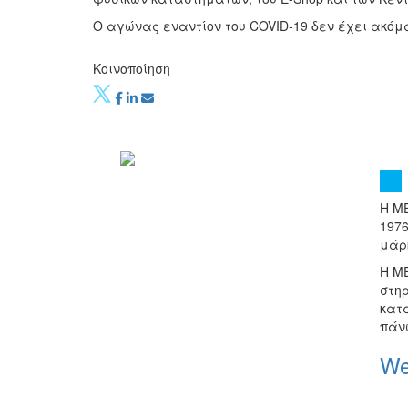
Ο αγώνας εναντίον του COVID-19 δεν έχει ακόμα
Κοινοποίηση
H M
197
μάρ
Η ME
στη
κατ
πάν
We