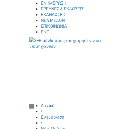
Skip
ΕΝΗΜΕΡΩΣΗ
to
ΕΡΕΥΝΕΣ & ΕΚΔΟΣΕΙΣ
content
ΕΚΔΗΛΩΣΕΙΣ
ΝΕΑ ΜΕΛΩΝ
ΕΠΙΚΟΙΝΩΝΙΑ
ENG
ΣΕΒ σύνδεσμος επιχειρήσεων και
SEV
βιομηχανιών
Αρχική
/
Ενημέρωση
/
Νέα Μελών