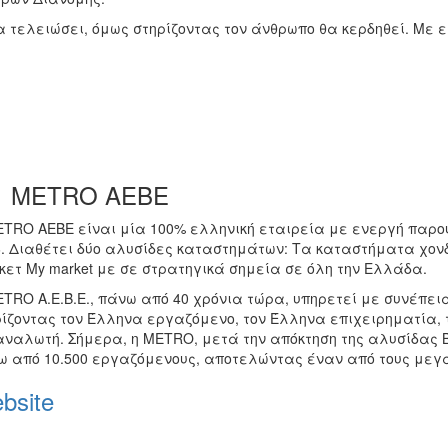
 τελειώσει, όμως στηρίζοντας τον άνθρωπο θα κερδηθεί. Με ε
METRO AEBE
ETRO AEBE είναι μία 100% ελληνική εταιρεία με ενεργή παρου
6. Διαθέτει δύο αλυσίδες καταστημάτων: Τα καταστήματα χονδ
κετ My market με σε στρατηγικά σημεία σε όλη την Ελλάδα.
TRO A.E.B.E., πάνω από 40 χρόνια τώρα, υπηρετεί με συνέπεια
ρίζοντας τον Έλληνα εργαζόμενο, τον Έλληνα επιχειρηματία,
αναλωτή. Σήμερα, η METRO, μετά την απόκτηση της αλυσίδας Β
ω από 10.500 εργαζόμενους, αποτελώντας έναν από τους μεγ
bsite