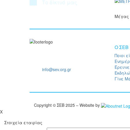
Το δίκτυό μας
Μέγας 
O ΣΕΒ
Ποιοι ε
Ξενοφώντος 5, 10557, Αθήνα
Ενημέ
Τηλ: +30 211 5006 000
Έρευνε
Email:
info@sev.org.gr
Εκδηλώ
Γίνε Μ
Copyright © ΣΕΒ 2025 – Website by
X
Στοιχεία εταιρίας