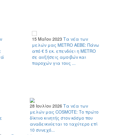
ν
15 Μαΐου 2023
Τα νέα των
1 Ιουνίο
:
μελών μας
METRO AEBE: Πάνω
μελών 
ε
από € 5 εκ. επενδύει η METRO
Συνεργα
τά
σε αυξήσεις αμοιβών και
Fabric R
παροχών για τους ...
ανακύκ
28 Ιουλίου 2026
Τα νέα των
μελών μας
COSMOTE: Το πρώτο
ε
δίκτυο κινητής στον κόσμο που
αναδεικνύεται το ταχύτερο επί
10 συνεχό...