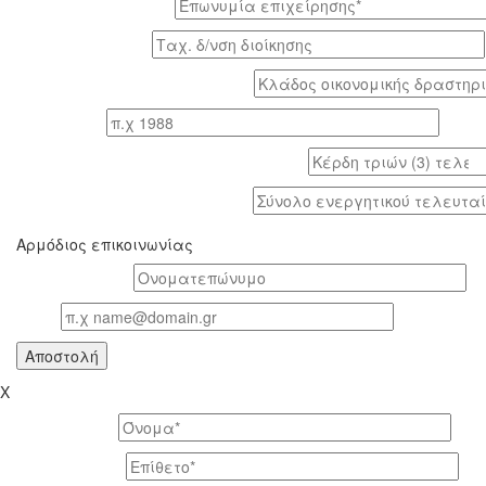
Επωνυμία επιχείρησης*
Tαχ. δ/νση διοίκησης
Κλάδος οικονομικής δραστηριότητας*
Έτος ίδρυσης
Κέρδη τριών (3) τελευταίων ετών (προ φόρων)
Σύνολο ενεργητικού τελευταίου έτους
Αρμόδιος επικοινωνίας
Oνοματεπώνυμο*
Email
X
Το όνομά σας *
Το επίθετό σας *