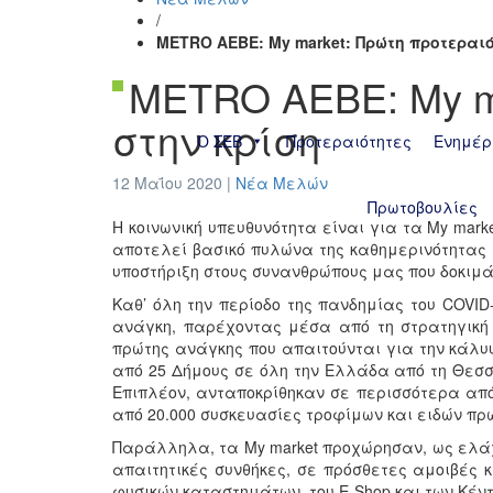
/
METRO AEBE: My market: Πρώτη προτεραιό
METRO AEBE: My m
στην κρίση
Ο ΣΕΒ
Προτεραιότητες
Ενημέρ
12 Μαΐου 2020 |
Νέα Μελών
Πρωτοβουλίες
Η κοινωνική υπευθυνότητα είναι για τα My mar
αποτελεί βασικό πυλώνα της καθημερινότητας 
υποστήριξη στους συνανθρώπους μας που δοκιμά
Καθ’ όλη την περίοδο της πανδημίας του COVID
ανάγκη, παρέχοντας μέσα από τη στρατηγική
πρώτης ανάγκης που απαιτούνται για την κάλυ
από 25 Δήμους σε όλη την Ελλάδα από τη Θεσσα
Επιπλέον, ανταποκρίθηκαν σε περισσότερα απ
από 20.000 συσκευασίες τροφίμων και ειδών πρώ
Παράλληλα, τα My market προχώρησαν, ως ελάχ
απαιτητικές συνθήκες, σε πρόσθετες αμοιβές 
φυσικών καταστημάτων, του E-Shop και των Κέν