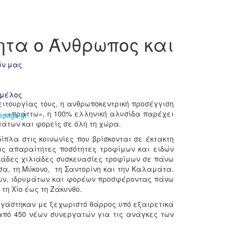
ητα ο Άνθρωπος και
ών μας
 μέλος
ειτουργίας τους, η ανθρωποκεντρική προσέγγιση
α «+πράττω», η 100% ελληνική αλυσίδα παρέχει
epage.gr
μάτων και φορείς σε όλη τη χώρα.
ίπλα στις κοινωνίες που βρίσκονται σε έκτακτη
ς απαραίτητες ποσότητες τροφίμων και ειδών
εκάδες χιλιάδες συσκευασίες τροφίμων σε πάνω
σα, τη Μύκονο, τη Σαντορίνη και την Καλαμάτα.
ίων, ιδρυμάτων και φορέων προσφέροντας πάνω
τη Χίο έως τη Ζάκυνθο.
ργάστηκαν με ξεχωριστό θάρρος υπό εξαιρετικά
 από 450 νέων συνεργατών για τις ανάγκες των