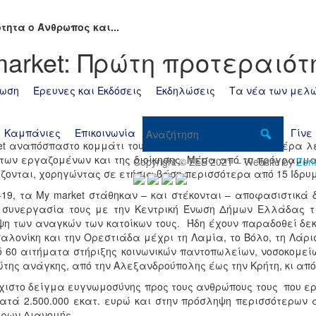
τητα ο Άνθρωπος και...
arket: Πρώτη προτεραιότ
ωση
Έρευνες και Εκδόσεις
Εκδηλώσεις
Τα νέα των μελ
Καμπάνιες
Επικοινωνία
Γίνε
ket αναπόσπαστο κομμάτι του DNA τους. Από την πρώτη μέρα λ
των εργαζομένων και της διοίκησης. Μέσα από το πρόγραμμ
Copyright © ΣΕΒ 2021 – Website by
Zon
ζονται, χορηγώντας σε ετήσια βάση περισσότερα από 15 Ιδρυ
-19, τα My market στάθηκαν – και στέκονται – αποφασιστικά δ
 συνεργασία τους με την Κεντρική Ένωση Δήμων Ελλάδας τι
ψη των αναγκών των κατοίκων τους. Ήδη έχουν παραδοθεί δ
λονίκη και την Ορεστιάδα μέχρι τη Λαμία, το Βόλο, τη Λάρι
ό 60 αιτήματα στήριξης κοινωνικών παντοπωλείων, νοσοκομε
της ανάγκης, από την Αλεξανδρούπολης έως την Κρήτη, κι από 
ιστο δείγμα ευγνωμοσύνης προς τους ανθρώπους τους που ε
κατά 2.500.000 εκατ. ευρώ και στην πρόσληψη περισσότερων
τρων Διανομής.