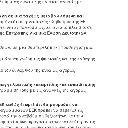
άλιση μιας δυναμικής ενιαίας αγοράς με
πιταγή σε μια ταχέως μεταβαλλόμενη και
δομένο ότι o εργασιακός πληθυσμός της ΕΕ
τείνεται παγκοσμίως. Σε αυτό το πλαίσιο, σε
ής Επιτροπής για μία Ένωση Δεξιοτήτων
άσεων, με μια συμπεριληπτική προσέγγιση διά
ει άριστη γνώση της ψηφιακής και της καθαρής
ο του δυναμικού της ενιαίας αγοράς
επαγγελματικής κατάρτισης και εκπαίδευσης
γράμμισή τους με τις ανάγκες της αγοράς
Κ καθώς θεωρεί ότι θα μπορούσε να
ρογραμμάτων ΕΕΚ πρέπει να σέβεται τις
φορά την αναβάθμιση δεξιοτήτων και την
των υφιστάμενων προγραμμάτων και δεύτερον τις
ης πόρων του Ευρωπαϊκού Κοινωνικού Ταμείου