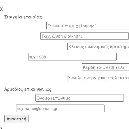
X
Στοιχεία εταιρίας
Επωνυμία επιχείρησης*
Tαχ. δ/νση διοίκησης
Κλάδος οικονομικής δραστηριότητας*
Έτος ίδρυσης
Κέρδη τριών (3) τελευταίων ετών (προ φόρων)
Σύνολο ενεργητικού τελευταίου έτους
Αρμόδιος επικοινωνίας
Oνοματεπώνυμο*
Email
X