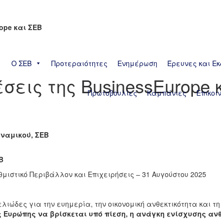
rope και ΣΕΒ
Ο ΣΕΒ
Προτεραιότητες
Ενημέρωση
Έρευνες και Εκ
 θέσεις της BusinessEurope
Πρωτοβουλίες
Καμπάνιες
Επικοι
βάλλον
ναμικού, ΣΕΒ
Β
θμιστικό Περιβάλλον και Επιχειρήσεις – 31 Αυγούστου 2025
ιώδες για την ευημερία, την οικονομική ανθεκτικότητα και τη
 Ευρώπης να βρίσκεται υπό πίεση, η ανάγκη ενίσχυσης ανθ