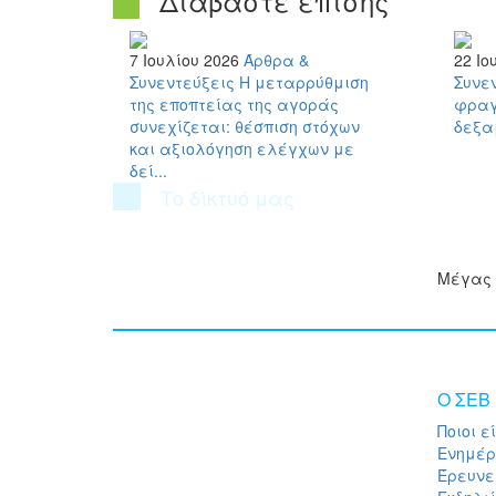
Διαβάστε επίσης
7 Ιουλίου 2026
Άρθρα &
22 Ιο
Συνεντεύξεις
Η μεταρρύθμιση
Συνε
της εποπτείας της αγοράς
φραγ
συνεχίζεται: θέσπιση στόχων
δεξα
και αξιολόγηση ελέγχων με
δεί...
Το δίκτυό μας
Μέγας 
O ΣΕΒ
Ποιοι ε
Ενημέ
Έρευνε
Ξενοφώντος 5, 10557, Αθήνα