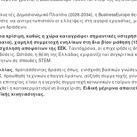
υετές Δημοσιονομικό Πλαίσιο (2028-2034), η BusinessEurope θε
ώστε να αντιμετωπιστούν οι ελλείψεις στη αγορά εργασίας, μ
ιων δράσεων.
ρα κρίσιμη, καθώς η χώρα καταγράφει σημαντικές υστερήσε
ατα), χαμηλή συμμετοχή ενηλίκων στη δια βίου μάθηση (1
σχόληση αποφοίτων της ΕΕΚ.
Ταυτόχρονα, οι επιχειρήσεις δ
δύσεις. Ωστόσο, η θέση της Ελλάδας εμφανίζεται συγκριτικά
τητών σε σπουδές STEM.
υλίας
, προτάσσοντας δράσεις όπως: ενίσχυση βασικών γνώσ
Κ, προώθηση τεχνικών επαγγελμάτων, αύξηση συμμετοχής γυνα
ο επιτυχίας είναι η ενεργός συμμετοχή κοινωνικών εταίρων στ
χθεί η κατακερματισμένη διαχείριση.
Ειδική μέριμνα απαιτε
ϊκής κινητικότητας.