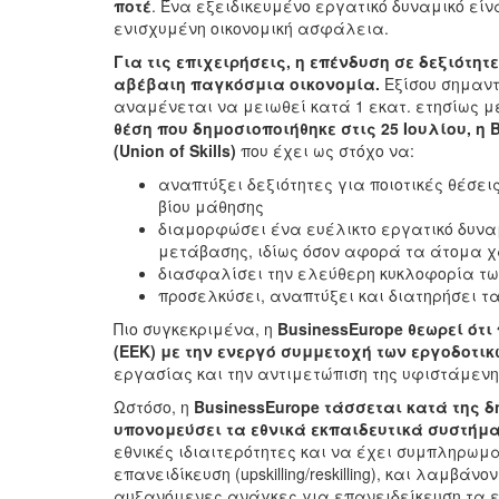
ποτέ
. Ένα εξειδικευμένο εργατικό δυναμικό εί
ενισχυμένη οικονομική ασφάλεια.
Για τις επιχειρήσεις, η επένδυση σε δεξιότη
αβέβαιη παγκόσμια οικονομία.
Εξίσου σημαντ
αναμένεται να μειωθεί κατά 1 εκατ. ετησίως μέ
θέση που δημοσιοποιήθηκε στις 25 Ιουλίου, η
(
Union
of
Skills
)
που έχει ως στόχο να:
αναπτύξει δεξιότητες για ποιοτικές θέσε
βίου μάθησης
διαμορφώσει ένα ευέλικτο εργατικό δυναμ
μετάβασης, ιδίως όσον αφορά τα άτομα χ
διασφαλίσει την ελεύθερη κυκλοφορία των
προσελκύσει, αναπτύξει και διατηρήσει τ
Πιο συγκεκριμένα, η
BusinessEurope
θεωρεί ότι
(ΕΕΚ) με την ενεργό συμμετοχή των εργοδοτι
εργασίας και την αντιμετώπιση της υφιστάμενη
Ωστόσο, η
BusinessEurope
τάσσεται κατά της δ
υπονομεύσει τα εθνικά εκπαιδευτικά συστήμ
εθνικές ιδιαιτερότητες και να έχει συμπληρωμ
επανειδίκευση (upskilling/reskilling), και λαμ
αυξανόμενες ανάγκες για επανειδείκευση τα επ