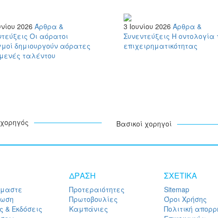
υνίου 2026
Άρθρα &
3 Ιουνίου 2026
Άρθρα &
ντεύξεις
Οι αόρατοι
Συνεντεύξεις
Η oντολογία 
μοί δημιουργούν αόρατες
επιχειρηματικότητας
μενές ταλέντου
χορηγός
Βασικοί χορηγοί
ΔΡΑΣΗ
ΣΧΕΤΙΚΑ
ίμαστε
Προτεραιότητες
Sitemap
ρωση
Πρωτοβουλίες
Όροι Χρήσης
ς & Εκδόσεις
Καμπάνιες
Πολιτική απορρ