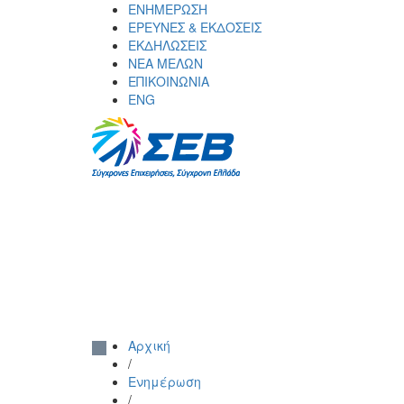
Skip
ΕΝΗΜΕΡΩΣΗ
to
ΕΡΕΥΝΕΣ & ΕΚΔΟΣΕΙΣ
content
ΕΚΔΗΛΩΣΕΙΣ
ΝΕΑ ΜΕΛΩΝ
ΕΠΙΚΟΙΝΩΝΙΑ
ENG
ΣΕΒ σύνδεσμος επιχειρήσεων και
SEV
βιομηχανιών
Αρχική
/
Ενημέρωση
/