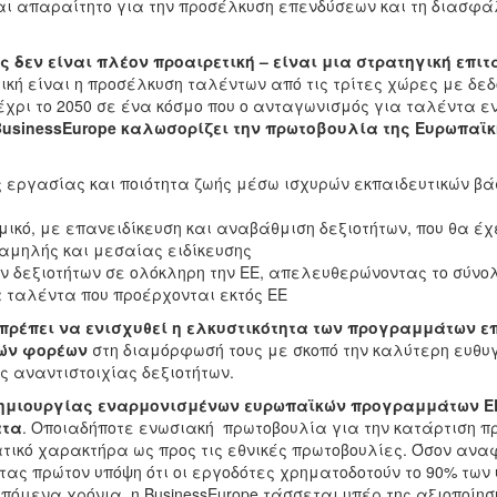
ναι απαραίτητο για την προσέλκυση επενδύσεων και τη διασφ
τες δεν είναι πλέον προαιρετική – είναι μια στρατηγική ε
ική είναι η προσέλκυση ταλέντων από τις τρίτες χώρες με δε
χρι το 2050 σε ένα κόσμο που ο ανταγωνισμός για ταλέντα εν
BusinessEurope
καλωσορίζει την πρωτοβουλία της Ευρωπαϊκ
ις εργασίας και ποιότητα ζωής μέσω ισχυρών εκπαιδευτικών β
ικό, με επανειδίκευση και αναβάθμιση δεξιοτήτων, που θα έχ
αμηλής και μεσαίας ειδίκευσης
 δεξιοτήτων σε ολόκληρη την ΕΕ, απελευθερώνοντας το σύνολ
α ταλέντα που προέρχονται εκτός ΕΕ
 πρέπει να ενισχυθεί η ελκυστικότητα των προγραμμάτων 
κών φορέων
στη διαμόρφωσή τους με σκοπό την καλύτερη ευθυ
ς αναντιστοιχίας δεξιοτήτων.
ημιουργίας εναρμονισμένων ευρωπαϊκών προγραμμάτων ΕΕ
ατα
. Οποιαδήποτε ενωσιακή πρωτοβουλία για την κατάρτιση π
ατικό χαρακτήρα ως προς τις εθνικές πρωτοβουλίες. Όσον ανα
βάνοντας πρώτον υπόψη ότι οι εργοδότες χρηματοδοτούν το 90% 
όμενα χρόνια, η BusinessEurope τάσσεται υπέρ της αξιοποίησ