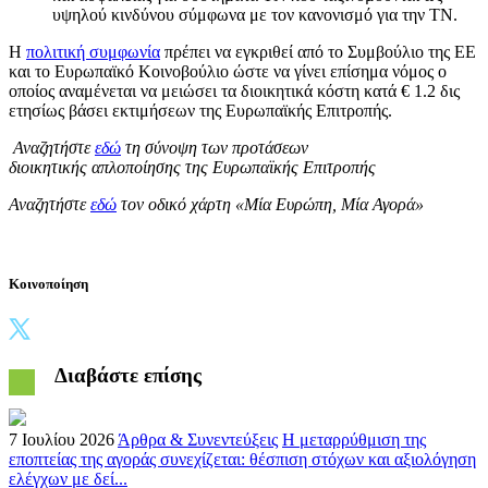
υψηλού κινδύνου σύμφωνα με τον κανονισμό για την ΤΝ.
Η
πολιτική συμφωνία
πρέπει να εγκριθεί από το Συμβούλιο της ΕΕ
και το Ευρωπαϊκό Κοινοβούλιο ώστε να γίνει επίσημα νόμος ο
οποίος αναμένεται να μειώσει τα διοικητικά κόστη κατά € 1.2 δις
ετησίως βάσει εκτιμήσεων της Ευρωπαϊκής Επιτροπής.
Αναζητήστε
εδώ
τη σύνοψη των προτάσεων
διοικητικής απλοποίησης της Ευρωπαϊκής Επιτροπής
Αναζητήστε
εδώ
τον οδικό χάρτη «Μία Ευρώπη, Μία Αγορά»
Κοινοποίηση
Διαβάστε επίσης
7 Ιουλίου 2026
Άρθρα & Συνεντεύξεις
Η μεταρρύθμιση της
εποπτείας της αγοράς συνεχίζεται: θέσπιση στόχων και αξιολόγηση
ελέγχων με δεί...