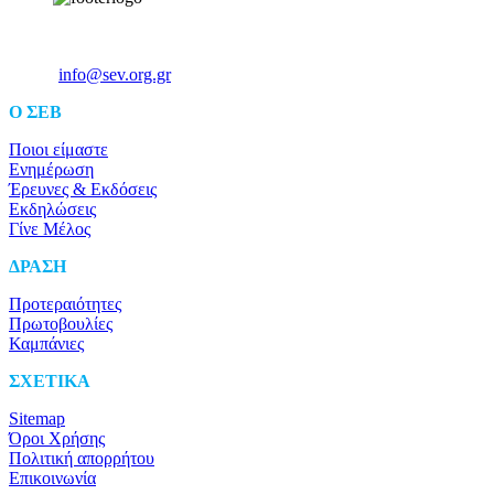
Ξενοφώντος 5, 10557, Αθήνα
Τηλ: +30 211 5006 000
Email:
info@sev.org.gr
O ΣΕΒ
Ποιοι είμαστε
Ενημέρωση
Έρευνες & Εκδόσεις
Εκδηλώσεις
Γίνε Μέλος
ΔΡΑΣΗ
Προτεραιότητες
Πρωτοβουλίες
Καμπάνιες
ΣΧΕΤΙΚΑ
Sitemap
Όροι Χρήσης
Πολιτική απορρήτου
Επικοινωνία