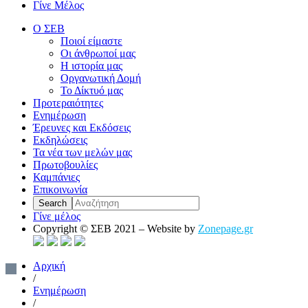
Γίνε Μέλος
Ο ΣΕΒ
Ποιοί είμαστε
Οι άνθρωποί μας
Η ιστορία μας
Οργανωτική Δομή
Το Δίκτυό μας
Προτεραιότητες
Ενημέρωση
Έρευνες και Εκδόσεις
Εκδηλώσεις
Τα νέα των μελών μας
Πρωτοβουλίες
Καμπάνιες
Επικοινωνία
Γίνε μέλος
Copyright © ΣΕΒ 2021 – Website by
Zonepage.gr
Αρχική
/
Ενημέρωση
/