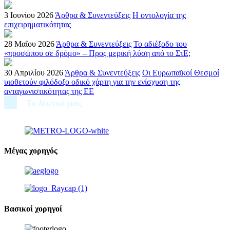
3 Ιουνίου 2026
Άρθρα & Συνεντεύξεις
Η oντολογία της
επιχειρηματικότητας
28 Μαΐου 2026
Άρθρα & Συνεντεύξεις
Το αδιέξοδο του
«προσώπου σε δρόμο» – Προς μερική λύση από το ΣτΕ;
30 Απριλίου 2026
Άρθρα & Συνεντεύξεις
Οι Ευρωπαϊκοί Θεσμοί
υιοθετούν φιλόδοξο οδικό χάρτη για την ενίσχυση της
ανταγωνιστικότητας της ΕΕ
Το δίκτυό μας
Μέγας χορηγός
Βασικοί χορηγοί