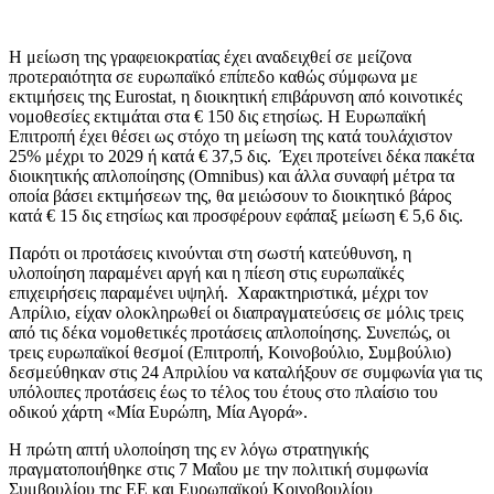
Η μείωση της γραφειοκρατίας έχει αναδειχθεί σε μείζονα
προτεραιότητα σε ευρωπαϊκό επίπεδο καθώς σύμφωνα με
εκτιμήσεις της Eurostat, η διοικητική επιβάρυνση από κοινοτικές
νομοθεσίες εκτιμάται στα € 150 δις ετησίως. Η Ευρωπαϊκή
Επιτροπή έχει θέσει ως στόχο τη μείωση της κατά τουλάχιστον
25% μέχρι το 2029 ή κατά € 37,5 δις. Έχει προτείνει δέκα πακέτα
διοικητικής απλοποίησης (Omnibus) και άλλα συναφή μέτρα τα
οποία βάσει εκτιμήσεων της, θα μειώσουν το διοικητικό βάρος
κατά € 15 δις ετησίως και προσφέρουν εφάπαξ μείωση € 5,6 δις.
Παρότι οι προτάσεις κινούνται στη σωστή κατεύθυνση, η
υλοποίηση παραμένει αργή και η πίεση στις ευρωπαϊκές
επιχειρήσεις παραμένει υψηλή. Χαρακτηριστικά, μέχρι τον
Απρίλιο, είχαν ολοκληρωθεί οι διαπραγματεύσεις σε μόλις τρεις
από τις δέκα νομοθετικές προτάσεις απλοποίησης. Συνεπώς, οι
τρεις ευρωπαϊκοί θεσμοί (Επιτροπή, Κοινοβούλιο, Συμβούλιο)
δεσμεύθηκαν στις 24 Απριλίου να καταλήξουν σε συμφωνία για τις
υπόλοιπες προτάσεις έως το τέλος του έτους στο πλαίσιο του
οδικού χάρτη «Μία Ευρώπη, Μία Αγορά».
Η πρώτη απτή υλοποίηση της εν λόγω στρατηγικής
πραγματοποιήθηκε στις 7 Μαΐου με την πολιτική συμφωνία
Συμβουλίου της ΕΕ και Ευρωπαϊκού Κοινοβουλίου