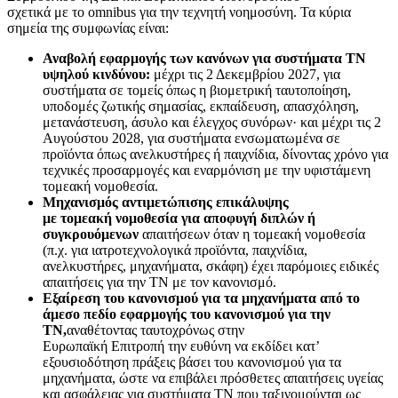
σχετικά με το omnibus για την τεχνητή νοημοσύνη. Τα κύρια
σημεία της συμφωνίας είναι:
Αναβολή εφαρμογής των κανόνων για συστήματα ΤΝ
υψηλού κινδύνου:
μέχρι τις 2 Δεκεμβρίου 2027, για
συστήματα σε τομείς όπως η βιομετρική ταυτοποίηση,
υποδομές ζωτικής σημασίας, εκπαίδευση, απασχόληση,
μετανάστευση, άσυλο και έλεγχος συνόρων· και μέχρι τις 2
Αυγούστου 2028, για συστήματα ενσωματωμένα σε
προϊόντα όπως ανελκυστήρες ή παιχνίδια, δίνοντας χρόνο για
τεχνικές προσαρμογές και εναρμόνιση με την υφιστάμενη
τομεακή νομοθεσία.
Μηχανισμός αντιμετώπισης επικάλυψης
με τομεακή νομοθεσία για αποφυγή διπλών ή
συγκρουόμενων
απαιτήσεων όταν η τομεακή νομοθεσία
(π.χ. για ιατροτεχνολογικά προϊόντα, παιχνίδια,
ανελκυστήρες, μηχανήματα, σκάφη) έχει παρόμοιες ειδικές
απαιτήσεις για την ΤΝ με τον κανονισμό.
Εξαίρεση του κανονισμού για τα μηχανήματα από το
άμεσο πεδίο εφαρμογής του κανονισμού για την
ΤΝ,
αναθέτοντας ταυτοχρόνως στην
Ευρωπαϊκή Επιτροπή την ευθύνη να εκδίδει κατ’
εξουσιοδότηση πράξεις βάσει του κανονισμού για τα
μηχανήματα, ώστε να επιβάλει πρόσθετες απαιτήσεις υγείας
και ασφάλειας για συστήματα ΤΝ που ταξινομούνται ως