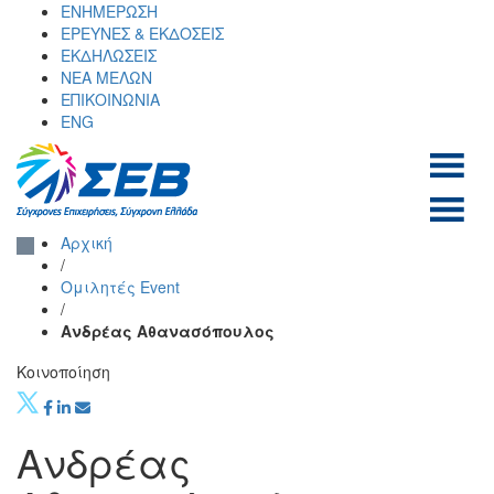
Skip
ΕΝΗΜΕΡΩΣΗ
to
ΕΡΕΥΝΕΣ & ΕΚΔΟΣΕΙΣ
content
ΕΚΔΗΛΩΣΕΙΣ
ΝΕΑ ΜΕΛΩΝ
ΕΠΙΚΟΙΝΩΝΙΑ
ENG
ΣΕΒ σύνδεσμος
SEV
Αρχική
επιχειρήσεων και
/
βιομηχανιών
Ομιλητές Event
/
Ανδρέας Αθανασόπουλος
Κοινοποίηση
Ανδρέας