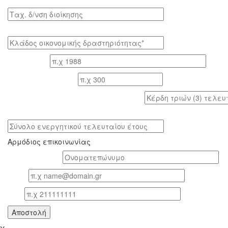
Tαχ. δ/νση διοίκησης
Κλάδος οικονομικής δραστηριότητας*
Έτος ίδρυσης
Αριθμός εργαζομένων
Κέρδη τριών (3) τελευταίων ετών (προ φόρων)
Σύνολο ενεργητικού τελευταίου έτους
Αρμόδιος επικοινωνίας
Oνοματεπώνυμο*
Email
Τηλ