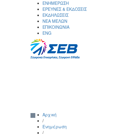
Skip
ΕΝΗΜΕΡΩΣΗ
to
ΕΡΕΥΝΕΣ & ΕΚΔΟΣΕΙΣ
content
ΕΚΔΗΛΩΣΕΙΣ
ΝΕΑ ΜΕΛΩΝ
ΕΠΙΚΟΙΝΩΝΙΑ
ENG
ΣΕΒ σύνδεσμος επιχειρήσεων και
SEV
βιομηχανιών
Αρχική
/
Ενημέρωση
/