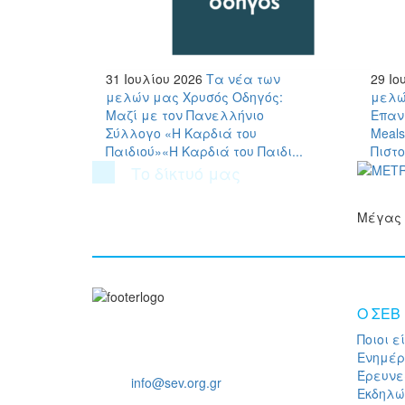
31 Ιουλίου 2026
Τα νέα των
29 Ιο
μελών μας
Χρυσός Οδηγός:
μελώ
Μαζί με τον Πανελλήνιο
Επανα
Σύλλογο «Η Καρδιά του
Meals
Παιδιού»«Η Καρδιά του Παιδι...
Πιστο
Το δίκτυό μας
Μέγας 
O ΣΕΒ
Ποιοι ε
Ξενοφώντος 5, 10557, Αθήνα
Ενημέ
Τηλ: +30 211 5006 000
Έρευνε
Email:
info@sev.org.gr
Εκδηλώ