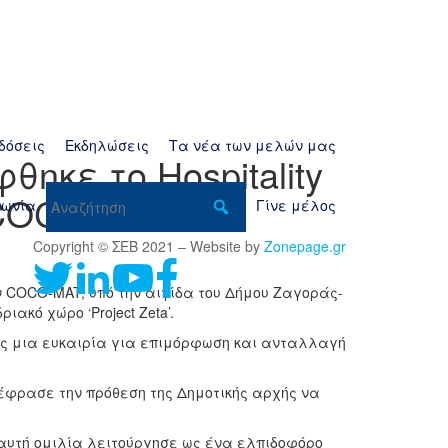
δόσεις
Εκδηλώσεις
Τα νέα των μελών μας
ηκε το Hospitality
by COCO-MAT
νωνία
Γίνε μέλος
Copyright © ΣΕΒ 2021 – Website by
Zonepage.gr
 την COCO-MAT, υπό την αιγίδα του Δήμου Ζαγοράς-
ακό χώρο ‘Project Ζeta’.
ας μια ευκαιρία για επιμόρφωση και ανταλλαγή
έφρασε την πρόθεση της Δημοτικής αρχής να
 αυτή ομιλία λειτούργησε ως ένα ελπιδοφόρο