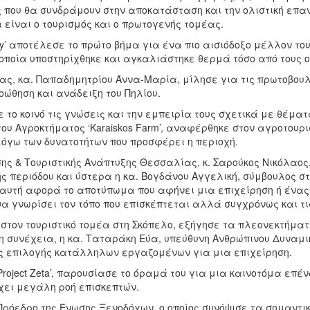
 που θα συνδράμουν στην αποκατάσταση και την ολιστική επαν
είναι ο τουρισμός και ο πρωτογενής τομέας.
tality’ αποτέλεσε το πρώτο βήμα για ένα πιο αισιόδοξο μέλλον τ
 οποία υποστηρίχθηκε και αγκαλιάστηκε θερμά τόσο από τους ο
ίας, κα. Παπαδημητρίου Άννα-Μαρία, μίλησε για τις πρωτοβο
ροώθηση και ανάδειξη του Πηλίου.
το κοινό τις γνώσεις και την εμπειρία τους σχετικά με θέματ
του Αγροκτήματος ‘Karaiskos Farm’, αναφέρθηκε στον αγροτουρι
όγω των δυνατοτήτων που προσφέρει η περιοχή.
 & Τουριστικής Ανάπτυξης Θεσσαλίας, κ. Σαρούκος Νικόλαος, 
ς περιόδου και ύστερα η κα. Βογδάνου Αγγελική, σύμβουλος σ
ογία αυτή αφορά το αποτύπωμα που αφήνει μια επιχείρηση ή ένα
να γνωρίσει τον τόπο που επισκέπτεται αλλά συγχρόνως και τι
 στον τουριστικό τομέα στη Σκόπελο, εξήγησε τα πλεονεκτήματ
τη συνέχεια, η κα. Ταταράκη Εύα, υπεύθυνη Ανθρώπινου Δυναμ
υς επιλογής κατάλληλων εργαζομένων για μια επιχείρηση.
‘Project Zeta’, παρουσίασε το όραμά του για μια καινοτόμα επ
χει μεγάλη ροή επισκεπτών.
 Πρόεδρο της Ένωσης Ξενοδόχων, ο οποίος συνόψισε τα σημαντι