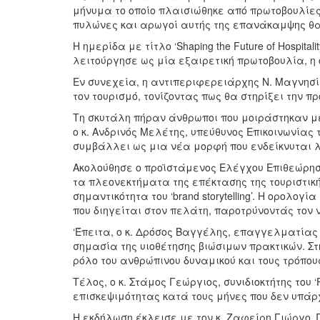
μήνυμα το οποίο πλαισιώθηκε από πρωτοβουλίες
πυλώνες και αρωγοί αυτής της επανάκαμψης θα 
Η ημερίδα με τίτλο ‘Shaping the Future of Hospi
λειτούργησε ως μία εξαιρετική πρωτοβουλία, η
Εν συνεχεία, η αντιπεριφερειάρχης Ν. Μαγνησ
τον τουρισμό, τονίζοντας πως θα στηρίξει την π
Τη σκυτάλη πήραν άνθρωποι που μοιράστηκαν με 
ο κ. Ανδρινός Μελέτης, υπεύθυνος Επικοινωνίας 
συμβάλλει ως μια νέα μορφή που ενδείκνυται λ
Ακολούθησε ο προϊστάμενος Ελέγχου Επιθεώρησης
τα πλεονεκτήματα της επέκτασης της τουριστική
σημαντικότητα του ‘brand storytelling’. Η ορολ
που διηγείται στον πελάτη, παροτρύνοντάς τον 
‘Έπειτα, ο κ. Δρόσος Βαγγέλης, επαγγελματίας
σημασία της υιοθέτησης βιώσιμων πρακτικών. Σ
ρόλο του ανθρώπινου δυναμικού και τους τρόπο
Τέλος, ο κ. Στάμος Γεώργιος, συνιδιοκτήτης του 
επισκεψιμότητας κατά τους μήνες που δεν υπάρ
Η εκδήλωση έκλεισε με τον κ. Ζαφείρη Γιώργο,