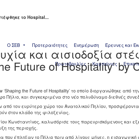
έφθηκε το Hospital...
Ο ΣΕΒ
Προτεραιότητες
Ενημέρωση
Έρευνες και Εκ
χία και αισιοδοξία στέφθ
e Future of Hospitality’ 
Πρωτοβουλίες
Καμπάνιες
Επικοι
 ‘Shaping the Future of Hospitality’ το οποίο διοργανώθηκε από
ο Πήλιο, και συγκεκριμένα στο νέο πολυδύναμο διεθνές συνεδρι
από τον ευρύτερο χώρο του Ανατολικού Πηλίου, προσφέροντ
ν στον κλάδο της φιλοξενίας.
ου Κωνσταντίνος, καλωσόρισε τους παρευρισκόμενους και εξ
υξη της περιοχής.
 που έπληξαν το Πήλιο πριν από λίγους μήνες, η εισαγωγική