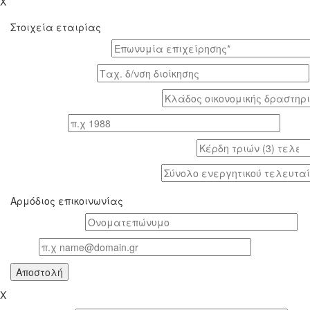
X
Στοιχεία εταιρίας
Επωνυμία επιχείρησης*
Tαχ. δ/νση διοίκησης
Κλάδος οικονομικής δραστηριότητας*
Έτος ίδρυσης
Κέρδη τριών (3) τελευταίων ετών (προ φόρων)
Σύνολο ενεργητικού τελευταίου έτους
Αρμόδιος επικοινωνίας
Oνοματεπώνυμο*
Email
X