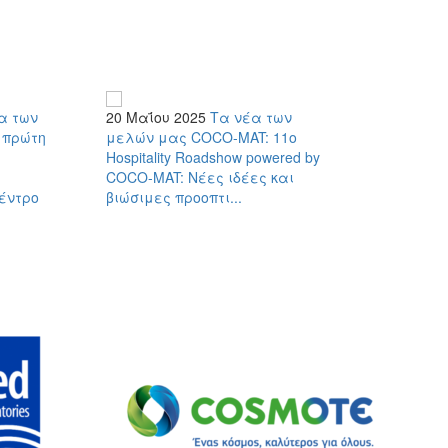
α των
20 Μαΐου 2025
Τα νέα των
30 Απρι
 πρώτη
μελών μας
COCO-MAT: 11ο
μελών 
Hospitality Roadshow powered by
παγκόσ
COCO-MAT: Νέες ιδέες και
κυκλική
έντρο
βιώσιμες προοπτι...
MAT