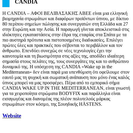
CANDIA
Η CANDIA – ΑΦΟΙ ΒΕΛΙΒΑΣΑΚΗΣ ΑΒΕΕ είναι μια ελληνική
βιομηχανία στρωμάτων και διαφόρων προϊόντων ύπνου, με δίκτυο
80 περίπου σημείων πώλησης και συνεργατών στη Ελλάδα και 27
στην Ευρώπη και την Ασία. Η παραγωγή γίνεται αποκλειστικά στις
ιδιόκτητες εγκαταστάσεις στην έδρα της εταιρίας στα Σπάτα με τα
πιο αυστηρά πρότυπα και πιστοποιημένες διαδικασίες. Επιλέγει
πρώτες ύλες και πρακτικές που σέβονται το περιβάλλον και τον
άνθρωπο. Επενδύει συνεχώς σε νέες τεχνολογίες έχει την
καινοτομία και τη βιωσιμότητα στις αξίες της, αποδίδει ιδιαίτερη
σημασία στους πελάτες της, τους συνεργάτες της και το ανθρώπινο
δυναμικό της. Η υπόσχεση της CANDIA «Wake up in the
Mediterranean» δεν είναι παρά μια υπενθύμιση ότι οφείλουμε στον
εαυτό μας τη ψυχική και σωματική ανάπαυση που μόνο ένας καλός
ύπνος μπορεί να μας προσφέρει. Πέρα από το εμπορικό σήμα
CANDIA WAKE UP IN THE MEDITERRANEAN, είναι γνωστή
για τα χειροποίητα στρώματα BODYFIX και παράλληλα είναι
εισαγωγέας και διανομέας της πλέον πολυτελούς μάρκας
στρωμάτων στον κόσμο, της Σουηδικής HÄSTENS.
Website