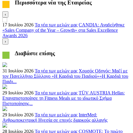
Περισσότερα νέα της Εταιρείας
‹
17 Ιουλίου 2026
Τα νέα των μελών μας
CANDIA: Αναδείχθηκε
3
«Sales Company of the Year – Growth» στα Sales Excellence
έ
Awards 2026
Α
›
Διαβάστε επίσης
31 Ιουλίου 2026
Τα νέα των μελών μας
Χρυσός Οδηγός: Μαζί με
τον Πανελλήνιο Σύλλογο «Η Καρδιά του Παιδιού»«Η Καρδιά του
Παιδι...
29 Ιουλίου 2026
Τα νέα των μελών μας
TÜV AUSTRIA Hellas:
Επαναπιστοποίησε τη Fitness Meals με το ιδιωτικό Σχήμα
Πιστοποίησης...
29 Ιουλίου 2026
Τα νέα των μελών μας
InterMed:
Ανθρωποκεντρική Ηγεσία σε εποχές διαρκούς αλλαγής
28 Ιουλίου 2026
Τα νέα των μελών μας
COSMOTE: Το πρώτο