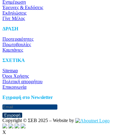
Ενημέρωση
Έρευνες & Εκδόσεις
Εκδηλώσεις
Γίνε Μέλος
ΔΡΑΣΗ
Προτεραιότητες
Πρωτοβουλίες
Καμπάνιες
ΣΧΕΤΙΚΑ
Sitemap
Όροι Χρήσης
Πολιτική απορρήτου
Επικοινωνία
Eγγραφή στο Newsletter
Εγγραφή
Copyright © ΣΕΒ 2025 – Website by
X