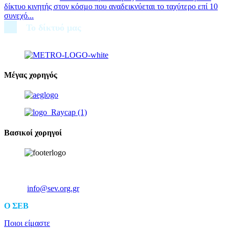
δίκτυο κινητής στον κόσμο που αναδεικνύεται το ταχύτερο επί 10
συνεχό...
Το δίκτυό μας
Μέγας χορηγός
Βασικοί χορηγοί
Ξενοφώντος 5, 10557, Αθήνα
Τηλ: +30 211 5006 000
Email:
info@sev.org.gr
O ΣΕΒ
Ποιοι είμαστε