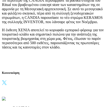
Το περίπτερο της CANDIA περιλάμβανε τα βασικά στοιχεία του
Ritual του βραβευμένου concept store των καταστημάτων της σε
αρμονία με τη Μεσογειακή αρχιτεκτονική. Σε αυτό το μεσογειακό
και φιλόξενο σκηνικό, πέρα από τη συλλογή ξενοδοχειακών
στρωμάτων, η CANDIA παρουσίασε το νέο στρώμα KERAMOS
της συλλογής INVENTOR, που λάνσαρε φέτος τον Νοέμβριο.
Η έκθεση XENIA αποτελεί το κορυφαίο εμπορικό φόρουμ για τον
τουριστικό κλάδο και σημαντικό πυλώνα για την ανάπτυξη της
τουριστικής βιομηχανίας στη χώρα μας. Φέτος, έδωσαν το παρόν
περισσότεροι από 500 εκθέτες, παρουσιάζοντας τις πρωτοπόρες
τάσεις και τις καινοτομίες στον κλάδο.
Κοινοποίηση