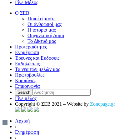
Γίνε Μέλος
Ο ΣΕΒ
Ποιοί είμαστε
Οι άνθρωποί μας
Η ιστορία μας
Οργανωτική Δομή
Το Δίκτυό μας
Προτεραιότητες
Ενημέρωση
Έρευνες και Εκδόσεις
Εκδηλώσεις
Τα νέα των μελών μας
Πρωτοβουλίες
Καμπάνιες
Επικοινωνία
Γίνε μέλος
Copyright © ΣΕΒ 2021 – Website by
Zonepage.gr
Αρχική
/
Ενημέρωση
/