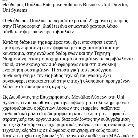
Θεόδωρος Πούλιας
Enterprise Solutions Business Unit Director,
Uni Systems
Ο Θεόδωρος Πούλιας με περισσότερα από 25 χρόνια εμπειρίας
στην Πληροφορική, διαθέτει ένα σημαντικό χαρτοφυλάκιο
σύνθετων ψηφιακών πρωτοβουλιών.
Κατά τη διάρκεια της καριέρας του, έχει αποκτήσει εκτενή
εμπειρογνωμοσύνη στον ψηφιακό μετασχηματισμό και την
καινοτομία, στην ανάλυση δεδομένων και την Τεχνητή
Νοημοσύνη, στον μετασχηματισμό συστημάτων σε περιβάλλοντα
cloud, στον εκσυγχρονισμό εφαρμογών και στη συνολική
ενοποίηση συστημάτων. Η στρατηγική του προσέγγιση,
συνδυασμένη με την εις βάθος τεχνική του γνώση, έχει
συνεισφέρει αποφασιστικά στην επιτυχή υλοποίηση προηγμένων
λύσεων σε διαφορετικές αγορές.
Ως Διευθυντής της Επιχειρησιακής Μονάδας Λύσεων στη Uni
Systems, είναι υπεύθυνος για την επίβλεψη του ολοκληρωμένου
χαρτοφυλακίου οριζόντιων λύσεων της εταιρείας, παίζοντας
καθοριστικό ρόλο στη διαμόρφωση και εκτέλεση της ψηφιακής
στρατηγικής του οργανισμού, διασφαλίζοντας την ευθυγράμμιση
με τις εξελισσόμενες επιχειρηματικές ανάγκες και τις αναδυόμενες
τεχνολογικές τάσεις σε διάφορους επιχειρηματικούς τομείς.
Κατέχει πτυχίο στις Σπουδές Υπολογιστών καθώς και MBA από το