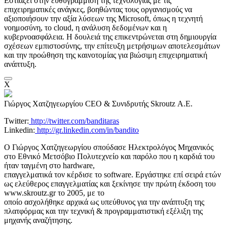
Εστιάζει στην ευθυγράμμιση της τεχνολογίας με τις
επιχειρηματικές ανάγκες, βοηθώντας τους οργανισμούς να
αξιοποιήσουν την αξία λύσεων της Microsoft, όπως η τεχνητή
νοημοσύνη, το
cloud
, η ανάλυση δεδομένων και η
κυβερνοασφάλεια
. Η δουλειά της επικεντρώνεται στη δημιουργία
σχέσεων εμπιστοσύνης, την επίτευξη μετρήσιμων αποτελεσμάτων
και την προώθηση της καινοτομίας για βιώσιμη επιχειρηματική
ανάπτυξη.
X
Γιώργος Χατζηγεωργίου
CEO & Συνιδρυτής Skroutz Α.Ε.
Twitter:
http://twitter.com/banditaras
Linkedin:
http://gr.linkedin.com/in/bandito
Ο Γιώργος Χατζηγεωργίου σπούδασε Ηλεκτρολόγος Μηχανικός
στο Εθνικό Μετσόβιο Πολυτεχνείο και παρόλο που η καρδιά του
ήταν ταγμένη στο hardware,
επαγγελματικά τον κέρδισε το software. Εργάστηκε επί σειρά ετών
ως ελεύθερος επαγγελματίας και ξεκίνησε την πρώτη έκδοση του
www.skroutz.gr το 2005, με το
οποίο ασχολήθηκε αρχικά ως υπεύθυνος για την ανάπτυξη της
πλατφόρμας και την τεχνική & προγραμματιστική εξέλιξη της
μηχανής αναζήτησης.