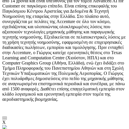
από 14 χρόνια και είναι υπεύθυνος για τον τομέα Advanced AI for
Customer σε παγκόσμιο επίπεδο. Είναι επίσης επικεφαλής του
Παγκόσμιου Κέντρου Αριστείας για Δεδομένα & Τεχνητή
Νοημοσύνη της εταιρείας στην Ελλάδα. Στο πλαίσιο αυτό,
συνεργάζεται με πελάτες της Accenture σε όλο τον κόσμο,
σχεδιάζοντας και υλοποιώντας ολοκληρωμένες λύσεις που
αξιοποιούν τεχνολογίες μηχανικής μάθησης και παραγωγικής
τεχνητής νοημοσύνης. Εξειδικεύεται σε πελατοκεντρικές λύσεις με
τη χρήση τεχνητής νοημοσύνης, εφαρμοσμένη σε επιχειρησιακές
διαδικασίες πωλήσεων, εμπορίου και τιμολόγησης. Πριν ενταχθεί
στην Accenture, ο Γιώργος κατείχε ερευνητικές θέσεις στο Texas
Learning and Computation Centre (Χιούστον, ΗΠΑ) και στο
Computer Graphics Group (Αθήνα, Ελλάδα), ενώ έχει διδάξει στο
Τμήμα Πληροφορικής του Πανεπιστημίου Αθηνών και στη Σχολή
Τεχνικών Υπαξιωματικών της Πολεμικής Αεροπορίας. Ο Γιώργος
έχει πολυάριθμες δημοσιεύσεις στο πεδίο της μηχανικής μάθησης
σε αναγνωρισμένα επιστημονικά περιοδικά και συνέδρια, με πάνω
από 1500 αναφορές. Διαθέτει επίσης επαγγελματική εμπειρία στον
κλάδο λογισμικού και ερευνητική εμπειρία στον τομέα της
αεροδιαστημικής βιομηχανίας.
X