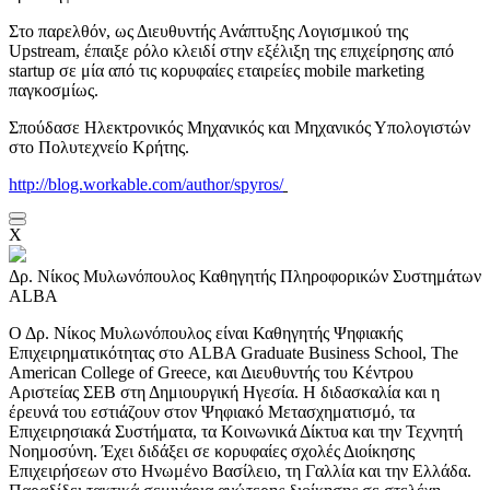
Στο παρελθόν, ως Διευθυντής Ανάπτυξης Λογισμικού της
Upstream, έπαιξε ρόλο κλειδί στην εξέλιξη της επιχείρησης από
startup σε μία από τις κορυφαίες εταιρείες mobile marketing
παγκοσμίως.
Σπούδασε Ηλεκτρονικός Μηχανικός και Μηχανικός Υπολογιστών
στο Πολυτεχνείο Κρήτης.
http://blog.workable.com/author/spyros/
X
Δρ. Νίκος Μυλωνόπουλος
Καθηγητής Πληροφορικών Συστημάτων
ALBA
Ο Δρ. Νίκος Μυλωνόπουλος είναι Καθηγητής Ψηφιακής
Επιχειρηματικότητας στο ALBA Graduate Business School, The
American College of Greece, και Διευθυντής του Κέντρου
Αριστείας ΣΕΒ στη Δημιουργική Ηγεσία. Η διδασκαλία και η
έρευνά του εστιάζουν στον Ψηφιακό Μετασχηματισμό, τα
Επιχειρησιακά Συστήματα, τα Κοινωνικά Δίκτυα και την Τεχνητή
Νοημοσύνη. Έχει διδάξει σε κορυφαίες σχολές Διοίκησης
Επιχειρήσεων στο Ηνωμένο Βασίλειο, τη Γαλλία και την Ελλάδα.