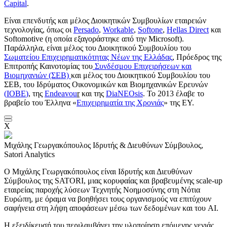
Capital
.
Είναι επενδυτής και μέλος Διοικητικών Συμβουλίων εταιρειών
τεχνολογίας, όπως οι
Persado
,
Workable
,
Softone
,
Hellas Direct
και
Softomotive (η οποία εξαγοράστηκε από την Microsoft).
Παράλληλα, είναι μέλος του Διοικητικού Συμβουλίου του
Σωματείου Επιχειρηματικότητας Νέων
της Ελλάδας
, Πρόεδρος της
Επιτροπής Καινοτομίας του
Συνδέσμου Επιχειρήσεων και
Βιομηχανιών (ΣΕΒ)
και μέλος του Διοικητικού Συμβουλίου του
ΣΕΒ, του Ιδρύματος Οικονομικών και Βιομηχανικών Ερευνών
(
IOBE
)
, της
Endeavou
r
και της
DiaNEOsis
. Το 2013 έλαβε το
βραβείο του Έλληνα «
Επιχειρηματία της Χρονιάς
» της ΕΥ.
X
Μιχάλης Γεωργακόπουλος
Ιδρυτής & Διευθύνων Σύμβουλος,
Satori Analytics
Ο Μιχάλης Γεωργακόπουλος είναι Ιδρυτής και Διευθύνων
Σύμβουλος της SATORI, μιας κορυφαίας και βραβευμένης scale-up
εταιρείας παροχής λύσεων Τεχνητής Νοημοσύνης στη Νότια
Ευρώπη, με όραμα να βοηθήσει τους οργανισμούς να επιτύχουν
σαφήνεια στη λήψη αποφάσεων μέσω των δεδομένων και του AI.
Η εξειδίκευσή του περιλαμβάνει την υλοποίηση επόμενης γενιάς