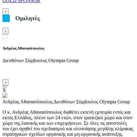
GOLD SPONSOR
›
Ομιλητές
‹
Ανδρέας Αθανασόπουλος
Μ
Διευθύνων Σύμβουλος Olympia Group
Ε
U
›
X
Ανδρέας Αθανασόπουλος
Διευθύνων Σύμβουλος Olympia Group
Ο κ. Ανδρέας Αθανασόπουλος διαθέτει εκτενή εμπειρία εντός και
εκτός Ελλάδος, πλέον των 24 ετών, στον τραπεζικό χώρο και στον
χώρο της λιανικής και των επιχειρήσεων. Σε όλες τις αποστολές
του έχει ηγηθεί του σχεδιασμού και υλοποίησης μεγάλης κλίμακας
στρατηγικών σχεδίων οργανικής και μη-οργανικής ανάπτυξης.