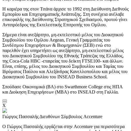
Η καριέρα της στον Τιτάνα άρχισε το 1992 στη Διεύθυνση Διεθνούς
Εμπορίου και Επιχειρηματικής Ανάπτυξης. Στη συνέχεια ανέλαβε
επικεφαλής της Διεύθυνσης Στρατηγικού Σχεδιασμού, προτού γίνει
Αντιπρόεδρος της Εκτελεστικής Επιτροπής του Ομίλου.
Σήμερα είναι ανεξάρτητο, μη-εκτελεστικό μέλος του Διοικητικού
Συμβουλίου του Ομίλου Aegean, Γενική Γραμματέας του
Συνδέσμου Επιχειρήσεων & Βιομηχανιών (ΣΕΒ) ενώ στο
παρελθόν έχει υπηρετήσει ως ανεξάρτητο, μη-εκτελεστικό μέλος
του Διοικητικού Συμβουλίου της Εθνικής Τράπεζας της Ελλάδος,
της Coca-Cola ΗΒC -εταιρείας του δείκτη FTSE100- και άλλων.
Είναι, επίσης, μέλος του Διοικητικού Συμβουλίου και Ταμίας του
Ιδρύματος Παύλου και Αλεξάνδρας Κανελλοπούλου και μέλος του
Διοικητικού Συμβουλίου του INSEAD Business School.
Σπούδασε Οικονομικά (BA) στο Swarthmore College στις ΗΠΑ
και Διοίκηση Επιχειρήσεων (ΜΒΑ) στο INSEAD στη Γαλλία.
X
Γιώργος Πασσαλής
Διευθύνων Σύμβουλος Accenture
Ο Γιώργος Πασσαλής εργάζεται στην Accenture για περισσότερα