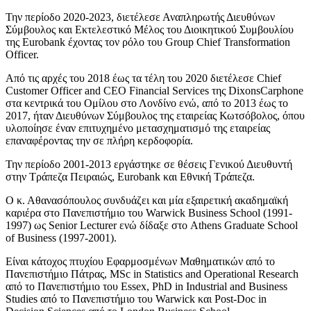
Την περίοδο 2020-2023, διετέλεσε Αναπληρωτής Διευθύνων
Σύμβουλος και Εκτελεστικό Μέλος του Διοικητικού Συμβουλίου
της Eurobank έχοντας τον ρόλο του Group Chief Transformation
Officer.
Από τις αρχές του 2018 έως τα τέλη του 2020 διετέλεσε Chief
Customer Officer and CEO Financial Services της DixonsCarphone
στα κεντρικά του Ομίλου στο Λονδίνο ενώ, από το 2013 έως το
2017, ήταν Διευθύνων Σύμβουλος της εταιρείας Κωτσόβολος, όπου
υλοποίησε έναν επιτυχημένο μετασχηματισμό της εταιρείας
επαναφέροντας την σε πλήρη κερδοφορία.
Την περίοδο 2001-2013 εργάστηκε σε θέσεις Γενικού Διευθυντή
στην Τράπεζα Πειραιώς, Eurobank και Εθνική Τράπεζα.
Ο κ. Αθανασόπουλος συνδυάζει και μία εξαιρετική ακαδημαϊκή
καριέρα στο Πανεπιστήμιο του Warwick Business School (1991-
1997) ως Senior Lecturer ενώ δίδαξε στο Athens Graduate School
of Business (1997-2001).
Είναι κάτοχος πτυχίου Εφαρμοσμένων Μαθηματικών από το
Πανεπιστήμιο Πάτρας, MSc in Statistics and Operational Research
από το Πανεπιστήμιο του Essex, PhD in Industrial and Business
Studies από το Πανεπιστήμιο του Warwick και Post-Doc in