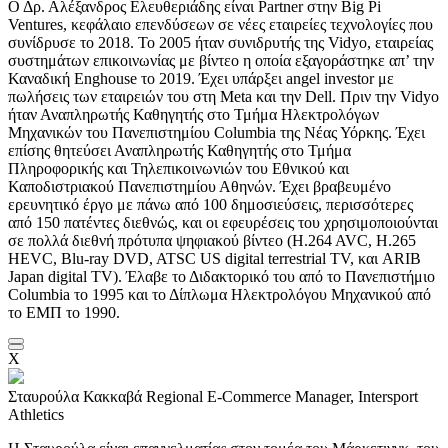
Ο Δρ. Αλέξανδρος Ελευθεριάδης είναι Partner στην Big Pi
Ventures, κεφάλαιο επενδύσεων σε νέες εταιρείες τεχνολογίες που
συνίδρυσε το 2018. Το 2005 ήταν συνιδρυτής της Vidyo, εταιρείας
συστημάτων επικοινωνίας με βίντεο η οποία εξαγοράστηκε απ’ την
Καναδική Enghouse το 2019. Έχει υπάρξει angel investor με
πωλήσεις των εταιρειών του στη Meta και την Dell. Πριν την Vidyo
ήταν Αναπληρωτής Καθηγητής στο Τμήμα Ηλεκτρολόγων
Μηχανικών του Πανεπιστημίου Columbia της Νέας Υόρκης. Έχει
επίσης θητεύσει Αναπληρωτής Καθηγητής στο Τμήμα
Πληροφορικής και Τηλεπικοινωνιών του Εθνικού και
Καποδιστριακού Πανεπιστημίου Αθηνών. Έχει βραβευμένο
ερευνητικό έργο με πάνω από 100 δημοσιεύσεις, περισσότερες
από 150 πατέντες διεθνώς, και οι εφευρέσεις του χρησιμοποιούνται
σε πολλά διεθνή πρότυπα ψηφιακού βίντεο (H.264 AVC, H.265
HEVC, Blu-ray DVD, ATSC US digital terrestrial TV, και ARIB
Japan digital TV). Έλαβε το Διδακτορικό του από το Πανεπιστήμιο
Columbia το 1995 και το Δίπλωμα Ηλεκτρολόγου Μηχανικού από
το ΕΜΠ το 1990.
X
Σταυρούλα Κακκαβά
Regional E-Commerce Manager, Intersport
Athletics