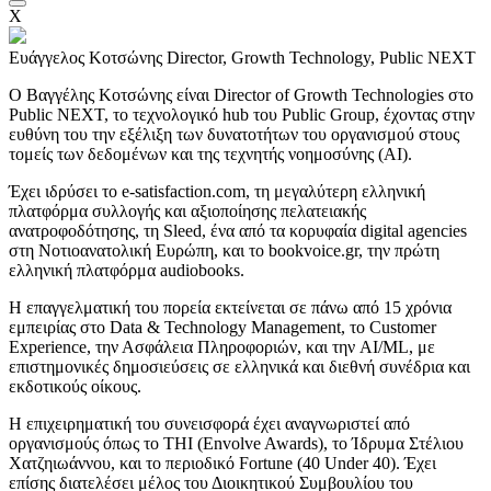
X
Ευάγγελος Κοτσώνης
Director, Growth Technology, Public NEXT
Ο Βαγγέλης Κοτσώνης είναι Director of Growth Technologies στο
Public NEXT, το τεχνολογικό hub του Public Group, έχοντας στην
ευθύνη του την εξέλιξη των δυνατοτήτων του οργανισμού στους
τομείς των δεδομένων και της τεχνητής νοημοσύνης (AI).
Έχει ιδρύσει το e-satisfaction.com, τη μεγαλύτερη ελληνική
πλατφόρμα συλλογής και αξιοποίησης πελατειακής
ανατροφοδότησης, τη Sleed, ένα από τα κορυφαία digital agencies
στη Νοτιοανατολική Ευρώπη, και το bookvoice.gr, την πρώτη
ελληνική πλατφόρμα audiobooks.
Η επαγγελματική του πορεία εκτείνεται σε πάνω από 15 χρόνια
εμπειρίας στο Data & Technology Management, το Customer
Experience, την Ασφάλεια Πληροφοριών, και την AI/ML, με
επιστημονικές δημοσιεύσεις σε ελληνικά και διεθνή συνέδρια και
εκδοτικούς οίκους.
Η επιχειρηματική του συνεισφορά έχει αναγνωριστεί από
οργανισμούς όπως το THI (Envolve Awards), το Ίδρυμα Στέλιου
Χατζηιωάννου, και το περιοδικό Fortune (40 Under 40). Έχει
επίσης διατελέσει μέλος του Διοικητικού Συμβουλίου του