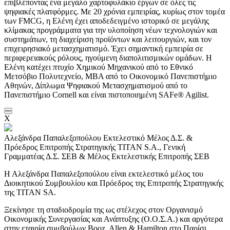
επιβλέποντας ένα μεγάλο χαρτοφυλάκιο έργων σε όλες τις
ψηφιακές πλατφόρμες. Με 20 χρόνια εμπειρίας, κυρίως στον τομέα
των FMCG, η Ελένη έχει αποδεδειγμένο ιστορικό σε μεγάλης
κλίμακας προγράμματα για την υλοποίηση νέων τεχνολογιών και
συστημάτων, τη διαχείριση προϊόντων και λειτουργιών, και τον
επιχειρησιακό μετασχηματισμό. Έχει σημαντική εμπειρία σε
περιφερειακούς ρόλους, ηγούμενη διαπολιτισμικών ομάδων. Η
Ελένη κατέχει πτυχίο Χημικού Μηχανικού από το Εθνικό
Μετσόβιο Πολυτεχνείο, MBA από το Οικονομικό Πανεπιστήμιο
Αθηνών, Δίπλωμα Ψηφιακού Μετασχηματισμού από το
Πανεπιστήμιο Cornell και είναι πιστοποιημένη SAFe® Agilist.
X
Αλεξάνδρα Παπαλεξοπούλου
Εκτελεστικό Μέλος Δ.Σ. &
Πρόεδρος Επιτροπής Στρατηγικής TITAN S.A., Γενική
Γραμματέας Δ.Σ. ΣΕΒ & Μέλος Εκτελεστικής Επιτροπής ΣΕΒ
Η Αλεξάνδρα Παπαλεξοπούλου είναι εκτελεστικό μέλος του
Διοικητικού Συμβουλίου και Πρόεδρος της Επιτροπής Στρατηγικής
της TITAN SA.
Ξεκίνησε τη σταδιοδρομία της ως στέλεχος στον Οργανισμό
Οικονομικής Συνεργασίας και Ανάπτυξης (Ο.Ο.Σ.Α.) και αργότερα
στην εταιρία συμβούλων Booz, Allen & Hamilton στο Παρίσι.