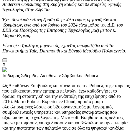
Andersen Consulting στη Ζυρίχη καθώς και σε εταιρείες υψηλής
τεχνολογίας στην Ελβετία.
Έχει συνολικά έντονη δράση σε μεγάλο εύρος οργανισμών και
ιδρυμάτων, ενώ από τον Ιούνιο του 2024 είναι μέλος του Δ.Σ. του
ΣΕΒ και Πρόεδρος της Επιτροπής Τεχνολογίας μαζί με τον κ.
Μάρκο Βερέμη.
Είναι ηλεκτρολόγος μηχανικός, έχοντας αποφοιτήσει από τα
Πανεπιστήμια Yale, Dartmouth και Εθνικό Μετσόβιο Πολυτεχνείο.
X
Ισίδωρος Σιδερίδης
Διευθύνων Σύμβουλος Pobuca
Ως Διευθύνων Σύμβουλος και συνιδρυτής της Pobuca, της εταιρείας
που ειδικεύεται στην εμπειρία πελατών, έχω καθοδηγήσει το
όραμα, τη στρατηγική και την ανάπτυξη της επιχείρησης από το
2016. Με το Pobuca Experience Cloud, προσφέρουμε
ολοκληρωμένες λύσεις σε b2c οργανισμούς με λογισμικό,
συμβουλευτικές υπηρεσίες και υπηρεσίες ενσωμάτωσης που
αξιοποιούν τις τεχνολογίες της Microsoft. Βοηθάμε τους πελάτες
μας να μετρήσουν, να σχεδιάσουν και να βελτιώσουν την εμπειρία
και την πιστότητα των πελατών τους σε όλα τα ψηφιακά κανάλια