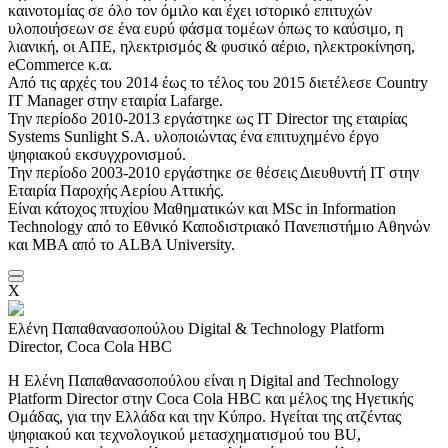
καινοτομίας σε όλο τον όμιλο και έχει ιστορικό επιτυχών
υλοποιήσεων σε ένα ευρύ φάσμα τομέων όπως το καύσιμο, η
λιανική, οι ΑΠΕ, ηλεκτρισμός & φυσικό αέριο, ηλεκτροκίνηση,
eCommerce κ.α.
Από τις αρχές του 2014 έως το τέλος του 2015 διετέλεσε Country
IT Manager στην εταιρία Lafarge.
Την περίοδο 2010-2013 εργάστηκε ως IT Director της εταιρίας
Systems Sunlight S.A. υλοποιώντας ένα επιτυχημένο έργο
ψηφιακού εκσυγχρονισμού.
Την περίοδο 2003-2010 εργάστηκε σε θέσεις Διευθυντή ΙΤ στην
Εταιρία Παροχής Αερίου Αττικής.
Είναι κάτοχος πτυχίου Μαθηματικών και MSc in Information
Technology από το Εθνικό Καποδιστριακό Πανεπιστήμιο Αθηνών
και ΜΒΑ από το ALBA University.
X
Ελένη Παπαθανασοπούλου
Digital & Technology Platform
Director, Coca Cola HBC
Η Ελένη Παπαθανασοπούλου είναι η Digital and Technology
Platform Director στην Coca Cola HBC και μέλος της Ηγετικής
Ομάδας, για την Ελλάδα και την Κύπρο. Ηγείται της ατζέντας
ψηφιακού και τεχνολογικού μετασχηματισμού του BU,