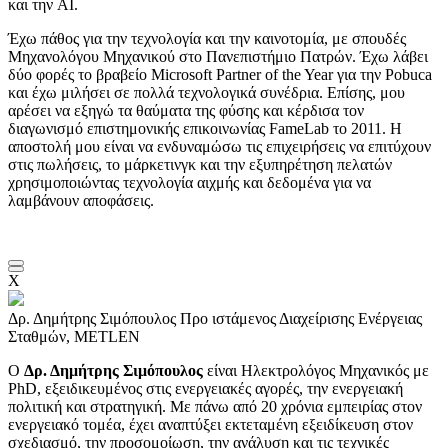
και την AI.
Έχω πάθος για την τεχνολογία και την καινοτομία, με σπουδές
Μηχανολόγου Μηχανικού στο Πανεπιστήμιο Πατρών. Έχω λάβει
δύο φορές το βραβείο Microsoft Partner of the Year για την Pobuca
και έχω μιλήσει σε πολλά τεχνολογικά συνέδρια. Επίσης, μου
αρέσει να εξηγώ τα θαύματα της φύσης και κέρδισα τον
διαγωνισμό επιστημονικής επικοινωνίας FameLab το 2011. Η
αποστολή μου είναι να ενδυναμώσω τις επιχειρήσεις να επιτύχουν
στις πωλήσεις, το μάρκετινγκ και την εξυπηρέτηση πελατών
χρησιμοποιώντας τεχνολογία αιχμής και δεδομένα για να
λαμβάνουν αποφάσεις.
X
Δρ. Δημήτρης Σιμόπουλος
Προ ιστάμενος Διαχείρισης Ενέργειας
Σταθμών, METLEN
Ο
Δρ. Δημήτρης Σιμόπουλος
είναι Ηλεκτρολόγος Μηχανικός με
PhD, εξειδικευμένος στις ενεργειακές αγορές, την ενεργειακή
πολιτική και στρατηγική. Με πάνω από 20 χρόνια εμπειρίας στον
ενεργειακό τομέα, έχει αναπτύξει εκτεταμένη εξειδίκευση στον
σχεδιασμό, την προσομοίωση, την ανάλυση και τις τεχνικές