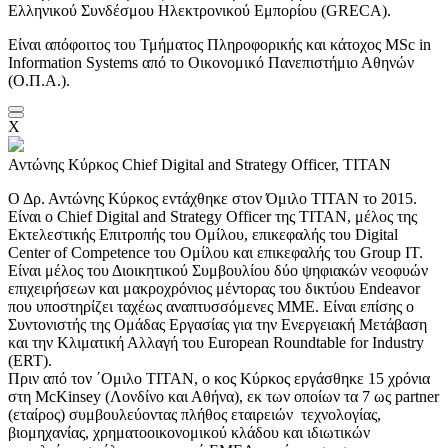
Ελληνικού Συνδέσμου Ηλεκτρονικού Εμπορίου (GRECA).
Είναι απόφοιτος του Τμήματος Πληροφορικής και κάτοχος MSc in
Information Systems από το Οικονομικό Πανεπιστήμιο Αθηνών
(Ο.Π.Α.).
X
Αντώνης Κύρκος
Chief Digital and Strategy Officer, TITAN
Ο Δρ. Αντώνης Κύρκος εντάχθηκε στον Όμιλο ΤΙΤΑΝ το 2015.
Είναι ο Chief Digital and Strategy Officer της TITAN, μέλος της
Εκτελεστικής Επιτροπής του Ομίλου, επικεφαλής του Digital
Center of Competence του Ομίλου και επικεφαλής του Group IT.
Είναι μέλος του Διοικητικού Συμβουλίου δύο ψηφιακών νεοφυών
επιχειρήσεων και μακροχρόνιος μέντορας του δικτύου Endeavor
που υποστηρίζει ταχέως αναπτυσσόμενες ΜΜΕ. Είναι επίσης ο
Συντονιστής της Ομάδας Εργασίας για την Ενεργειακή Μετάβαση
και την Κλιματική Αλλαγή του European Roundtable for Industry
(ERT).
Πριν από τον ΄Ομιλο ΤΙΤΑΝ, ο κος Κύρκος εργάσθηκε 15 χρόνια
στη McKinsey (Λονδίνο και Αθήνα), εκ των οποίων τα 7 ως partner
(εταίρος) συμβουλεύοντας πλήθος εταιρειών τεχνολογίας,
βιομηχανίας, χρηματοοικονομικού κλάδου και ιδιωτικών