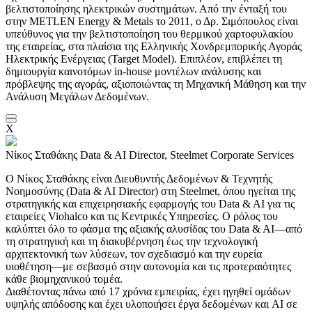
βελτιστοποίησης ηλεκτρικών συστημάτων. Από την ένταξή του
στην METLEN Energy & Metals το 2011, ο Δρ. Σιμόπουλος είναι
υπεύθυνος για την βελτιστοποίηση του θερμικού χαρτοφυλακίου
της εταιρείας, στα πλαίσια της Ελληνικής Χονδρεμπορικής Αγοράς
Ηλεκτρικής Ενέργειας (Target Model). Επιπλέον, επιβλέπει τη
δημιουργία καινοτόμων in-house μοντέλων ανάλυσης και
πρόβλεψης της αγοράς, αξιοποιώντας τη Μηχανική Μάθηση και την
Ανάλυση Μεγάλων Δεδομένων.
X
Νίκος Σταθάκης
Data & AI Director, Steelmet Corporate Services
Ο Νίκος Σταθάκης είναι Διευθυντής Δεδομένων & Τεχνητής
Νοημοσύνης (Data & AI Director) στη Steelmet, όπου ηγείται της
στρατηγικής και επιχειρησιακής εφαρμογής του Data & AI για τις
εταιρείες Viohalco και τις Κεντρικές Υπηρεσίες. Ο ρόλος του
καλύπτει όλο το φάσμα της αξιακής αλυσίδας του Data & AI—από
τη στρατηγική και τη διακυβέρνηση έως την τεχνολογική
αρχιτεκτονική των λύσεων, τον σχεδιασμό και την ευρεία
υιοθέτηση—με σεβασμό στην αυτονομία και τις προτεραιότητες
κάθε βιομηχανικού τομέα.
Διαθέτοντας πάνω από 17 χρόνια εμπειρίας, έχει ηγηθεί ομάδων
υψηλής απόδοσης και έχει υλοποιήσει έργα δεδομένων και AI σε