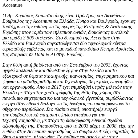
Accenture
Ο Δρ. Κυριάκος Σαμπατακάκης είναι Πρόεδρος και Διευθύνων
Σύμβουλος της Accenture σε Ελλάδα, Κύπρο και Βουλγαρία, έχοντας
ταυτόχρονα την ευθύνη για τις αγορές της Κεντρικής & Ανατολικής
Ευρώπης στον τομέα των τηλεπικοινωνιών, διοικώντας συνολικά
μια ομάδα 3.500 στελεχών. Στο δυναμικό της
Accenture στην
Ελλάδα και Βουλγαρία συγκαταλέγονται δύο τεχνολογικά κέντρα
ευρωπαϊκής εμβέλειας και το μοναδικό παγκόσμιο Κέντρο Αριστείας
της εταιρείας σε
Data &
AI στην Ευρώπη.
Στην θέση αυτή βρίσκεται από τον Σεπτέμβριο του 2003, έχοντας
ηγηθεί πολλαπλών και σύνθετων έργων στην Ελλάδα και το
εξωτερικό σε θέματα στρατηγικής, καινοτομίας, επιχειρηματικού και
ψηφιακού μετασχηματισμού και τεχνολογίας σε μεγάλες επιχειρήσεις
και οργανισμούς. Από το 2017 έχει επιμεληθεί σειράς μελετών στην
Ελλάδα με στόχο την χαρτογράφηση της θέση της χώρας στο
παγκόσμιο επιχειρηματικό και τεχνολογικό γίγνεσθαι, συμβάλλοντας
ενεργά στον εθνικό διάλογο για τις δυνάμεις που διαμορφώνουν το
σύγχρονο περιβάλλον. Στο πλαίσιο αυτό, υποστήριξε ενεργά
την συμβουλευτική επιτροπή υψηλού επιπέδου για την
τεχνητή νοημοσύνη, με στόχο τη διαμόρφωση εθνικού σχεδίου
αξιοποίησής της. Επιπρόσθετα, από το 2003 μέχρι το 2008, είχε την
ευθύνη στην Accenture παγκοσμίως για συμβουλευτικές υπηρεσίες σε
δίκτυα κινητής τηλεφωνίας. Εργάσθηκε επί σειρά ετών στην