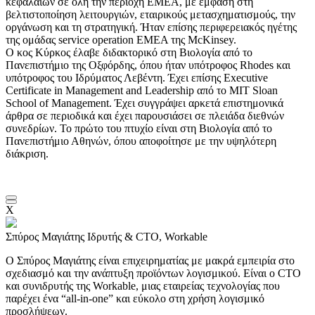
κεφαλαίων σε όλη την περιοχή EMEA, με έμφαση στη
βελτιστοποίηση λειτουργιών, εταιρικούς μετασχηματισμούς, την
οργάνωση και τη στρατηγική. Ήταν επίσης περιφερειακός ηγέτης
της ομάδας service operation EMEA της McKinsey.
Ο κος Κύρκος έλαβε διδακτορικό στη Βιολογία από το
Πανεπιστήμιο της Οξφόρδης, όπου ήταν υπότροφος Rhodes και
υπότροφος του Ιδρύματος Λεβέντη. Έχει επίσης Executive
Certificate in Management and Leadership από το MIT Sloan
School of Management. Έχει συγγράψει αρκετά επιστημονικά
άρθρα σε περιοδικά και έχει παρουσιάσει σε πλειάδα διεθνών
συνεδρίων. Το πρώτο του πτυχίο είναι στη Βιολογία από το
Πανεπιστήμιο Αθηνών, όπου αποφοίτησε με την υψηλότερη
διάκριση.
X
Σπύρος Μαγιάτης
Ιδρυτής & CTO, Workable
Ο Σπύρος Μαγιάτης είναι επιχειρηματίας με μακρά εμπειρία στο
σχεδιασμό και την ανάπτυξη προϊόντων λογισμικού. Είναι ο CTO
και συνιδρυτής της Workable, μιας εταιρείας τεχνολογίας που
παρέχει ένα “all-in-one” και εύκολο στη χρήση λογισμικό
προσλήψεων.