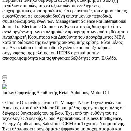
Παραδίδει τακτικά σεμινάρια ανώτερης διοίκησης σε στελέχη
μεγάλων εταιριών, συχνά αξιοποιώντας εξελιγμένες
επιχειρηματικές προσομοιώσεις. Οι ερευνητικές του δημοσιεύσεις
εμφανίζονται σε κορυφαία διεθνή επιστημονικά περιοδικά,
συμπεριλαμβανομένων των Management Science και International
Journal of Electronic Commerce. Έχει επιτυχώς διαχειριστεί την
αναδιοργάνωση των ακαδημαϊκών προγραμμάτων από τη θέση του
Αναπληρωτή Κοσμήτορα και Διευθυντή του προγράμματος MBA
κατά τη διάρκεια της ελληνικής οικονομικής κρίσης. Είναι μέλος
της Association of Information Systems και υπήρξε κύριος
συγγραφέας της μελέτης του HEPIS σχετικά με την
απασχολησιμότητα και τις ψηφιακές δεξιότητες στην Ελλάδα.
X
Ιάσων Ορφανίδης
Διευθυντής Retail Solutions, Motor Oil
Ο Ιάσων Ορφανίδης είναι ο ΙΤ Manager Νέων Τεχνολογιών και
Λιανικής στον όμιλο Motor Oil και μέλος της ηγετικής ομάδας σε
διάφορες θυγατρικές του ομίλου. Έχει υπό την ευθύνη του τις
τεχνολογίες Λιανικής, Cloud Applications, Business Intelligence,
Energy Applications, Salesforce CRM και Τεχνητής Νοημοσύνης.
Έχει υλοποιήσει προγράμματα ψηφιακού μετασχηματισμού και