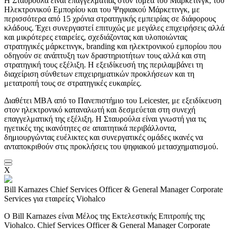
Η Σταυρούλα είναι επαγγελματίας στον τομέα του Μάρκετινγκ, του
Ηλεκτρονικού Εμπορίου και του Ψηφιακού Μάρκετινγκ, με
περισσότερα από 15 χρόνια στρατηγικής εμπειρίας σε διάφορους
κλάδους. Έχει συνεργαστεί επιτυχώς με μεγάλες επιχειρήσεις αλλά
και μικρότερες εταιρείες, σχεδιάζοντας και υλοποιώντας
στρατηγικές μάρκετινγκ, branding και ηλεκτρονικού εμπορίου που
οδηγούν σε ανάπτυξη των δραστηριοτήτων τους αλλά και στη
στρατηγική τους εξέλιξη. Η εξειδίκευσή της περιλαμβάνει τη
διαχείριση σύνθετων επιχειρηματικών προκλήσεων και τη
μετατροπή τους σε στρατηγικές ευκαιρίες.
Διαθέτει MBA από το Πανεπιστήμιο του Leicester, με εξειδίκευση
στον ηλεκτρονικό καταναλωτή και δεσμεύεται στη συνεχή
επαγγελματική της εξέλιξη. Η Σταυρούλα είναι γνωστή για τις
ηγετικές της ικανότητες σε απαιτητικά περιβάλλοντα,
δημιουργώντας ευέλικτες και συνεργατικές ομάδες ικανές να
ανταποκριθούν στις προκλήσεις του ψηφιακού μετασχηματισμού.
X
Bill Karnazes
Chief Services Officer & General Manager Corporate
Services για εταιρείες Viohalco
Ο Bill Karnazes είναι Μέλος της Εκτελεστικής Επιτροπής της
Viohalco. Chief Services Officer & General Manager Corporate