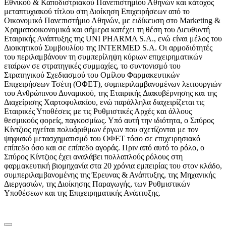
Εθνικού & Καποδιστριακού Πανεπιστημίου Αθηνών και κάτοχος
μεταπτυχιακού τίτλου στη Διοίκηση Επιχειρήσεων από το
Οικονομικό Πανεπιστήμιο Αθηνών, με ειδίκευση στο Marketing &
Χρηματοοικονομικά και σήμερα κατέχει τη θέση του Διευθυντή
Εταιρικής Ανάπτυξης της UNI PHARMA S.A., ενώ είναι μέλος του
Διοικητικού Συμβουλίου της INTERMED S.A. Οι αρμοδιότητές
του περιλαμβάνουν τη συμπερίληψη κύριων επιχειρηματικών
εταίρων σε στρατηγικές συμμαχίες, το συντονισμό του
Στρατηγικού Σχεδιασμού του Ομίλου Φαρμακευτικών
Επιχειρήσεων Τσέτη (ΟΦΕΤ), συμπεριλαμβανομένων λειτουργιών
του Ανθρώπινου Δυναμικού, της Εταιρικής Διακυβέρνησης και της
Διαχείρισης Χαρτοφυλακίου, ενώ παράλληλα διαχειρίζεται τις
Εταιρικές Υποθέσεις με τις Ρυθμιστικές Αρχές και άλλους
θεσμικούς φορείς, παγκοσμίως. Υπό αυτή την ιδιότητα, ο Σπύρος
Κίντζιος ηγείται πολυάριθμων έργων που σχετίζονται με τον
ψηφιακό μετασχηματισμό του ΟΦΕΤ τόσο σε επιχειρησιακό
επίπεδο όσο και σε επίπεδο αγοράς. Πριν από αυτό το ρόλο, ο
Σπύρος Κίντζιος έχει αναλάβει πολλαπλούς ρόλους στη
φαρμακευτική βιομηχανία στα 20 χρόνια εμπειρίας του στον κλάδο,
συμπεριλαμβανομένης της Έρευνας & Ανάπτυξης, της Μηχανικής
Διεργασιών, της Διοίκησης Παραγωγής, των Ρυθμιστικών
Υποθέσεων και της Επιχειρηματικής Ανάπτυξης.