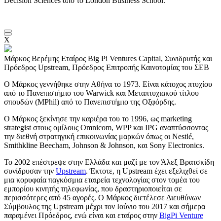
Decision Sciences από το London Business School.
X
Μάρκος Βερέμης
Εταίρος Big Pi Ventures Capital, Συνιδρυτής και
Πρόεδρος Upstream, Πρόεδρος Επιτροπής Καινοτομίας του ΣΕΒ
Ο Μάρκος γεννήθηκε στην Αθήνα το 1973. Είναι κάτοχος πτυχίου
από το Πανεπιστήμιο του Warwick και Μεταπτυχιακού τίτλου
σπουδών (MPhil) από το Πανεπιστήμιο της Οξφόρδης.
Ο Μάρκος ξεκίνησε την καριέρα του το 1996, ως marketing
strategist στους ομίλους Omnicom, WPP και IPG αναπτύσσοντας
την διεθνή στρατηγική επικοινωνίας μαρκών όπως οι Nestlé,
Smithkline Beecham, Johnson & Johnson, και Sony Electronics.
Το 2002 επέστρεψε στην Ελλάδα και μαζί με τον Άλεξ Βρατσκίδη
συνίδρυσαν την
Upstream
. Έκτοτε, η Upstream έχει εξελιχθεί σε
μια κορυφαία παγκόσμια εταιρεία τεχνολογίας στον τομέα του
εμπορίου κινητής τηλεφωνίας, που δραστηριοποιείται σε
περισσότερες από 45 αγορές. Ο Μάρκος διετέλεσε Διευθύνων
Σύμβουλος της Upstream μέχρι τον Ιούνιο του 2017 και σήμερα
παραμένει Πρόεδρος, ενώ είναι και εταίρος στην
BigPi Venture