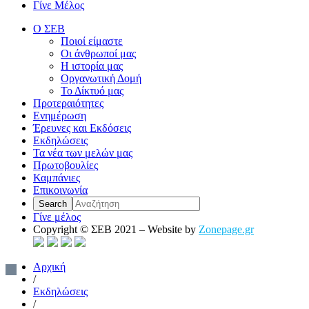
Γίνε Μέλος
Ο ΣΕΒ
Ποιοί είμαστε
Οι άνθρωποί μας
Η ιστορία μας
Οργανωτική Δομή
Το Δίκτυό μας
Προτεραιότητες
Ενημέρωση
Έρευνες και Εκδόσεις
Εκδηλώσεις
Τα νέα των μελών μας
Πρωτοβουλίες
Καμπάνιες
Επικοινωνία
Γίνε μέλος
Copyright © ΣΕΒ 2021 – Website by
Zonepage.gr
Αρχική
/
Εκδηλώσεις
/