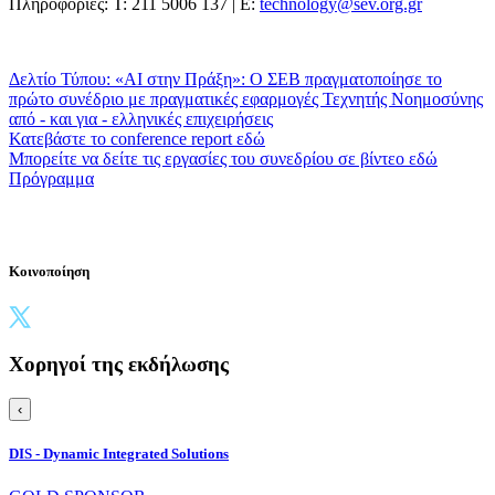
Πληροφορίες: Τ: 211 5006 137 | E:
technology@sev.org.gr
Δελτίο Τύπου: «AI στην Πράξη»: Ο ΣΕΒ πραγματοποίησε το
πρώτο συνέδριο με πραγματικές εφαρμογές Τεχνητής Νοημοσύνης
από - και για - ελληνικές επιχειρήσεις
Κατεβάστε το conference report εδώ
Μπορείτε να δείτε τις εργασίες του συνεδρίου σε βίντεο εδώ
Πρόγραμμα
Κοινοποίηση
Χορηγοί της εκδήλωσης
‹
DIS - Dynamic Integrated Solutions