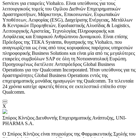
Services για εταιρείες Viohalco. Είναι υπεύθυνος για τους
λειτουργικούς τομείς του Ομίλου Διεθνών Επιχειρηματικών
Δραστηριοτήτων, Μάρκετινγκ, Επικοινωνιών, Ευρωπαϊκών
Υποθέσεων, Αειφορίας (ESG), Διαχείρισης Ενέργειας, Μετάλλων
& Κεντρικών Προμηθειών, Εφοδιαστικής Αλυσίδας & Logistics,
Λειτουργικής Αριστείας, Τεχνολογίας Πληροφορικής και
Ασφάλειας και Εταιρικού Ανθρώπινου Δυναμικού. Είναι επίσης
Πρόεδρος της TEKA Systems, θυγατρικής της Viohalco, που
αναγνωρίζεται ως ένας από τους κορυφαίους παρόχους υπηρεσιών
πληροφορικής Business Solutions και είναι μία από τις μεγαλύτερες
εταιρείες συμβούλων SAP σε όλη τη Νοτιοανατολική Ευρώπη.
Προηγουμένως διετέλεσε Αντιπρόεδρος Global Business
Operations για την Qualcomm Incorporated. Ήταν υπεύθυνος για τις
δραστηριότητες Global Business Operations εντός της
επιχειρηματικής μονάδας ημιαγωγών της Qualcomm. Τα τελευταία
24 χρόνια κατείχε αρκετές θέσεις σε εκτελεστικό επίπεδο στην
Qualcomm.
X
Σπύρος Κίντζιος
Διευθυντής Επιχειρηματικής Ανάπτυξης, UNI-
PHARMA S.A.
Ο Σπύρος Κίντζιος είναι πτυχιούχος της Φαρμακευτικής Σχολής του