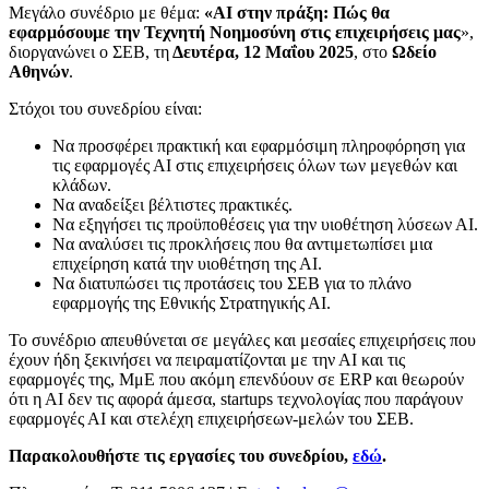
Μεγάλο συνέδριο με θέμα:
«AI στην πράξη: Πώς θα
εφαρμόσουμε την Τεχνητή Νοημοσύνη στις επιχειρήσεις μας
»,
διοργανώνει ο ΣΕΒ, τη
Δευτέρα, 12 Μαΐου 2025
, στο
Ωδείο
Αθηνών
.
Στόχοι του συνεδρίου είναι:
Να προσφέρει πρακτική και εφαρμόσιμη πληροφόρηση για
τις εφαρμογές ΑΙ στις επιχειρήσεις όλων των μεγεθών και
κλάδων.
Να αναδείξει βέλτιστες πρακτικές.
Να εξηγήσει τις προϋποθέσεις για την υιοθέτηση λύσεων ΑΙ.
Να αναλύσει τις προκλήσεις που θα αντιμετωπίσει μια
επιχείρηση κατά την υιοθέτηση της ΑΙ.
Να διατυπώσει τις προτάσεις του ΣΕΒ για το πλάνο
εφαρμογής της Εθνικής Στρατηγικής ΑΙ.
Το συνέδριο απευθύνεται σε μεγάλες και μεσαίες επιχειρήσεις που
έχουν ήδη ξεκινήσει να πειραματίζονται με την ΑΙ και τις
εφαρμογές της, ΜμΕ που ακόμη επενδύουν σε ERP και θεωρούν
ότι η ΑΙ δεν τις αφορά άμεσα, startups τεχνολογίας που παράγουν
εφαρμογές ΑΙ και στελέχη επιχειρήσεων-μελών του ΣΕΒ.
Παρακολουθήστε τις εργασίες του συνεδρίου,
εδώ
.