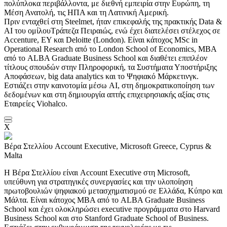
πολύπλοκα περιβάλλοντα, με διεθνή εμπειρία στην Ευρώπη, τη
Μέση Ανατολή, τις ΗΠΑ και τη Λατινική Αμερική.
Πριν ενταχθεί στη Steelmet, ήταν επικεφαλής της πρακτικής Data &
AI του ομίλουΤράπεζα Πειραιώς, ενώ έχει διατελέσει στέλεχος σε
Accenture, ΕΥ και Deloitte (London). Είναι κάτοχος MSc in
Operational Research από το London School of Economics, MBA
από το ALBA Graduate Business School και διαθέτει επιπλέον
τίτλους σπουδών στην Πληροφορική, τα Συστήματα Υποστήριξης
Αποφάσεων, big data analytics και το Ψηφιακό Μάρκετινγκ.
Εστιάζει στην καινοτομία μέσω AI, στη δημοκρατικοποίηση των
δεδομένων και στη δημιουργία απτής επιχειρησιακής αξίας στις
Εταιρείες Viohalco.
X
Βέρα Στελλίου
Account Executive, Microsoft Greece, Cyprus &
Malta
Η Βέρα
Στελλίου
είναι
Account
Executive στη Microsoft,
υπεύθυνη για στρατηγικές συνεργασίες και την υλοποίηση
πρωτοβουλιών ψηφιακού μετασχηματισμού σε Ελλάδα, Κύπρο και
Μάλτα. Είναι κάτοχος MBA από το ALBA
Graduate
Business
School
και έχει ολοκληρώσει
executive
προγράμματα στο
Harvard
Business
School
και στο
Stanford
Graduate
School
of
Business
.