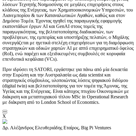
λύσεων Τεχνητής Νοημοσύνης σε μεγάλες επιχειρήσεις στους
κλάδους της Ενέργειας, των Χρηματοοικονομικών Υπηρεσιών, του
Λιανεμπορίου & των Καταναλωτικών Αγαθών, καθώς και στον
Δημόσιο Τομέα. Έχοντας ηγηθεί της παραγωγικής εφαρμογής
εκατοντάδων έργων AI και GenAI στους τομείς της
παραγωγικότητας, της βελτιστοποίησης διαδικασιών, των
προβλέψεων, της εμπειρίας και υποστήριξης πελατών, ο Μιχάλης
συνεργάζεται με ηγετικά στελέχη επιχειρήσεων για τη διαμόρφωση
στρατηγικών και οδικών χαρτών AI με απτό επιχειρηματικό όφελος
(RoI), ενώ παρέχει και εξειδικευμένες συμβουλές σε κορυφαία
επενδυτικά κεφάλαια (VCs).
Πριν ιδρύσει τη SATORI, εργάστηκε για πάνω από μία δεκαετία
στην Ευρώπη και την Αυστραλασία ως data scientist και
στρατηγικός σύμβουλος, υλοποιώντας λύσεις ψηφιακού διδύμου
(digital twin) και βελτιστοποίησης για τον τομέα της Άμυνας, της
Υγείας και της Ενέργειας. Είναι κάτοχος πτυχίου Οικονομικών με
διάκριση και μεταπτυχιακού τίτλου MSc in Operational Research
με διάκριση από το London School of Economics.
X
Δρ. Αλέξανδρος Ελευθεριάδης
Εταίρος, Big Pi Ventures