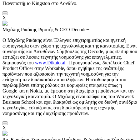
Πανεπιστήμιο Kingston στο Λονδίνο.
X
Μιχάλης Ρικάκης
Ιδρυτής & CEO Decode+
Ο Μιχάλης Ρικάκης είναι Έλληνας επιχειρηματίας και ηγετική
φυσιογνωμία στον χώρο της τεχνολογίας και της καινοτομίας. Είναι
συνιδρυτής και Διευθύνων Σύμβουλος της Decode, μιας startup που
εστιάζει σε λύσεις τεχνητής νοημοσύνης για επαγγελματίες,
δημιουργός του
www.Dikaio.ai
. Προηγουμένως, διετέλεσε Chief
Product Officer στην Workable, όπου ηγήθηκε της ανάπτυξης
προϊόντων που αξιοποιούν την τεχνητή νοημοσύνη για την
ενίσχυση των διαδικασιών προσλήψεων. Η σταδιοδρομία του
περιλαμβάνει επίσης ρόλους σε κορυφαίες εταιρείες όπως η
Google και η Nokia, με έμφαση στη διαχείριση προϊόντων και την
τεχνολογική καινοτομία. Ο Μιχάλης είναι απόφοιτος του Warwick
Business School και έχει διακριθεί ως ομιλητής σε διεθνή συνέδρια
τεχνολογίας, εστιάζοντας στη διασταύρωση της τεχνητής
νοημοσύνης και της διαχείρισης προϊόντων.
X
Δρ. Κυριάκος Σαμπατακάκης
Πρόεδρος & Διευθύνων Σύμβουλος,