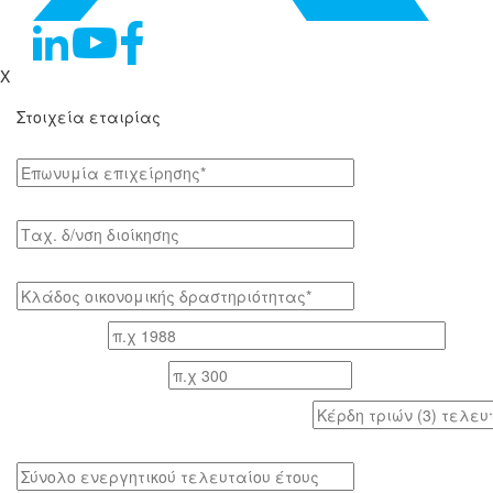
X
Στοιχεία εταιρίας
Επωνυμία επιχείρησης*
Tαχ. δ/νση διοίκησης
Κλάδος οικονομικής δραστηριότητας*
Έτος ίδρυσης
Αριθμός εργαζομένων
Κέρδη τριών (3) τελευταίων ετών (προ φόρων)
Σύνολο ενεργητικού τελευταίου έτους