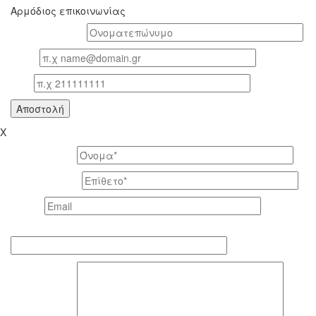
Αρμόδιος επικοινωνίας
Oνοματεπώνυμο*
Email
Τηλ
X
Το όνομά σας *
Το επίθετό σας *
Email *
Τηλέφωνο επικοινωνίας