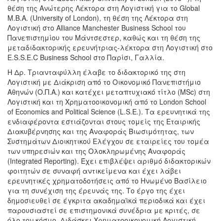
θέση της Ανώτερης Λέκτορα στη Λογιστική για το Global
M.B.A. (University of London), τη θέση της Λέκτορα στη
Λογιστική στο Alliance Manchester Business School του
Πανεπιστημίου του Μάντσεστερ, καθώς και τη θέση της
μεταδιδακτορικής ερευνήτριας-λέκτορα στη Λογιστική στο
E.S.S.E.C Business School στο Παρίσι, Γαλλία.
Η Δρ. Τριανταφύλλη έλαβε το διδακτορικό της στη
Λογιστική με Διάκριση από το Οικονομικό Πανεπιστήμιο
Αθηνών (Ο.Π.Α.) και κατέχει μεταπτυχιακό τίτλο (MSc) στη
Λογιστική και τη Χρηματοοικονομική από το London School
of Economics and Political Science (L.S.E.). Τα ερευνητικά της
ενδιαφέροντα εστιάζονται στους τομείς της Εταιρικής
Διακυβέρνησης και της Αναφοράς Βιωσιμότητας, των
Συστημάτων Διοικητικού Ελέγχου σε εταιρείες του τομέα
των υπηρεσιών και της Ολοκληρωμένης Αναφοράς
(Integrated Reporting). Έχει επιβλέψει αριθμό διδακτορικών
φοιτητών σε συναφή αντικείμενα και έχει λάβει
ερευνητικές χρηματοδοτήσεις από το Ηνωμένο Βασίλειο
για τη συνέχιση της έρευνάς της. Το έργο της έχει
δημοσιευθεί σε έγκριτα ακαδημαϊκά περιοδικά και έχει
παρουσιαστεί σε επιστημονικά συνέδρια με κριτές, σε
όλο τον κόσμο. Διδάσκει Χρηματοοικονομική Λογιστική,