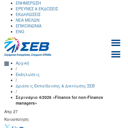
Skip
ΕΝΗΜΕΡΩΣΗ
to
ΕΡΕΥΝΕΣ & ΕΚΔΟΣΕΙΣ
content
ΕΚΔΗΛΩΣΕΙΣ
ΝΕΑ ΜΕΛΩΝ
ΕΠΙΚΟΙΝΩΝΙΑ
ENG
ΣΕΒ σύνδεσμος
SEV
Αρχική
επιχειρήσεων και
/
βιομηχανιών
Εκδηλώσεις
/
Δράσεις Εκπαίδευσης & Δικτύωσης ΣΕΒ
/
Σεμινάριο 4/2026 «Finance for non-Finance
managers»
Απρ
27
Κοινοποίηση