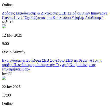
Online
Δράσεις Εκπαίδευσης & Δικτύωσης ΣΕΒ
Σειρά ομιλιών Innovative
Greeks Live: “Σχεδιάζοντας μια Κουλτούρα Υψηλής Απόδοσης”
Μάι
12
12 Μάι 2025
9:00
Ωδείο Αθηνών
Εκδηλώσεις & Συνέδρια ΣΕΒ
Συνέδριο ΣΕΒ με θέμα «AI στην
πράξη: Πώς θα εφαρμόσουμε την Τεχνητή Νοημοσύνη στις
επιχειρήσεις μας»
Ιαν
22
22 Ιαν 2025
17:00
Online