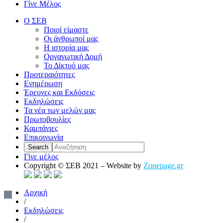
Γίνε Μέλος
Ο ΣΕΒ
Ποιοί είμαστε
Οι άνθρωποί μας
Η ιστορία μας
Οργανωτική Δομή
Το Δίκτυό μας
Προτεραιότητες
Ενημέρωση
Έρευνες και Εκδόσεις
Εκδηλώσεις
Τα νέα των μελών μας
Πρωτοβουλίες
Καμπάνιες
Επικοινωνία
Γίνε μέλος
Copyright © ΣΕΒ 2021 – Website by
Zonepage.gr
Αρχική
/
Εκδηλώσεις
/