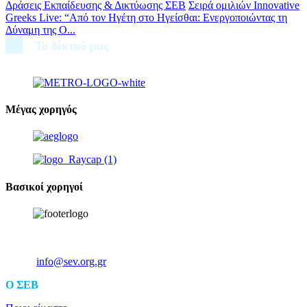
Δράσεις Εκπαίδευσης & Δικτύωσης ΣΕΒ
Σειρά ομιλιών Innovative
Greeks Live: “Από τον Ηγέτη στο Ηγείσθαι: Ενεργοποιώντας τη
Δύναμη της Ο...
Το δίκτυό μας
Μέγας χορηγός
Βασικοί χορηγοί
Ξενοφώντος 5, 10557, Αθήνα
Τηλ: +30 211 5006 000
Email:
info@sev.org.gr
O ΣΕΒ