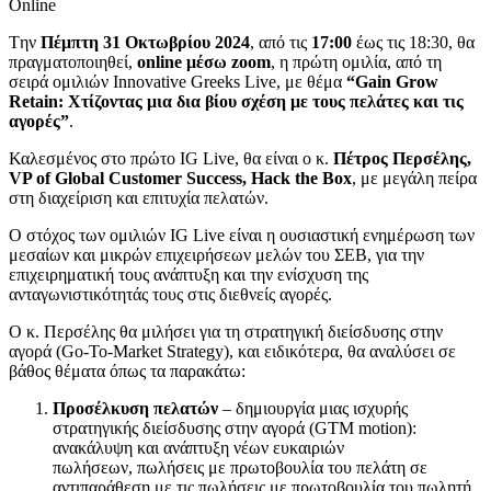
Online
Tην
Πέμπτη 31 Οκτωβρίου 2024
, από τις
17:00
έως τις 18:30, θα
πραγματοποιηθεί,
online
μέσω
zoom
, η πρώτη ομιλία, από τη
σειρά ομιλιών Innovative Greeks Live, με θέμα
“
Gain Grow
Retain
: Χτίζοντας μια δια βίου σχέση με τους πελάτες και τις
αγορές”
.
Καλεσμένος στο πρώτο IG Live, θα είναι ο κ.
Πέτρος Περσέλης,
VP of Global Customer Success, Hac
k
the Box
, με μεγάλη πείρα
στη διαχείριση και επιτυχία πελατών.
Ο στόχος των ομιλιών IG Live είναι η ουσιαστική ενημέρωση των
μεσαίων και μικρών επιχειρήσεων μελών του ΣΕΒ, για την
επιχειρηματική τους ανάπτυξη και την ενίσχυση της
ανταγωνιστικότητάς τους στις διεθνείς αγορές.
Ο κ. Περσέλης θα μιλήσει για τη στρατηγική διείσδυσης στην
αγορά (Go-To-Market Strategy), και ειδικότερα, θα αναλύσει σε
βάθος θέματα όπως τα παρακάτω:
Προσέλκυση πελατών
– δημιουργία μιας ισχυρής
στρατηγικής διείσδυσης στην αγορά (GTM motion):
ανακάλυψη και ανάπτυξη νέων ευκαιριών
πωλήσεων, πωλήσεις με πρωτοβουλία του πελάτη σε
αντιπαράθεση με τις πωλήσεις με πρωτοβουλία του πωλητή,