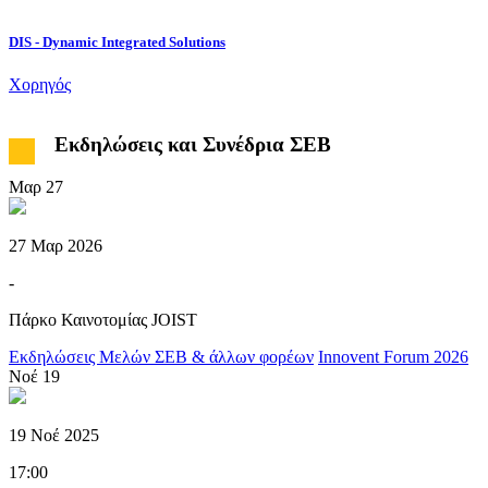
DIS - Dynamic Integrated Solutions
P
Χορηγός
Εκδηλώσεις και Συνέδρια ΣΕΒ
Μαρ
27
27 Μαρ 2026
-
Πάρκο Καινοτομίας JOIST
Εκδηλώσεις Μελών ΣΕΒ & άλλων φορέων
Innovent Forum 2026
Νοέ
19
19 Νοέ 2025
17:00