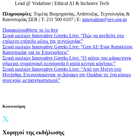
Lead @ Vodafone | Ethical AI & Inclusive Tech
Πληροφορίες
: Τομέας Βιομηχανίας, Ανάπτυξης, Τεχνολογίας &
Καινοτομίας ΣΕΒ | Τ: 211 500 6107 | Ε:
innovation@sev.org.gr
Παρακολουθήστε το 1ο live
Σειρά ομιλιών Innovative Greeks Live: “Πώς να ανεβείτε στο
επόμενο επίπεδο μέσω της τεχνολογίας”
Σειρά ομιλιών Innovative Greeks Live: “Gen AI: Ένας Καταλύτης
Καινοτομίας για τις Επιχειρήσεις”
Σειρά ομιλιών Innovative Greeks Live: “Ο ρόλος του μάρκετινγκ
σήμερα: στρατηγική λειτουργία ή απλά κέντρο κόστους;”
Σειρά ομιλιών Innovative Greeks Live: “Από τον Ηγέτη στο
Ηγείσθαι: Ενεργοποιώντας τη Δύναμη της Ομάδας σε ένα κόσμο
συνεχούς μετασχηματισμού”
Κοινοποίηση
Χορηγοί της εκδήλωσης