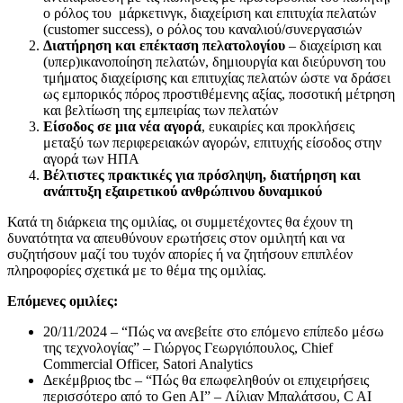
ο ρόλος του μάρκετινγκ, διαχείριση και επιτυχία πελατών
(customer success), ο ρόλος του καναλιού/συνεργασιών
Διατήρηση και επέκταση πελατολογίου
– διαχείριση και
(υπερ)ικανοποίηση πελατών, δημιουργία και διεύρυνση του
τμήματος διαχείρισης και επιτυχίας πελατών ώστε να δράσει
ως εμπορικός πόρος προστιθέμενης αξίας, ποσοτική μέτρηση
και βελτίωση της εμπειρίας των πελατών
Είσοδος σε μια νέα αγορά
, ευκαιρίες και προκλήσεις
μεταξύ των περιφερειακών αγορών, επιτυχής είσοδος στην
αγορά των ΗΠΑ
Βέλτιστες πρακτικές για πρόσληψη, διατήρηση και
ανάπτυξη εξαιρετικού ανθρώπινου δυναμικού
Κατά τη διάρκεια της ομιλίας, οι συμμετέχοντες θα έχουν τη
δυνατότητα να απευθύνουν ερωτήσεις στον ομιλητή και να
συζητήσουν μαζί του τυχόν απορίες ή να ζητήσουν επιπλέον
πληροφορίες σχετικά με το θέμα της ομιλίας.
Επόμενες ομιλίες:
20/11/2024 – “Πώς να ανεβείτε στο επόμενο επίπεδο μέσω
της τεχνολογίας” – Γιώργος Γεωργιόπουλος, Chief
Commercial Officer, Satori Analytics
Δεκέμβριος tbc – “Πώς θα επωφεληθούν οι επιχειρήσεις
περισσότερο από το Gen AI” – Λίλιαν Μπαλάτσου, C AI