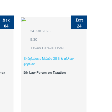
Δεκ
Σεπ
04
24
24 Σεπ 2025
9:30
Divani Caravel Hotel
ν
Εκδηλώσεις Μελών ΣΕΒ & άλλων
φορέων
γία»
5th Law Forum on Taxation