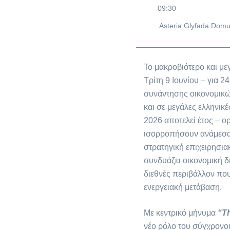
09:30
Asteria Glyfada Dom
Το μακροβιότερο και με
Τρίτη 9 Ιουνίου – για 
συνάντησης οικονομικώ
και σε μεγάλες ελληνικ
2026 αποτελεί έτος – ο
ισορροπήσουν ανάμεσα σ
στρατηγική επιχειρησι
συνδυάζει οικονομική δι
διεθνές περιβάλλον που
ενεργειακή μετάβαση.
Με κεντρικό μήνυμα
“Th
νέο ρόλο του σύγχρονου