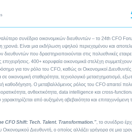
us
γαλύτερο συνέδριο οικονομικών διευθυντών – το 24th CFO Foru
24η χρονιά. Είναι μια εκδήλωση υψηλού περιεχομένου και αποτελ
ν διευθυντών που δραστηριοποιούνται στις πολυεθνικές εταιρε
ές επιχειρήσεις. 400+ κορυφαία οικονομικά στελέχη συμμετέχουν
ρόσημο για τον ρόλο του CFO, καθώς οι Οικονομικοί Διευθυντές
ε οικονομική σταθερότητα, τεχνολογικό μετασχηματισμό, εξωτε
ακή καθοδήγηση. Ο μεταβαλλόμενος ρόλος του CFO απαιτεί πολ
ορατικότητα, ανθεκτικότητα, data intelligence και cross-functio
 χαρακτηρίζεται από αυξημένη αβεβαιότητα και επιταχυνόμενη τ
e CFO Shift: Tech. Talent. Transformation.”
, το συνέδριο έρ
 Οικονομικού Διευθυντή, ο οποίος αλλάζει γρήγορα σε μια χρον