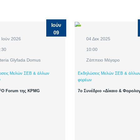
Ιούν
09
 Ιούν 2026
04 Δεκ 2025
:30
10:00
teria Glyfada Domus
Ζάππειο Μέγαρο
σεις Μελών ΣΕΒ & άλλων
Εκδηλώσεις Μελών ΣΕΒ & άλλω
ν
φορέων
CFO Forum της KPMG
7ο Συνέδριο «Δίκαιο & Φορολο