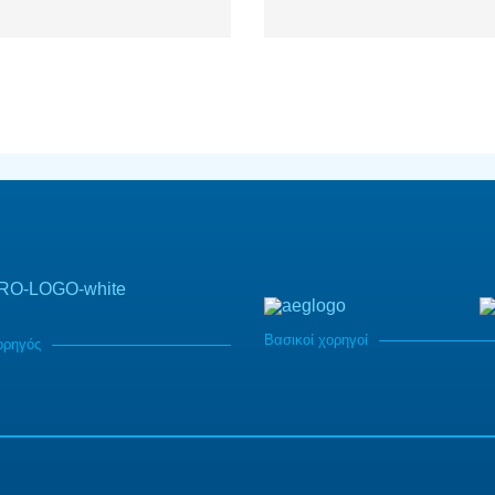
Βασικοί χορηγοί
ορηγός