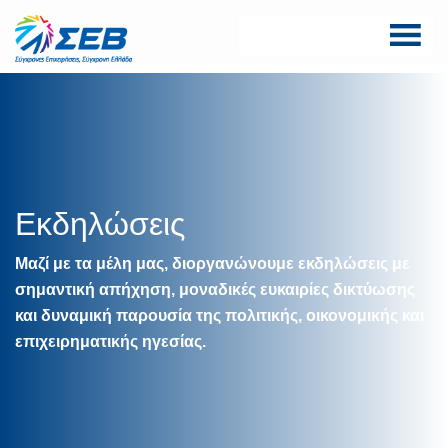
Skip
to
content
ΣΕΒ σύνδεσμος
SEV
επιχειρήσεων και
βιομηχανιών
Εκδηλώσεις
Μαζί με τα μέλη μας, διοργανώνουμε εκδηλώσεις με
σημαντική απήχηση, μοναδικές ευκαιρίες δικτύωσης
και δυναμική παρουσία της πολιτικής, οικονομικής και
επιχειρηματικής ηγεσίας.