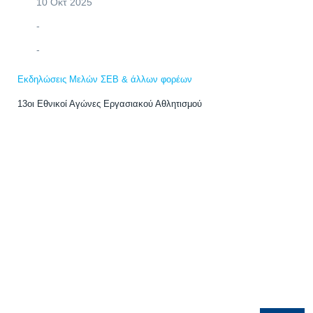
10 Οκτ 2025
-
-
Εκδηλώσεις Μελών ΣΕΒ & άλλων φορέων
13οι Εθνικοί Αγώνες Εργασιακού Αθλητισμού