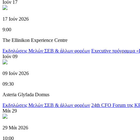
Ιούν
17
17 Ιούν 2026
9:00
The Ellinikon Experience Centre
Εκδηλώσεις Μελών ΣΕΒ & άλλων φορέων
Executive πρόγραμμα «L
Ιούν
09
09 Ιούν 2026
09:30
Asteria Glyfada Domus
Εκδηλώσεις Μελών ΣΕΒ & άλλων φορέων
24th CFO Forum της 
Μάι
29
29 Μάι 2026
10:00