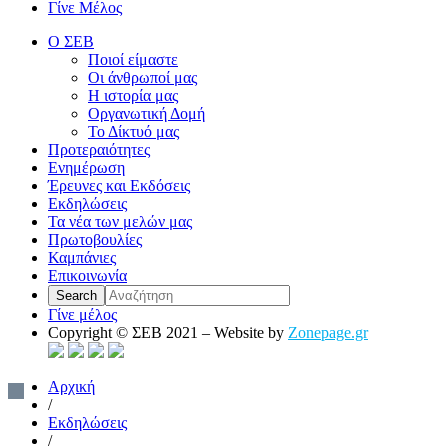
Γίνε Μέλος
Ο ΣΕΒ
Ποιοί είμαστε
Οι άνθρωποί μας
Η ιστορία μας
Οργανωτική Δομή
Το Δίκτυό μας
Προτεραιότητες
Ενημέρωση
Έρευνες και Εκδόσεις
Εκδηλώσεις
Τα νέα των μελών μας
Πρωτοβουλίες
Καμπάνιες
Επικοινωνία
Γίνε μέλος
Copyright © ΣΕΒ 2021 – Website by
Zonepage.gr
Αρχική
/
Εκδηλώσεις
/