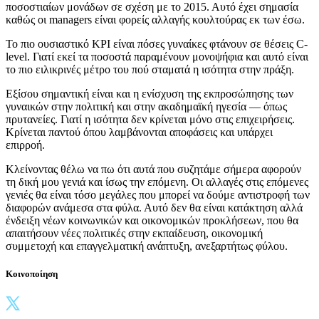
ποσοστιαίων μονάδων σε σχέση με το 2015. Αυτό έχει σημασία
καθώς οι managers είναι φορείς αλλαγής κουλτούρας εκ των έσω.
Το πιο ουσιαστικό KPI είναι πόσες γυναίκες φτάνουν σε θέσεις C-
level. Γιατί εκεί τα ποσοστά παραμένουν μονοψήφια και αυτό είναι
το πιο ειλικρινές μέτρο του πού σταματά η ισότητα στην πράξη.
Εξίσου σημαντική είναι και η ενίσχυση της εκπροσώπησης των
γυναικών στην πολιτική και στην ακαδημαϊκή ηγεσία — όπως
πρυτανείες. Γιατί η ισότητα δεν κρίνεται μόνο στις επιχειρήσεις.
Κρίνεται παντού όπου λαμβάνονται αποφάσεις και υπάρχει
επιρροή.
Κλείνοντας θέλω να πω ότι αυτά που συζητάμε σήμερα αφορούν
τη δική μου γενιά και ίσως την επόμενη. Οι αλλαγές στις επόμενες
γενιές θα είναι τόσο μεγάλες που μπορεί να δούμε αντιστροφή των
διαφορών ανάμεσα στα φύλα. Αυτό δεν θα είναι κατάκτηση αλλά
ένδειξη νέων κοινωνικών και οικονομικών προκλήσεων, που θα
απαιτήσουν νέες πολιτικές στην εκπαίδευση, οικονομική
συμμετοχή και επαγγελματική ανάπτυξη, ανεξαρτήτως φύλου.
Κοινοποίηση