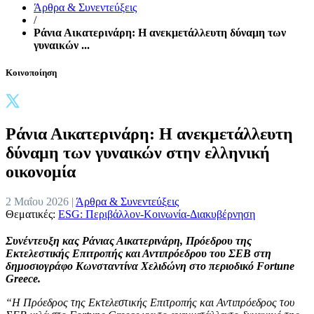
Άρθρα & Συνεντεύξεις
/
Ράνια Αικατερινάρη: Η ανεκμετάλλευτη δύναμη των
γυναικών ...
Κοινοποίηση
Ράνια Αικατερινάρη: Η ανεκμετάλλευτη
δύναμη των γυναικών στην ελληνική
οικονομία
2 Μαΐου 2026 |
Άρθρα & Συνεντεύξεις
Θεματικές:
ESG: Περιβάλλον-Κοινωνία-Διακυβέρνηση
Συνέντευξη κας Ράνιας Αικατερινάρη, Πρόεδρου της
Εκτελεστικής Επιτροπής και Αντιπρόεδρου του ΣΕΒ στη
δημοσιογράφο Κωνσταντίνα Χελιδώνη στο περιοδικό Fortune
Greece.
“Η Πρόεδρος της Εκτελεστικής Επιτροπής και Αντιπρόεδρος του