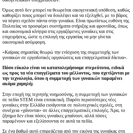
Όμως αυτό δεν μπορεί να θεωρείται οικογενειακή υπόθεση, καθώς
καθορίζει ποιος μπορεί να δουλέψει και να εξελιχθεί, με το βάρος
να πέφτει σχεδόν πάντα στην γυναίκα. Είναι πρωτίστως ευθύνη της
Πολιτείας να προσφέρει συστήματα στήριξης και φροντίδας, όπως
και οικονομικά κίνητρα στις εργαζόμενες γυναίκες και στις
επιχειρήσεις, ώστε η επιλογή της εργασίας να μην γίνεται
οικονομικά ασύμφορη.
«Καίριας σημασίας θεωρώ την ενίσχυση της συμμετοχής των
γυναικών σε εργοδοτικές οργανώσεις και επαγγελματικά δίκτυα».
Πόσο εύκολο είναι να καταπολεμήσουμε στερεότυπα, ειδικά
ως προς τα νέα επαγγέλματα του μέλλοντος, που σχετίζονται με
την τεχνολογία, όπου η συμμετοχή των γυναικών παραμένει
ακόμα χαμηλή;
Στην εποχή της τεχνητής νοημοσύνης, η συμμετοχή των γυναικών
σε πεδία STEM είναι επιτακτική. Παρότι περισσότερες νέες
γυναίκες στην Ελλάδα εισάγονται σε πολυτεχνικές σχολές, στη
συνέχεια «χάνονται» σε άλλες επαγγελματικές επιλογές. Άρα, το
ζήτημα δεν είναι πόσες γυναίκες μπαίνουν, αλλά πόσες
παραμένουν και εξελίσσονται σε αυτά τα πεδία.
Σε ένα βαθμό αυτό επηρεάζεται από την εικόνα της γυναίκας στη