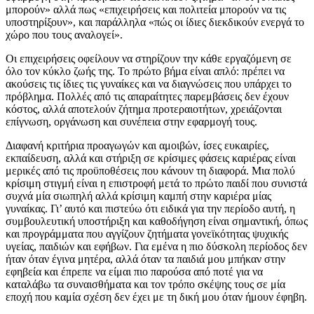
μπορούν» αλλά πως «επιχειρήσεις και πολιτεία μπορούν να τις
υποστηρίξουν», και παράλληλα «πώς οι ίδιες διεκδικούν ενεργά το
χώρο που τους αναλογεί».
Οι επιχειρήσεις οφείλουν να στηρίζουν την κάθε εργαζόμενη σε
όλο τον κύκλο ζωής της. Το πρώτο βήμα είναι απλό: πρέπει να
ακούσεις τις ίδιες τις γυναίκες και να διαγνώσεις που υπάρχει το
πρόβλημα. Πολλές από τις απαραίτητες παρεμβάσεις δεν έχουν
κόστος, αλλά αποτελούν ζήτημα προτεραιοτήτων, χρειάζονται
επίγνωση, οργάνωση και συνέπεια στην εφαρμογή τους.
Διαφανή κριτήρια προαγωγών και αμοιβών, ίσες ευκαιρίες,
εκπαίδευση, αλλά και στήριξη σε κρίσιμες φάσεις καριέρας είναι
μερικές από τις προϋποθέσεις που κάνουν τη διαφορά. Μια πολύ
κρίσιμη στιγμή είναι η επιστροφή μετά το πρώτο παιδί που συνιστά
συχνά μία σιωπηλή αλλά κρίσιμη καμπή στην καριέρα μίας
γυναίκας. Γι’ αυτό και πιστεύω ότι ειδικά για την περίοδο αυτή, η
συμβουλευτική υποστήριξη και καθοδήγηση είναι σημαντική, όπως
και προγράμματα που αγγίζουν ζητήματα γονεϊκότητας ψυχικής
υγείας, παιδιών και εφήβων. Για εμένα η πιο δύσκολη περίοδος δεν
ήταν όταν έγινα μητέρα, αλλά όταν τα παιδιά μου μπήκαν στην
εφηβεία και έπρεπε να είμαι πιο παρούσα από ποτέ για να
καταλάβω τα συναισθήματα και τον τρόπο σκέψης τους σε μία
εποχή που καμία σχέση δεν έχει με τη δική μου όταν ήμουν έφηβη.