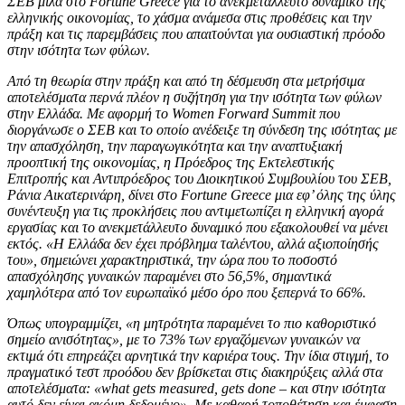
ΣΕΒ μιλά στο Fortune Greece για το ανεκμετάλλευτο δυναμικό της
ελληνικής οικονομίας, το χάσμα ανάμεσα στις προθέσεις και την
πράξη και τις παρεμβάσεις που απαιτούνται για ουσιαστική πρόοδο
στην ισότητα των φύλων.
Από τη θεωρία στην πράξη και από τη δέσμευση στα μετρήσιμα
αποτελέσματα περνά πλέον η συζήτηση για την ισότητα των φύλων
στην Ελλάδα. Με αφορμή το Women Forward Summit που
διοργάνωσε ο ΣΕΒ και το οποίο ανέδειξε τη σύνδεση της ισότητας με
την απασχόληση, την παραγωγικότητα και την αναπτυξιακή
προοπτική της οικονομίας, η Πρόεδρος της Εκτελεστικής
Επιτροπής και Αντιπρόεδρος του Διοικητικού Συμβουλίου του ΣΕΒ,
Ράνια Αικατερινάρη, δίνει στο Fortune Greece μια εφ’ όλης της ύλης
συνέντευξη για τις προκλήσεις που αντιμετωπίζει η ελληνική αγορά
εργασίας και το ανεκμετάλλευτο δυναμικό που εξακολουθεί να μένει
εκτός. «Η Ελλάδα δεν έχει πρόβλημα ταλέντου, αλλά αξιοποίησής
του», σημειώνει χαρακτηριστικά, την ώρα που το ποσοστό
απασχόλησης γυναικών παραμένει στο 56,5%, σημαντικά
χαμηλότερα από τον ευρωπαϊκό μέσο όρο που ξεπερνά το 66%.
Όπως υπογραμμίζει, «η μητρότητα παραμένει το πιο καθοριστικό
σημείο ανισότητας», με το 73% των εργαζόμενων γυναικών να
εκτιμά ότι επηρεάζει αρνητικά την καριέρα τους. Την ίδια στιγμή, το
πραγματικό τεστ προόδου δεν βρίσκεται στις διακηρύξεις αλλά στα
αποτελέσματα: «what gets measured, gets done – και στην ισότητα
αυτό δεν είναι ακόμη δεδομένο». Με καθαρή τοποθέτηση και έμφαση