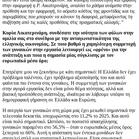
στην εφαρμογή η Ρ. Αικατερινάρη, αναλύει το χάσμα ανάμεσα στην
πρόθεση και την εφαρμογή, το αόρατο κόστος της φροντίδας και τις
παρεμβάσεις που μπορούν να κάνουν τη διαφορά, μεταφέροντας τη
συζήτηση από τις καλές προθέσεις στις πραγματικές αλλαγές.”
Κυρία Αικατερινάρη, συνδέσατε την ισότητα των φύλων στην
ομιλία σας στο συνέδριο με την ανταγωνιστικότητα της
ελληνικής οικονομίας. Σε ποιο βαθμό η χαμηλότερη συμμετοχή
των γυναικών στην εργασία λειτουργεί ως «φρένο» για την
ανάπτυξη και ποια η σημασία μίας σύγκλισης με τον
ευρωπαϊκό μέσο όρο;
Επιτρέψτε μου να ξεκινήσω με κάτι σημαντικό: Η Ελλάδα δεν έχει
πρόβλημα ταλέντου, έχει πρόβλημα αξιοποίησής του και αυτό
φαίνεται πιο έντονα στις γυναίκες. Η συμμετοχή των γυναικών
στην αγορά εργασίας δεν είναι μόνο θέμα ισότητας, αλλά και
βασική προϋπόθεση ανάπτυξης, ιδιαίτερα αν λάβουμε υπόψιν τη
δημογραφική γήρανση σε Ελλάδα και Ευρώπη.
Η ανεργία των γυναικών στη χώρα μας έχει μειωθεί σημαντικά την
τελευταία δεκαετία, υποχωρώντας στο 11,2% το 2025. Και αυτό
είναι πολύ σημαντικό. Ωστόσο, το ποσοστό απασχόλησης
γυναικών παραμένει στο 56,5% – όταν ο ευρωπαϊκός μέσος όρος
ξεπερνά το 66%. Αυτή η απόσταση των έντεκα μονάδων δεν
αποτελεί απλά μια στατιστική λεπτομέρεια. Είναι σημαντική