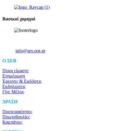
Βασικοί χορηγοί
Ξενοφώντος 5, 10557, Αθήνα
Τηλ: +30 211 5006 000
Email:
info@sev.org.gr
O ΣΕΒ
Ποιοι είμαστε
Ενημέρωση
Έρευνες & Εκδόσεις
Εκδηλώσεις
Γίνε Μέλος
ΔΡΑΣΗ
Προτεραιότητες
Πρωτοβουλίες
Καμπάνιες