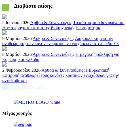
Διαβάστε επίσης
5 Ιουνίου 2026
Άρθρα & Συνεντεύξεις
Το κόστος που δεν φαίνεται:
Η νέα πραγματικότητα της βιομηχανικής βιωσιμότητας
9 Μαρτίου 2026
Άρθρα & Συνεντεύξεις
Διαβούλευση για την
αναθεώρηση των κανόνων κρατικών ενισχύσεων σε επίπεδο ΕΕ
8 Μαρτίου 2026
Άρθρα & Συνεντεύξεις
Η μεγάλη πρόκληση για
Ευρώπη και Ελλάδα
2 Φεβρουαρίου 2026
Άρθρα & Συνεντεύξεις
Η Ευρωπαϊκή
Επιτροπή αναθεωρεί τους κανόνες κρατικών ενισχύσεων για την
αντιστάθμιση
Το δίκτυό μας
Μέγας χορηγός