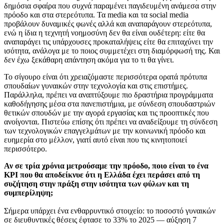
δημόσια σφαίρα που συχνά παραμένει παγιδευμένη ανάμεσα στην
πρόοδο και στα στερεότυπα. Τα media και τα social media
προβάλουν δυναμικές φωνές αλλά και αναπαράγουν στερεότυπα,
ενώ η ίδια η τεχνητή νοημοσύνη δεν θα είναι ουδέτερη: είτε θα
αναπαράγει τις υπάρχουσες προκαταλήψεις είτε θα επιταχύνει την
ισότητα, ανάλογα με το ποιος συμμετέχει στη διαμόρφωσή της. Και
δεν έχω ξεκάθαρη απάντηση ακόμα για το τι θα γίνει.
Το σίγουρο είναι ότι χρειαζόμαστε περισσότερα ορατά πρότυπα
σπουδαίων γυναικών στην τεχνολογία και στις επιστήμες.
Παράλληλα, πρέπει να αναπτύξουμε πιο δραστήρια προγράμματα
καθοδήγησης μέσα στα πανεπιστήμια, με σύνδεση σπουδαστριών
θετικών σπουδών με την αγορά εργασίας και τις προοπτικές που
ανοίγονται. Πιστεύω επίσης ότι πρέπει να αναδείξουμε τη σύνδεση
των τεχνολογικών επαγγελμάτων με την κοινωνική πρόοδο και
ευημερία στο μέλλον, γιατί αυτό είναι που τις κινητοποιεί
περισσότερο.
Αν σε τρία χρόνια μετρούσαμε την πρόοδο, ποιο είναι το ένα
KPI που θα αποδείκνυε ότι η Ελλάδα έχει περάσει από τη
συζήτηση στην πράξη στην ισότητα των φύλων και τη
συμπερίληψη;
Σήμερα υπάρχει ένα ενθαρρυντικό στοιχείο: το ποσοστό γυναικών
σε διευθυντικές θέσεις έφτασε το 33% το 2025 — αύξηση 7