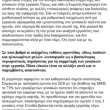
γυναικών στην εργασία. Όμως, και πάλι η Ευρώπη δημιουργεί ένα
σύνθετο πλαίσιο, με πολλές εννοιολογικές ασάφειες και δυσκολίες
ως προς την εφαρμογή του. Εάν οι εταιρείες αντιμετωπίσουν τη
μισθολογική ισότητα ως μία ρυθμιστική υποχρέωση αντί για
εργαλείο αξιοκρατίας και εμπιστοσύνης στο γυναικείο ταλέντο και
ηγεσία, τότε σίγουρα θα αποτύχει στο σκοπό της. Και φυσικά θα
αποτύχει να κερδίσει τη νέα γενιά που αναζητά εργοδότες που
αποδεικνύουν στην πράξη όσα διακηρύσσουν, και δεν
συμμορφώνονται απλά με έναν νόμο. Ότι έγινε και με τις
ποσοστώσεις.
Σε ποιο βαθμό οι αυξημένες ευθύνες φροντίδας -ιδίως παιδιών
και ηλικιωμένων μελών- λειτουργούν ως ο βασικότερος
περιοριστικός παράγοντας για τη συμμετοχή των γυναικών
στην εργασία. Πόσο εύκολο είναι να αλλάξει αυτό και τι
παρεμβάσεις απαιτούνται;
Η μητρότητα παραμένει το πιο καθοριστικό σημείο ανισότητας.
Σύμφωνα με πρόσφατη έρευνα του ΣΕΒ με την βοήθεια της MRB,
το 73% των εργαζόμενων γυναικών πιστεύει ότι επηρεάζει
αρνητικά την καριέρα τους, με το πρώτο παιδί να αποτελεί το πιο
κρίσιμο σημείο καμπής. Αν προσθέσουμε και την φροντίδα των
ηλικιωμένων, καταλήγουμε στο συμπέρασμα ότι σχεδόν 1 στις 3
γυναίκες στην Ελλάδα βρίσκεται εκτός αγοράς εργασίας λόγω
οικογενειακών υποχρεώσεων.