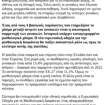
καθημερινότητας που θαύμασα για τη γενναιοδωρία ψυχής, το
σθένος και τη δύναμή τους. Όλες αυτές οι γυναίκες που έδωσαν
ώθηση, ισορροπία και αυτοπεποίθηση. Αυτό δημιουργεί σε εμένα
και μια μεγάλη ευθύνη: να στηρίζω ενεργά τις νεότερες γυναίκες
μέσα και έξω από το εργασιακό μου περιβάλλον.
Ένας από τους 4 βασικούς παράγοντες που επηρεάζουν το
χάσμα μεταξύ αντρών και γυναικών είναι η οικονομική
συμμετοχή των γυναικών. Ιστορικά υπάρχει καταγεγραμμένο
μισθολογικό χάσμα. Η νέα ευρωπαϊκή οδηγία για την
μισθολογική διαφάνεια θα παίξει ουσιαστικό ρόλο ως προς το
κλείσιμο αυτής της ψαλίδας;
Η ψαλίδα είναι υπαρκτή και επίμονη τόσο στην Ελλάδα όσο και
στην Ευρώπη. Στη χώρα μας, οι ακαθάριστες ωριαίες αποδοχές των
γυναικών είναι κατά 13,4% χαμηλότερες από τις αντίστοιχες των
ανδρών – διαφορά που παραμένει σχεδόν αμετάβλητη από το 2022.
Το αντίστοιχο ποσοστό στην ΕΕ-27 είναι 11,1%. Όμως το
μισθολογικό χάσμα είναι η μισή εικόνα. Η άλλη μισή είναι οι
παροχές, οι συνθήκες εργασίας και τα έμμεσα οφέλη που
διαμορφώνουν το πραγματικό εισόδημα και την πραγματική
ισότητα.
Σύντομα θα ενσωματωθεί στην εθνική νομοθεσία, η Ευρωπαϊκή
Οδηγία για τη Μισθολογική Διαφάνεια, ένας αδιαμφισβήτητα
σημαντικός στόχος για την ισότιμη οικονομική συμμετοχή των