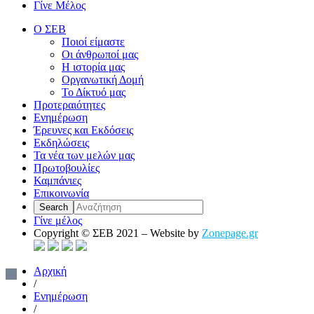
Γίνε Μέλος
Ο ΣΕΒ
Ποιοί είμαστε
Οι άνθρωποί μας
Η ιστορία μας
Οργανωτική Δομή
Το Δίκτυό μας
Προτεραιότητες
Ενημέρωση
Έρευνες και Εκδόσεις
Εκδηλώσεις
Τα νέα των μελών μας
Πρωτοβουλίες
Καμπάνιες
Επικοινωνία
Γίνε μέλος
Copyright © ΣΕΒ 2021 – Website by
Zonepage.gr
Αρχική
/
Ενημέρωση
/