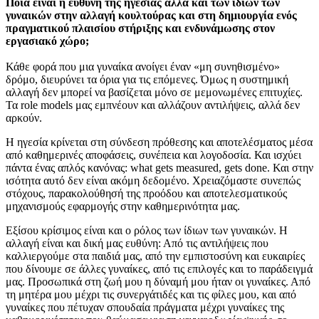
Ποια είναι η ευθύνη της ηγεσίας αλλά και των ίδιων των
γυναικών στην αλλαγή κουλτούρας και στη δημιουργία ενός
πραγματικού πλαισίου στήριξης και ενδυνάμωσης στον
εργασιακό χώρο;
Κάθε φορά που μια γυναίκα ανοίγει έναν «μη συνηθισμένο»
δρόμο, διευρύνει τα όρια για τις επόμενες. Όμως η συστημική
αλλαγή δεν μπορεί να βασίζεται μόνο σε μεμονωμένες επιτυχίες.
Τα role models μας εμπνέουν και αλλάζουν αντιλήψεις, αλλά δεν
αρκούν.
Η ηγεσία κρίνεται στη σύνδεση πρόθεσης και αποτελέσματος μέσα
από καθημερινές αποφάσεις, συνέπεια και λογοδοσία. Και ισχύει
πάντα ένας απλός κανόνας: what gets measured, gets done. Και στην
ισότητα αυτό δεν είναι ακόμη δεδομένο. Χρειαζόμαστε συνεπώς
στόχους, παρακολούθησή της προόδου και αποτελεσματικούς
μηχανισμούς εφαρμογής στην καθημερινότητα μας.
Εξίσου κρίσιμος είναι και ο ρόλος των ίδιων των γυναικών. Η
αλλαγή είναι και δική μας ευθύνη: Από τις αντιλήψεις που
καλλιεργούμε στα παιδιά μας, από την εμπιστοσύνη και ευκαιρίες
που δίνουμε σε άλλες γυναίκες, από τις επιλογές και το παράδειγμά
μας. Προσωπικά στη ζωή μου η δύναμή μου ήταν οι γυναίκες. Από
τη μητέρα μου μέχρι τις συνεργάτιδές και τις φίλες μου, και από
γυναίκες που πέτυχαν σπουδαία πράγματα μέχρι γυναίκες της