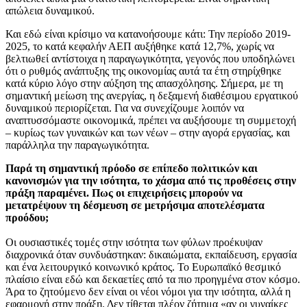
απώλεια δυναμικού.
Και εδώ είναι κρίσιμο να κατανοήσουμε κάτι: Την περίοδο 2019-
2025, το κατά κεφαλήν ΑΕΠ αυξήθηκε κατά 12,7%, χωρίς να
βελτιωθεί αντίστοιχα η παραγωγικότητα, γεγονός που υποδηλώνει
ότι ο ρυθμός ανάπτυξης της οικονομίας αυτά τα έτη στηρίχθηκε
κατά κύριο λόγο στην αύξηση της απασχόλησης. Σήμερα, με τη
σημαντική μείωση της ανεργίας, η δεξαμενή διαθέσιμου εργατικού
δυναμικού περιορίζεται. Για να συνεχίζουμε λοιπόν να
αναπτυσσόμαστε οικονομικά, πρέπει να αυξήσουμε τη συμμετοχή
– κυρίως των γυναικών και των νέων – στην αγορά εργασίας, και
παράλληλα την παραγωγικότητα.
Παρά τη σημαντική πρόοδο σε επίπεδο πολιτικών και
κανονισμών για την ισότητα, το χάσμα από τις προθέσεις στην
πράξη παραμένει. Πως οι επιχειρήσεις μπορούν να
μετατρέψουν τη δέσμευση σε μετρήσιμα αποτελέσματα
προόδου;
Οι ουσιαστικές τομές στην ισότητα των φύλων προέκυψαν
διαχρονικά όταν συνδυάστηκαν: δικαιώματα, εκπαίδευση, εργασία
και ένα λειτουργικό κοινωνικό κράτος. Το Ευρωπαϊκό θεσμικό
πλαίσιο είναι εδώ και δεκαετίες από τα πιο προηγμένα στον κόσμο.
Άρα το ζητούμενο δεν είναι οι νέοι νόμοι για την ισότητα, αλλά η
εφαρμογή στην πράξη. Δεν τίθεται πλέον ζήτημα «αν οι γυναίκες