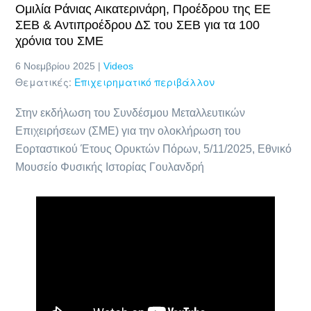
Ομιλία Ράνιας Αικατερινάρη, Προέδρου της ΕΕ
ΣΕΒ & Αντιπροέδρου ΔΣ του ΣΕΒ για τα 100
χρόνια του ΣΜΕ
6 Νοεμβρίου 2025 |
Videos
Θεματικές:
Επιχειρηματικό περιβάλλον
Στην εκδήλωση του Συνδέσμου Μεταλλευτικών
Επιχειρήσεων (ΣΜΕ) για την ολοκλήρωση του
Εορταστικού Έτους Ορυκτών Πόρων, 5/11/2025, Εθνικό
Μουσείο Φυσικής Ιστορίας Γουλανδρή