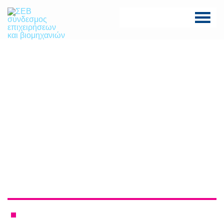
Skip
to
content
ΣΕΒ σύνδεσμος
SEV
επιχειρήσεων και
βιομηχανιών