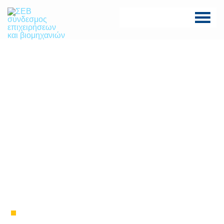
Skip
to
content
ΣΕΒ σύνδεσμος
SEV
επιχειρήσεων και
βιομηχανιών