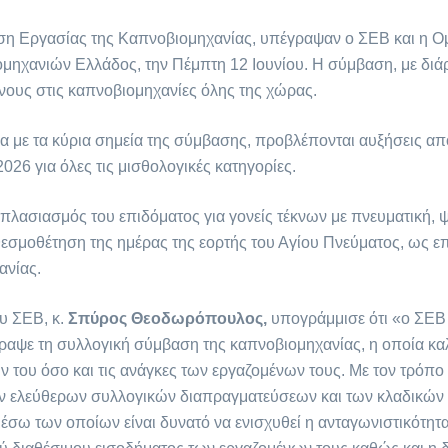
ση Εργασίας της Καπνοβιομηχανίας, υπέγραψαν ο ΣΕΒ και η 
ηχανιών Ελλάδος, την Πέμπτη 12 Ιουνίου. Η σύμβαση, με διάρ
νους στις καπνοβιομηχανίες όλης της χώρας.
α με τα κύρια σημεία της σύμβασης, προβλέπονται αυξήσεις απ
026 για όλες τις μισθολογικές κατηγορίες.
πλασιασμός του επιδόματος για γονείς τέκνων με πνευματική, 
εσμοθέτηση της ημέρας της εορτής του Αγίου Πνεύματος, ως επ
ανίας.
υ ΣΕΒ, κ.
Σπύρος Θεοδωρόπουλος,
υπογράμμισε ότι «ο ΣΕΒ
ραψε τη συλλογική σύμβαση της καπνοβιομηχανίας, η οποία καλ
 του όσο και τις ανάγκες των εργαζομένων τους. Με τον τρόπο 
ν ελεύθερων συλλογικών διαπραγματεύσεων και των κλαδικών
σω των οποίων είναι δυνατό να ενισχυθεί η ανταγωνιστικότητα