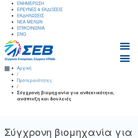
Skip
ΕΝΗΜΕΡΩΣΗ
to
ΕΡΕΥΝΕΣ & ΕΚΔΟΣΕΙΣ
content
ΕΚΔΗΛΩΣΕΙΣ
ΝΕΑ ΜΕΛΩΝ
ΕΠΙΚΟΙΝΩΝΙΑ
ENG
ΣΕΒ σύνδεσμος
SEV
Αρχική
επιχειρήσεων και
/
βιομηχανιών
Προτεραιότητες
/
Σύγχρονη βιομηχανία για ανθεκτικότητα,
ανάπτυξη και δουλειές
Σύγχρονη βιομηχανία για