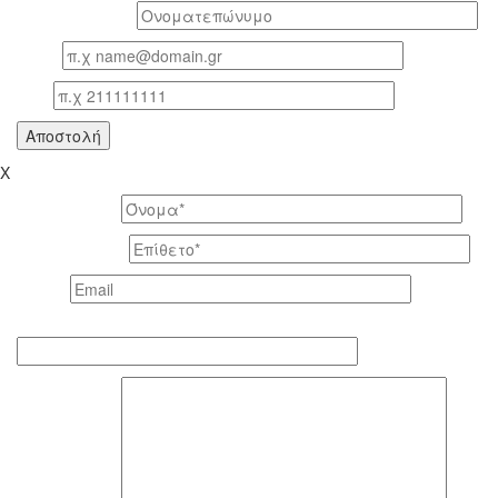
Oνοματεπώνυμο*
Email
Τηλ
X
Το όνομά σας *
Το επίθετό σας *
Email *
Τηλέφωνο επικοινωνίας