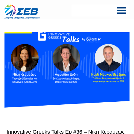
Skip
to
content
ΣΕΒ σύνδεσμος
SEV
επιχειρήσεων και
βιομηχανιών
Innovative Greeks Talks Ep #36 – Νίκη Κεραμέως