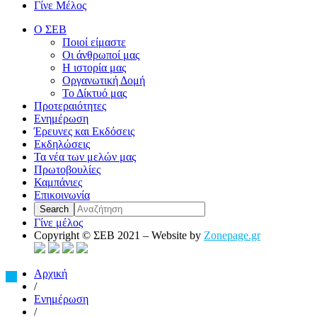
Γίνε Μέλος
Ο ΣΕΒ
Ποιοί είμαστε
Οι άνθρωποί μας
Η ιστορία μας
Οργανωτική Δομή
Το Δίκτυό μας
Προτεραιότητες
Ενημέρωση
Έρευνες και Εκδόσεις
Εκδηλώσεις
Τα νέα των μελών μας
Πρωτοβουλίες
Καμπάνιες
Επικοινωνία
Γίνε μέλος
Copyright © ΣΕΒ 2021 – Website by
Zonepage.gr
Αρχική
/
Ενημέρωση
/