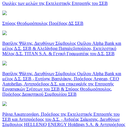
Ομιλίες των μελών της Εκτελεστικής Επιτροπής του ΣΕΒ
Σπύρος Θεοδωρόπουλος Προέδρος ΔΣ ΣΕΒ
Βασίλης Ψάλτης, Διευθύνων Σύμβουλος Ομίλου Alpha Bank και
μέλος Δ.Σ. ΣΕΒ & Αλεξάνδρα Παπαλεξοπούλου, Εκτελεστικό
Μέλος Δ.Σ. ΤΙΤΑΝ S.A. & Γενική Γραμματέας του Δ.Σ. ΣΕΒ
Βασίλης Ψάλτης, Διευθύνων Σύμβουλος Ομίλου Alpha Bank και
μέλος Δ.Σ. ΣΕΒ - Ευτύχης Βασιλάκης, Πρόεδρος Aegean, CEO
Autohellas, Αντιπρόεδρος Δ.Σ. και επικεφαλής της Επιτροπής
Εργασιακών Σχέσεων του ΣΕΒ & Σπύρος Θεοδωρόπουλος,
Πρόεδρος Διοικητικού Συμβουλίου ΣΕΒ
Ράνια Αικατερινάρη, Πρόεδρος της Εκτελεστικής Επιτροπής του
ΣΕΒ και Αντιπρόεδρος του Δ.Σ. - Ανδρέας Σιάμισιης, Διευθύνων
Σύμβουλος HELLENiQ ENERGY Holdings S.A. & Αντιπρόεδρος