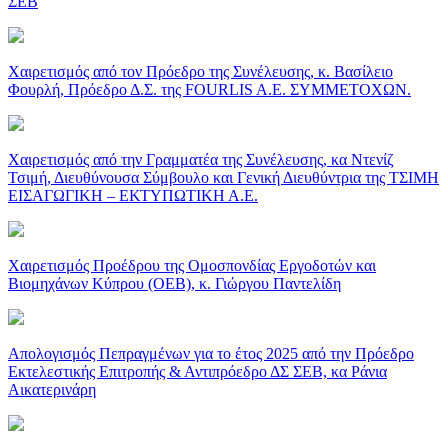
ΣΕΒ
Χαιρετισμός από τον Πρόεδρο της Συνέλευσης, κ. Βασίλειο
Φουρλή, Πρόεδρο Δ.Σ. της FOURLIS A.E. ΣΥΜΜΕΤΟΧΩΝ.
Χαιρετισμός από την Γραμματέα της Συνέλευσης, κα Ντενίζ
Τσιμή, Διευθύνουσα Σύμβουλο και Γενική Διευθύντρια της ΤΣΙΜΗ
ΕΙΣΑΓΩΓΙΚΗ – ΕΚΤΥΠΩΤΙΚΗ Α.Ε.
Χαιρετισμός Προέδρου της Ομοσπονδίας Εργοδοτών και
Βιομηχάνων Κύπρου (ΟΕΒ), κ. Γιώργου Παντελίδη
Απολογισμός Πεπραγμένων για το έτος 2025 από την Πρόεδρο
Εκτελεστικής Επιτροπής & Αντιπρόεδρο ΔΣ ΣΕΒ, κα Ράνια
Αικατερινάρη