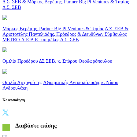
Δ.Σ. ΣΕΒ & Μάρκος Βερέμης, Partner Big Pi Ventures & Ταμίας
Δ.Σ. ΣΕΒ
Μάρκος Βερέμης, Partner Big Pi Ventures & Ταμίας Δ.Σ. ΣΕΒ &
Αριστοτέλης Παντελιάδης, Πρόεδρος & Διευθύνων Σύμβουλος
METRO Α.Ε.Β.Ε. και μέλος Δ.Σ. ΣΕΒ
Ομιλία Προέδρου ΔΣ ΣΕΒ, κ. Σπύρου Θεοδωρόπουλου
Ομιλία Αρχηγού της Αξιωματικής Αντιπολίτευσης κ. Νίκου
Ανδρουλάκη
Κοινοποίηση
Διαβάστε επίσης