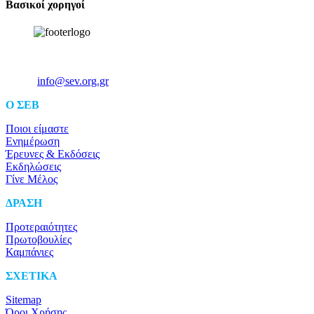
Βασικοί χορηγοί
Ξενοφώντος 5, 10557, Αθήνα
Τηλ: +30 211 5006 000
Email:
info@sev.org.gr
O ΣΕΒ
Ποιοι είμαστε
Ενημέρωση
Έρευνες & Εκδόσεις
Εκδηλώσεις
Γίνε Μέλος
ΔΡΑΣΗ
Προτεραιότητες
Πρωτοβουλίες
Καμπάνιες
ΣΧΕΤΙΚΑ
Sitemap
Όροι Χρήσης